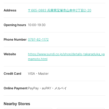
Address
〒665-0883
兵庫県宝塚市山本中2丁目2-20
Opening hours
10:00-19:30
Phone Number
0797-82-1172
Website
https://www.sundi.co.jp/shop/details-takaraduka_ya
mamoto.html
Credit Card
VISA・Master
Online Payment
PayPay・auPAY・メルペイ
Nearby Stores