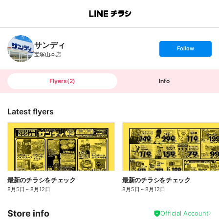
B
r
a
n
サンディ
c
s
Follow
h
e
宝塚山本店
T
t
o
f
p
o
l
l
Flyers
(
2
)
Info
o
w
Latest flyers
最新のチラシをチェック
最新のチラシをチェック
8月5日
～
8月12日
8月5日
～
8月12日
Store info
Official Account