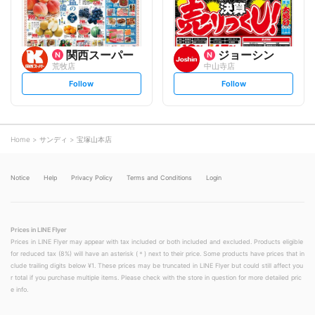
関西スーパー
ジョーシン
荒牧店
中山寺店
s
s
Follow
Follow
e
e
t
t
f
f
o
o
l
l
l
l
o
o
Home
サンディ
宝塚山本店
w
w
Notice
Help
Privacy Policy
Terms and Conditions
Login
Prices in LINE Flyer
Prices in LINE Flyer may appear with tax included or both included and excluded. Products eligible
for reduced tax (8%) will have an asterisk (＊) next to their price. Some products have prices that in
clude trailing digits below ¥1. These prices may be truncated in LINE Flyer but could still affect you
r total if you purchase multiple items. Please check with the store in question for more detailed pric
e info.