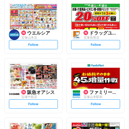
ウエルシア
ドラッグユタカ
宝塚山本店
宝塚長尾店
s
s
Follow
Follow
e
e
t
t
f
f
o
o
l
l
l
l
o
o
w
w
阪急オアシス
ファミリーマート
宝塚中筋店
宝塚山本駅前
s
s
Follow
Follow
e
e
t
t
f
f
o
o
l
l
l
l
o
o
w
w