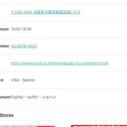
〒538-0054
大阪府大阪市鶴見区緑1-9-6
hours
10:00-19:30
umber
06-6978-4400
https://www.sundi.co.jp/shop/details-tsurumimidori.html
rd
VISA・Master
ayment
PayPay・auPAY・メルペイ
Stores