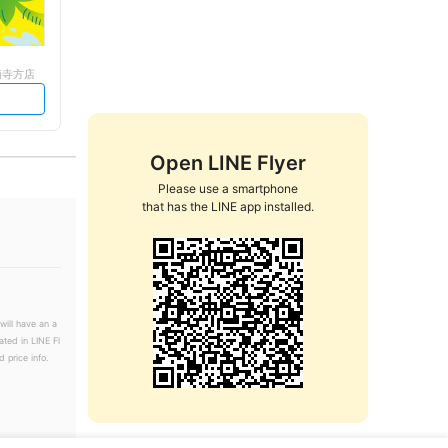
南寺方店
Open LINE Flyer
Please use a smartphone

that has the LINE app installed.
will have an a
ated in LINE Fl
 price info.