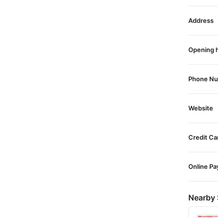
Address
Opening 
Phone N
Website
Credit Ca
Online P
Nearby 