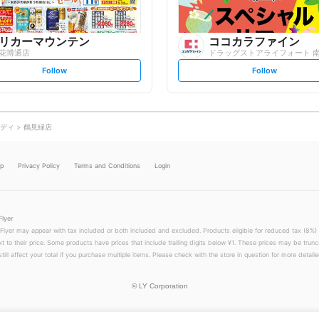
リカーマウンテン
ココカラファイン
花博通店
ドラッグストアライフォート 
s
s
Follow
Follow
e
e
t
t
f
f
o
o
l
l
l
l
o
o
ディ
鶴見緑店
w
w
lp
Privacy Policy
Terms and Conditions
Login
Flyer
 Flyer may appear with tax included or both included and excluded. Products eligible for reduced tax (8%) 
xt to their price. Some products have prices that include trailing digits below ¥1. These prices may be trunc
till affect your total if you purchase multiple items. Please check with the store in question for more detailed
©
LY Corporation