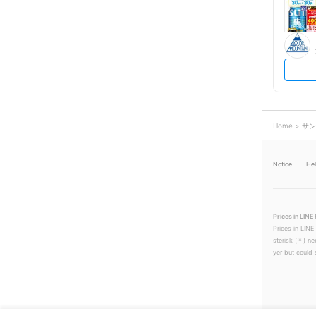
Home
サン
Notice
He
Prices in LINE 
Prices in LINE
sterisk (＊) ne
yer but could s