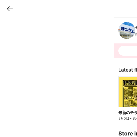
LINEチラシ
B
r
a
n
c
h
T
o
p
Latest f
最新のチ
8月5日
～
8
Store i