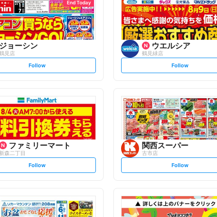
End Today
ジョーシン
ウエルシア
鶴見店
鶴見緑店
s
s
Follow
Follow
e
e
t
t
f
f
o
o
l
l
l
l
o
o
w
w
ファミリーマート
関西スーパー
新森二丁目
古市店
s
s
Follow
Follow
e
e
t
t
f
f
o
o
l
l
l
l
o
o
w
w