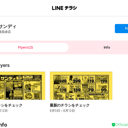
サンディ
s
F
e
鶴見緑店
t
f
o
l
l
Flyers
(
2
)
Info
o
w
lyers
ラシをチェック
最新のチラシをチェック
月12日
8月5日
～
8月12日
nfo
Officia