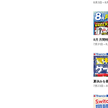
8月3日
～
8
8月 月間
7月31日
～
8
夏休みを
7月23日
～