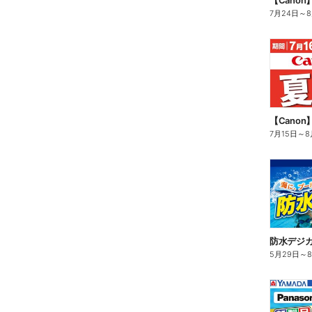
【Cano
7月24日
～
【Cano
7月15日
～
8
防水デジカ
5月29日
～