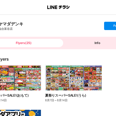
ヤマダデンキ
s
F
e
仙台富谷店
t
f
o
l
l
Flyers
(
25
)
Info
o
w
lyers
ーSALE!(おもて)
夏祭りスーパーSALE!(うら)
月14日
8月7日
～
8月14日