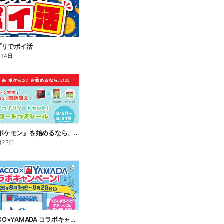
プリでポイ活
月14日
『ぽこ あ ポケモン』を始めるなら、いま。
月23日
POCHACCO×YAMADA コラボキャンペーン!