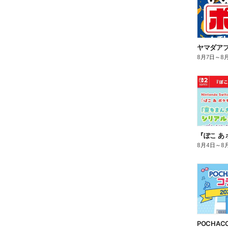
ヤマダア
8月7日
～
8
8月4日
～
8