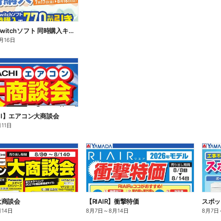
Switch2/Switchソフト 同時購入キャンペーン
月16日
CHI】エアコン大商談会
月11日
大商談会
【RIAIR】衝撃特価
スポッ
月14日
8月7日
～
8月14日
8月7日