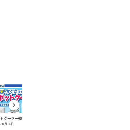
t
x
e
n
トクーラー特集
～
8月14日