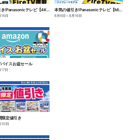
本気の値引き!Panasonicテレビ【4K有機EL】
本気の値引き!Panasonicテレビ【Mini LED 4K液晶】
月16日
8月6日
～
8月16日
n デバイスお盆セール
月17日
間限定値引き
月30日