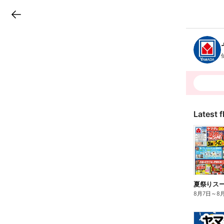
LINEチラシ
B
r
a
n
c
h
T
o
p
Latest f
夏祭りスーパ
8月7日
～
8