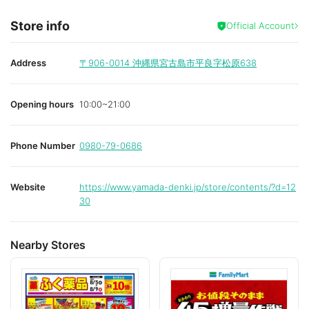
Store info
Official Account
Address
〒906-0014
沖縄県宮古島市平良字松原638
Opening hours
10:00~21:00
Phone Number
0980-79-0686
Website
https://www.yamada-denki.jp/store/contents/?d=12
30
Nearby Stores