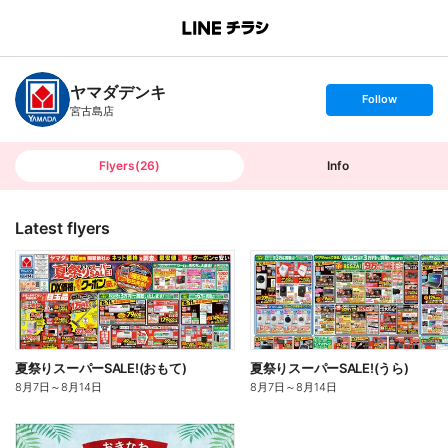
B
r
a
n
ヤマダデンキ
c
s
Follow
h
e
宮古島店
T
t
o
f
p
o
l
l
Flyers
(
26
)
Info
o
w
Latest flyers
夏祭りスーパーSALE!(おもて)
夏祭りスーパーSALE!(うら)
8月7日
～
8月14日
8月7日
～
8月14日