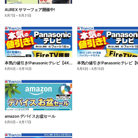
AUREX サマーフェア開催中!
8月7日
～
8月31日
本気の値引き!Panasonicテレビ【4K有機EL】
8月6日
～
8月16日
8月6日
～
8月16日
amazon デバイスお盆セール
8月6日
～
8月17日