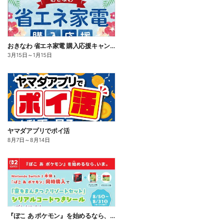
おきなわ 省エネ家電 購入応援キャンペーン
3月15日
～
1月15日
ヤマダアプリでポイ活
8月7日
～
8月14日
『ぽこ あ ポケモン』を始めるなら、いま。