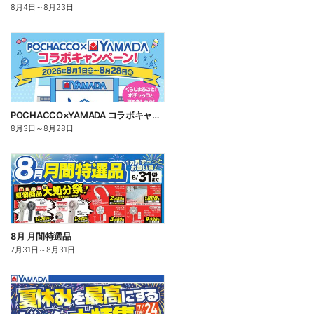
8月4日
～
8月23日
POCHACCO×YAMADA コラボキャンペーン!
8月3日
～
8月28日
8月 月間特選品
7月31日
～
8月31日