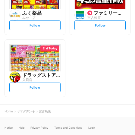
ふく薬品
ファミリーマート
みやこ店
宮古松原
s
s
Follow
Follow
e
e
t
t
f
f
o
o
l
l
l
l
o
o
End Today
w
w
ドラッグストアモリ
久貝店
s
Follow
e
t
f
o
l
l
o
Home
ヤマダデンキ
宮古島店
w
Notice
Help
Privacy Policy
Terms and Conditions
Login