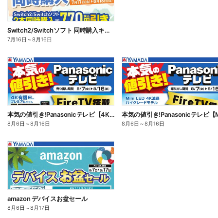
Switch2/Switchソフト 同時購入キャンペーン
7月16日
～
8月16日
本気の値引き!Panasonicテレビ【4K有機EL】
8月6日
～
8月16日
8月6日
～
8月16日
amazon デバイスお盆セール
8月6日
～
8月17日