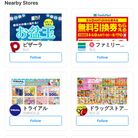
Nearby Stores
ピザーラ
ファミリーマート
恒久
恒久
s
s
Follow
Follow
e
e
t
t
f
f
o
o
l
l
l
l
o
o
w
w
トライアル
ドラッグストアモリ
宮崎恒久店
恒久店
s
s
Follow
Follow
e
e
t
t
f
f
o
o
l
l