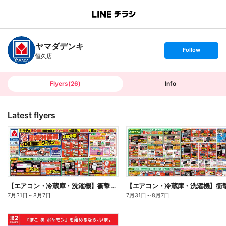
B
r
a
n
ヤマダデンキ
c
s
Follow
h
e
恒久店
T
t
o
f
p
o
l
l
Flyers
(
26
)
Info
o
w
Latest flyers
【エアコン・冷蔵庫・洗濯機】衝撃特価祭(おもて)
7月31日
～
8月7日
7月31日
～
8月7日