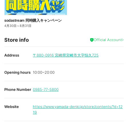
sodastream 同時購入キャンペーン
4月30日
～
8月31日
Store info
Official Account
Address
〒880-0916
宮崎県宮崎市大字恒久725
Opening hours
10:00~20:00
Phone Number
0985-77-5800
Website
https://www.yamada-denki.jp/store/contents/?d=12
19