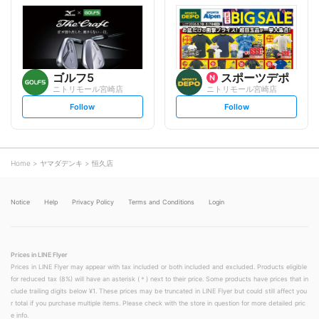
l
l
o
o
w
w
ゴルフ5
スポーツデポ
ニトリモール宮崎店
ニトリモール宮崎店
s
s
Follow
Follow
e
e
t
t
f
f
o
o
l
l
l
l
o
o
Home
ヤマダデンキ
恒久店
w
w
Notice
Help
Privacy Policy
Terms and Conditions
Login
Prices in LINE Flyer
Prices in LINE Flyer may appear with tax included or both included and excluded. Products eligible
for reduced tax (8%) will have an asterisk (＊) next to their price. Some products have prices that in
clude trailing digits below ¥1. These prices may be truncated in LINE Flyer but could still affect you
r total if you purchase multiple items. Please check with the store in question for more detailed pric
e info.