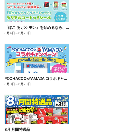
『ぽこ あ ポケモン』を始めるなら、いま。
8月4日
～
8月23日
POCHACCO×YAMADA コラボキャンペーン!
8月3日
～
8月28日
8月 月間特選品