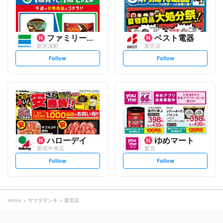
ファミリーマート
ベスト電器
新宮深町
新宮店
s
s
Follow
Follow
e
e
t
t
f
f
o
o
l
l
l
l
o
o
w
w
ハローデイ
ゆめマート
新宮中央店
新宮
s
s
Follow
Follow
e
e
t
t
f
f
o
o
l
l
l
l
o
o
Home
ヤマダデンキ
新宮店
w
w