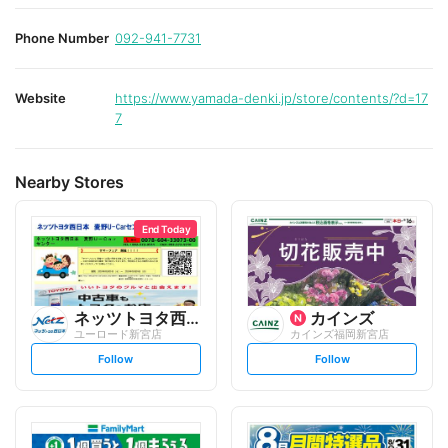
Phone Number
092-941-7731
Website
https://www.yamada-denki.jp/store/contents/?d=17
7
Nearby Stores
End Today
ネッツトヨタ西日本
カインズ
ユーロード新宮店
カインズ福岡新宮店
s
s
Follow
Follow
e
e
t
t
f
f
o
o
l
l
l
l
o
o
w
w