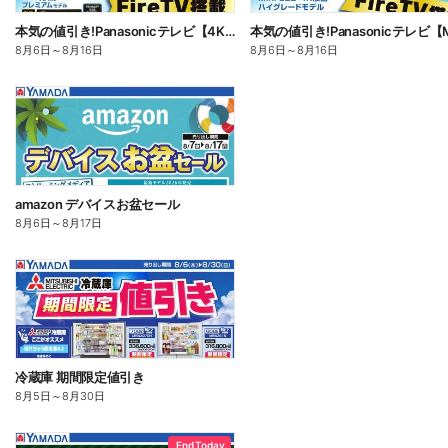
本気の値引き!Panasonicテレビ【4K有機EL】
8月6日
～
8月16日
8月6日
～
8月16日
amazon デバイスお盆セール
8月6日
～
8月17日
冷蔵庫 期間限定値引き
8月5日
～
8月30日
End Today