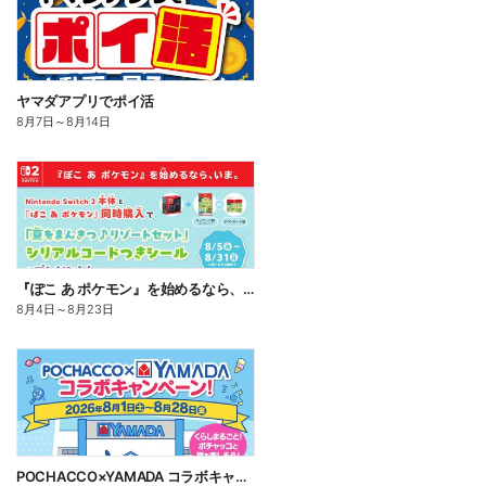
ヤマダアプリでポイ活
8月7日
～
8月14日
『ぽこ あ ポケモン』を始めるなら、いま。
8月4日
～
8月23日
POCHACCO×YAMADA コラボキャンペーン!