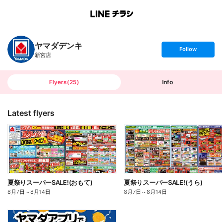
B
r
a
n
ヤマダデンキ
c
s
Follow
h
e
新宮店
T
t
o
f
p
o
l
l
Flyers
(
25
)
Info
o
w
Latest flyers
夏祭りスーパーSALE!(おもて)
夏祭りスーパーSALE!(うら)
8月7日
～
8月14日
8月7日
～
8月14日