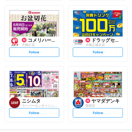
f
f
o
o
l
l
l
l
o
o
w
w
コメリハード&グリーン
ドラッグセイムス
大根占店
大根占城元店
s
s
Follow
Follow
e
e
t
t
f
f
o
o
l
l
l
l
o
o
w
w
ニシムタ
ヤマダデンキ
スーパーセンターニシムタ 大根占店
指宿店
s
s
Follow
Follow
e
e
t
t
f
f
o
o
l
l
l
l