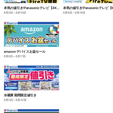
本気の値引き!Panasonicテレビ【4K有機EL】
8月6日
～
8月16日
8月6日
～
8月16日
amazon デバイスお盆セール
8月6日
～
8月17日
冷蔵庫 期間限定値引き
8月5日
～
8月30日