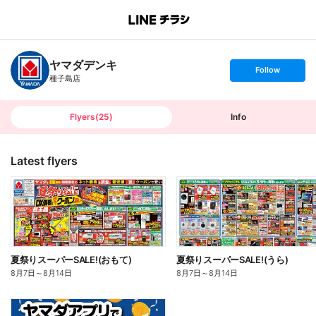
B
r
a
n
ヤマダデンキ
c
s
Follow
h
e
種子島店
T
t
o
f
p
o
l
l
Flyers
(
25
)
Info
o
w
Latest flyers
夏祭りスーパーSALE!(おもて)
夏祭りスーパーSALE!(うら)
8月7日
～
8月14日
8月7日
～
8月14日