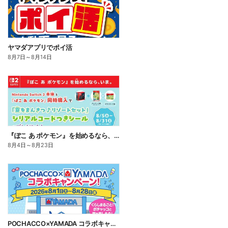
ヤマダアプリでポイ活
8月7日
～
8月14日
『ぽこ あ ポケモン』を始めるなら、いま。
8月4日
～
8月23日
POCHACCO×YAMADA コラボキャンペーン!