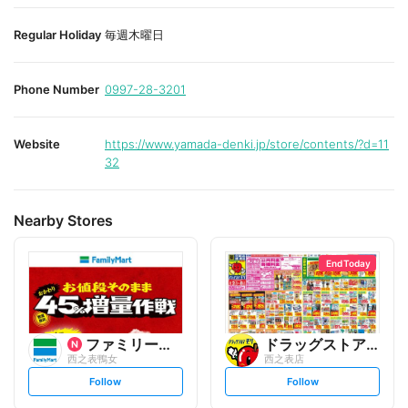
Regular Holiday
毎週木曜日
Phone Number
0997-28-3201
Website
https://www.yamada-denki.jp/store/contents/?d=11
32
Nearby Stores
End Today
ファミリーマート
ドラッグストアモリ
西之表鴨女
西之表店
s
s
Follow
Follow
e
e
t
t