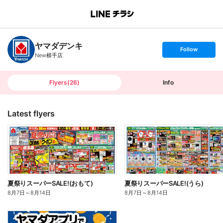
B
r
a
n
ヤマダデンキ
c
s
Follow
h
e
New横手店
T
t
o
f
p
o
l
l
Flyers
(
26
)
Info
o
w
Latest flyers
夏祭りスーパーSALE!(おもて)
夏祭りスーパーSALE!(うら)
8月7日
～
8月14日
8月7日
～
8月14日