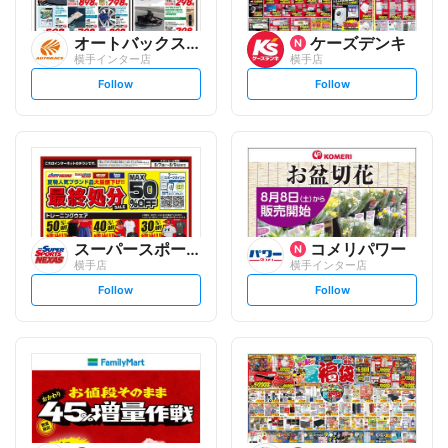
オートバックスグループ
ケーズデンキ
横手インター店
横手店
s
s
Follow
Follow
e
e
t
t
f
f
o
o
l
l
l
l
o
o
w
w
スーパースポーツネクサス
コメリパワー
横手店
横手インター店
s
s
Follow
Follow
e
e
t
t
f
f
o
o
l
l
l
l
o
o
w
w