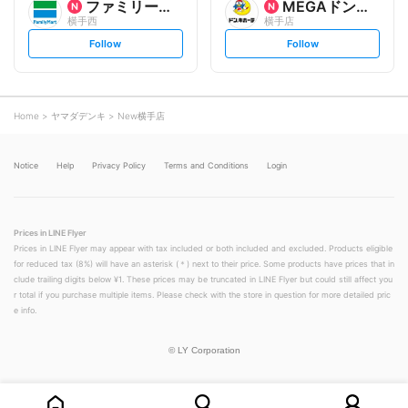
ファミリーマート
MEGAドン・キホーテ
横手西
横手店
s
s
Follow
Follow
e
e
t
t
f
f
o
o
l
l
l
l
o
o
Home
ヤマダデンキ
New横手店
w
w
Notice
Help
Privacy Policy
Terms and Conditions
Login
Prices in LINE Flyer
Prices in LINE Flyer may appear with tax included or both included and excluded. Products eligible
for reduced tax (8%) will have an asterisk (＊) next to their price. Some products have prices that in
clude trailing digits below ¥1. These prices may be truncated in LINE Flyer but could still affect you
r total if you purchase multiple items. Please check with the store in question for more detailed pric
e info.
©
LY Corporation