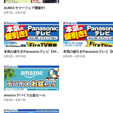
AUREX サマーフェア開催中!
8月7日
～
8月31日
本気の値引き!Panasonicテレビ【4K有機EL】
8月6日
～
8月16日
8月6日
～
8月16日
amazon デバイスお盆セール
8月6日
～
8月17日