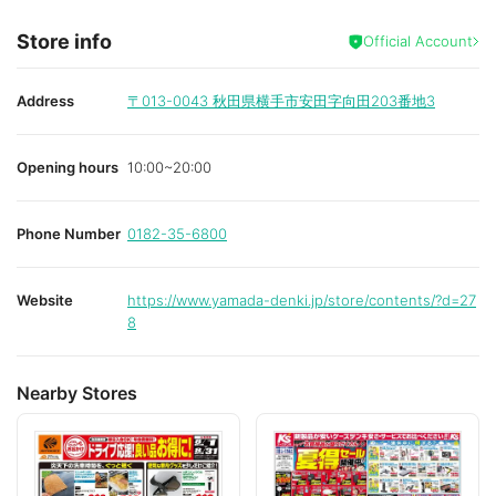
Store info
Official Account
Address
〒013-0043
秋田県横手市安田字向田203番地3
Opening hours
10:00~20:00
Phone Number
0182-35-6800
Website
https://www.yamada-denki.jp/store/contents/?d=27
8
Nearby Stores