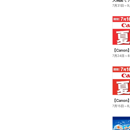
大画面でテ
7月31日
～
9
【Cano
7月24日
～
【Cano
7月15日
～
8