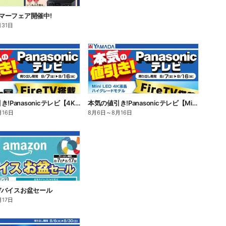
 サマーフェア開催中!
月31日
本気の値引き!Panasonicテレビ【4K有機EL】
本気の値引き!Panasonicテレビ【Mini LED 4K液晶】
月16日
8月6日
～
8月16日
n デバイスお盆セール
月17日