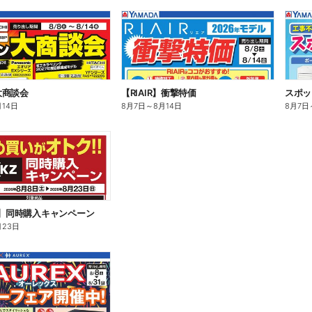
大商談会
【RIAIR】衝撃特価
スポッ
月14日
8月7日
～
8月14日
8月7日
Z】同時購入キャンペーン
月23日