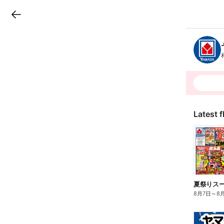
LINEチラシ
B
r
a
n
c
h
T
o
p
Latest f
夏祭りスーパ
8月7日
～
8