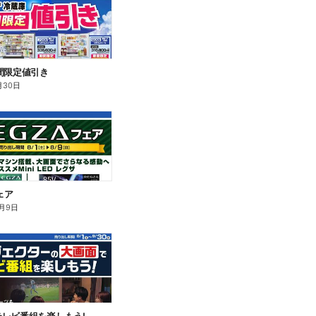
間限定値引き
月30日
ェア
月9日