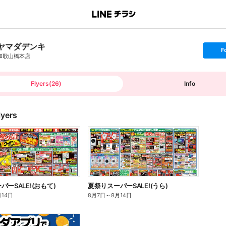
ヤマダデンキ
s
F
e
和歌山橋本店
t
f
o
l
l
Flyers
(
26
)
Info
o
w
lyers
ーSALE!(おもて)
夏祭りスーパーSALE!(うら)
月14日
8月7日
～
8月14日