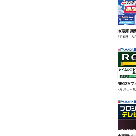
冷蔵庫 期
8月5日
～
8
REGZAフ
7月31日
～
8