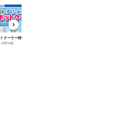
t
x
e
n
トクーラー特集
～
8月14日