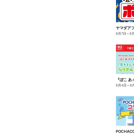
ヤマダア
8月7日
～
8
8月4日
～
8