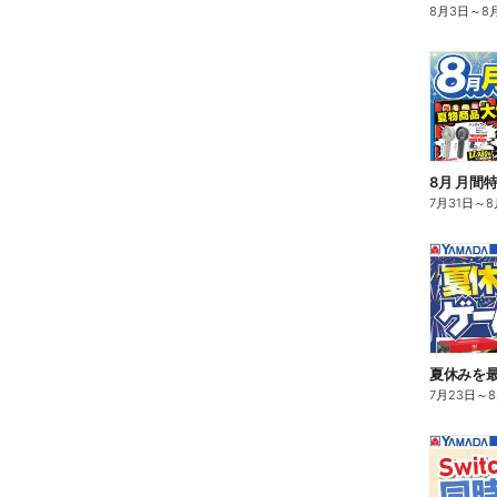
8月3日
～
8
8月 月間
7月31日
～
8
夏休みを
7月23日
～