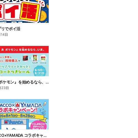
プリでポイ活
月14日
『ぽこ あ ポケモン』を始めるなら、いま。
月23日
POCHACCO×YAMADA コラボキャンペーン!