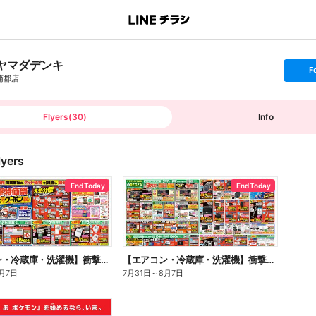
ヤマダデンキ
s
F
e
蒲郡店
t
f
o
l
l
Flyers
(
30
)
Info
o
w
lyers
End Today
End Today
【エアコン・冷蔵庫・洗濯機】衝撃特価祭(おもて)
【エアコン・冷蔵庫・洗濯機】衝撃特価祭(うら)
月7日
7月31日
～
8月7日