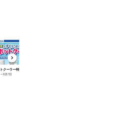
End Today
End Today
t
x
e
n
トクーラー特集
【REGZA】話題の新商品
日
～
8月7日
7月31日
～
8月7日