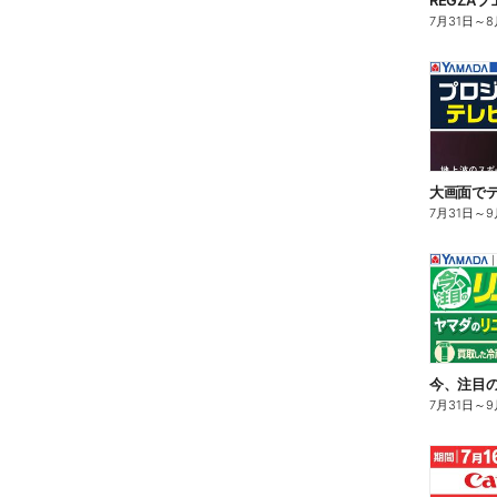
REGZAフ
7月31日
～
8
大画面でテ
7月31日
～
9
今、注目
7月31日
～
9