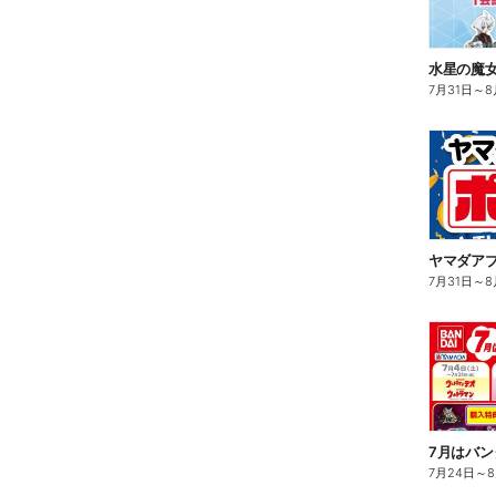
水星の魔女
7月31日
～
8
ヤマダア
7月31日
～
8
7月はバン
7月24日
～