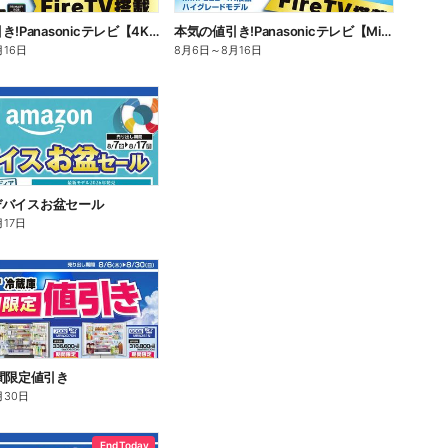
本気の値引き!Panasonicテレビ【4K有機EL】
本気の値引き!Panasonicテレビ【Mini LED 4K液晶】
月16日
8月6日
～
8月16日
n デバイスお盆セール
月17日
間限定値引き
月30日
End Today