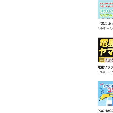
8月4日
～
8
電動ソフ
8月4日
～
8