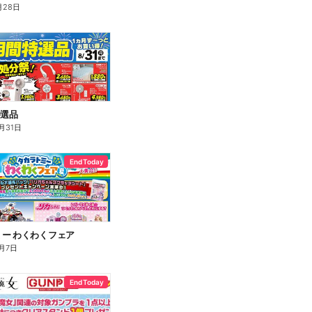
月28日
特選品
月31日
End Today
ー わくわくフェア
月7日
End Today