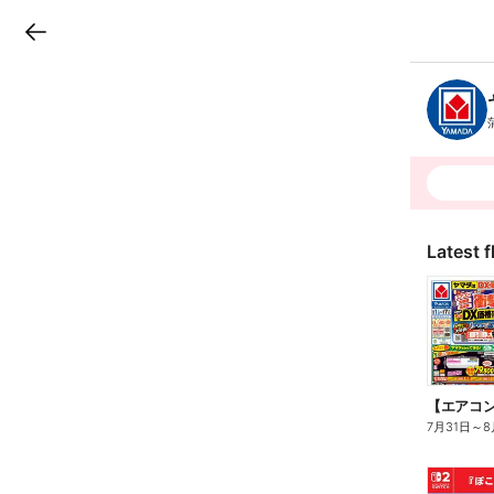
LINEチラシ
B
r
a
n
c
h
T
o
p
Latest f
7月31日
～
8