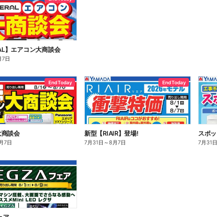
RAL】エアコン大商談会
月7日
End Today
End Today
大商談会
新型【RIAIR】登場!
スポッ
月7日
7月31日
～
8月7日
7月31