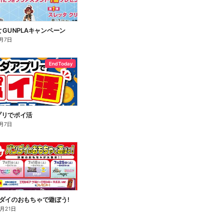
 GUNPLAキャンペーン
月7日
End Today
プリでポイ活
月7日
ダイのおもちゃで遊ぼう!
8月21日