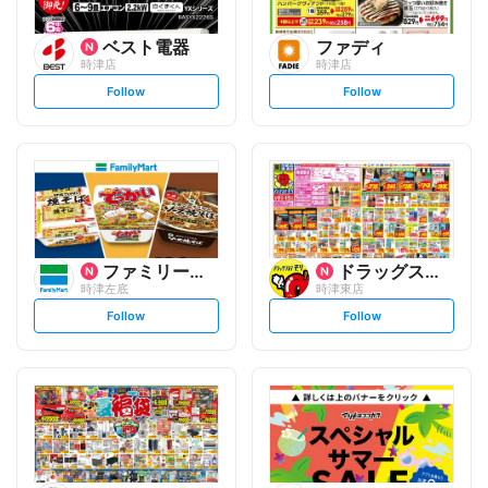
ベスト電器
ファディ
時津店
時津店
s
s
Follow
Follow
e
e
t
t
f
f
o
o
l
l
l
l
o
o
w
w
ファミリーマート
ドラッグストアモリ
時津左底
時津東店
s
s
Follow
Follow
e
e
t
t
f
f
o
o
l
l
l
l
o
o
w
w