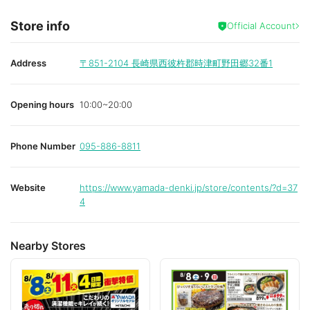
Store info
Official Account
Address
〒851-2104
長崎県西彼杵郡時津町野田郷32番1
Opening hours
10:00~20:00
Phone Number
095-886-8811
Website
https://www.yamada-denki.jp/store/contents/?d=37
4
Nearby Stores