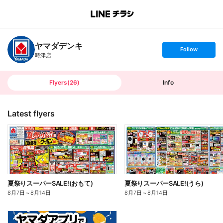
B
r
a
n
ヤマダデンキ
c
s
Follow
h
e
時津店
T
t
o
f
p
o
l
l
Flyers
(
26
)
Info
o
w
Latest flyers
夏祭りスーパーSALE!(おもて)
夏祭りスーパーSALE!(うら)
8月7日
～
8月14日
8月7日
～
8月14日