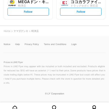
MEGAドン・キホーテ
ココカラファイン
時津店
ドラッグセガミ 滑石店
s
s
Follow
Follow
e
e
t
t
f
f
o
o
l
l
l
l
o
o
Home
ヤマダデンキ
時津店
w
w
Notice
Help
Privacy Policy
Terms and Conditions
Login
Prices in LINE Flyer
Prices in LINE Flyer may appear with tax included or both included and excluded. Products eligible
for reduced tax (8%) will have an asterisk (＊) next to their price. Some products have prices that in
clude trailing digits below ¥1. These prices may be truncated in LINE Flyer but could still affect you
r total if you purchase multiple items. Please check with the store in question for more detailed pric
e info.
©
LY Corporation