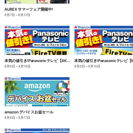
AUREX サマーフェア開催中!
8月7日
～
8月31日
本気の値引き!Panasonicテレビ【4K有機EL】
8月6日
～
8月16日
8月6日
～
8月16日
amazon デバイスお盆セール
8月6日
～
8月17日