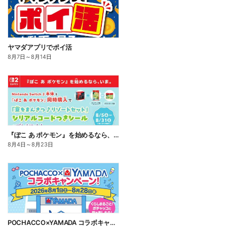
ヤマダアプリでポイ活
8月7日
～
8月14日
『ぽこ あ ポケモン』を始めるなら、いま。
8月4日
～
8月23日
POCHACCO×YAMADA コラボキャンペーン!