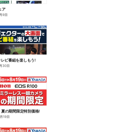
ェア
月9日
レビ番組を楽しもう!
月30日
n】夏の期間限定特別価格!
8月19日