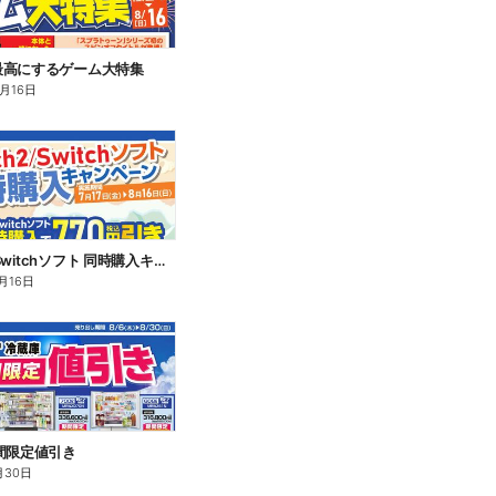
最高にするゲーム大特集
8月16日
Switch2/Switchソフト 同時購入キャンペーン
月16日
間限定値引き
月30日