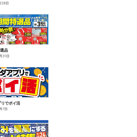
月28日
特選品
月31日
プリでポイ活
月7日