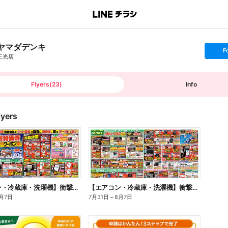
ヤマダデンキ
s
F
e
三光店
t
f
o
l
l
Flyers
(
23
)
Info
o
w
lyers
【エアコン・冷蔵庫・洗濯機】衝撃特価祭(おもて)
【エアコン・冷蔵庫・洗濯機】衝撃特価祭(うら)
月7日
7月31日
～
8月7日