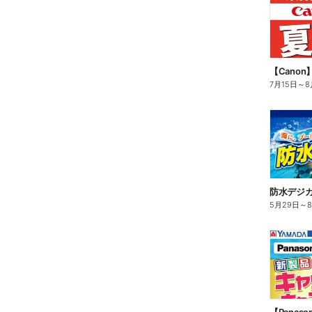
【Cano
7月15日
～
8
防水デジカ
5月29日
～