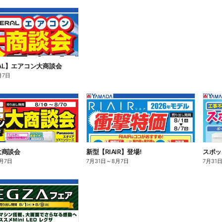
RAL】エアコン大商談会
月7日
大商談会
新型【RIAIR】登場!
スポッ
月7日
7月31日
～
8月7日
7月31