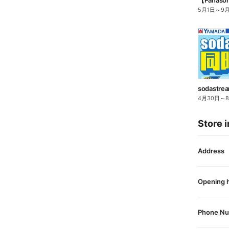
5月1日
～
9
sodast
4月30日
～
Store i
Address
Opening 
Phone N