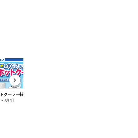
t
x
e
n
トクーラー特集
【REGZA】話題の新商品
日
～
8月7日
7月31日
～
8月7日