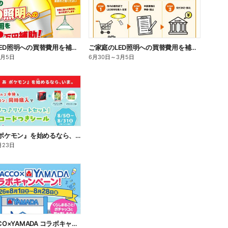
ご家庭のLED照明への買替費用を補助!(おもて)
ご家庭のLED照明への買替費用を補助!(うら)
3月5日
6月30日
～
3月5日
『ぽこ あ ポケモン』を始めるなら、いま。
月23日
POCHACCO×YAMADA コラボキャンペーン!