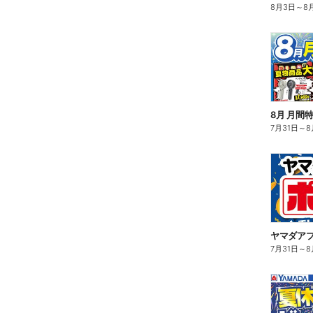
8月3日
～
8
8月 月間
7月31日
～
8
ヤマダア
7月31日
～
8