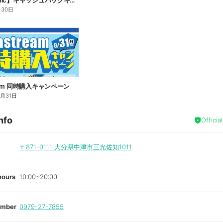
【Panasonic】キャッシュバックキャンペーン
月30日
ream 同時購入キャンペーン
8月31日
nfo
Officia
〒871-0111
大分県中津市三光佐知1011
hours
10:00~20:00
umber
0979-27-7855