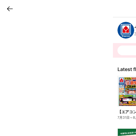
LINEチラシ
B
r
a
n
c
h
T
o
p
Latest f
7月31日
～
8