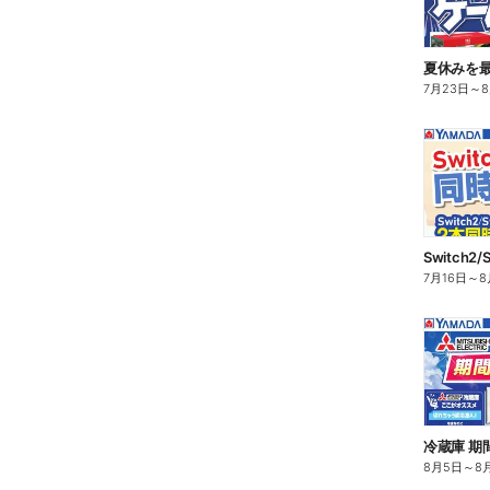
夏休みを
7月23日
～
7月16日
～
8
冷蔵庫 期
8月5日
～
8