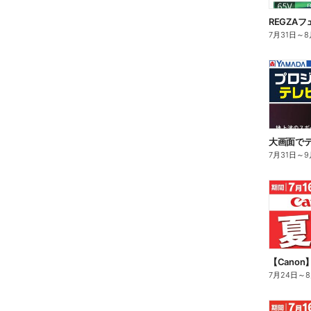
REGZAフ
7月31日
～
8
大画面でテ
7月31日
～
9
【Cano
7月24日
～