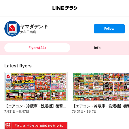
B
r
a
n
ヤマダデンキ
c
s
Follow
h
e
大牟田南店
T
t
o
f
p
o
l
l
Flyers
(
24
)
Info
o
w
Latest flyers
【エアコン・冷蔵庫・洗濯機】衝撃特価祭(おもて)
7月31日
～
8月7日
7月31日
～
8月7日