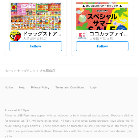
l
l
o
o
w
w
ドラッグストアモリ
ココカラファイン
大牟田沖田町店
大牟田不知火店
s
s
Follow
Follow
e
e
t
t
f
f
o
o
l
l
l
l
o
o
Home
ヤマダデンキ
大牟田南店
w
w
Notice
Help
Privacy Policy
Terms and Conditions
Login
Prices in LINE Flyer
Prices in LINE Flyer may appear with tax included or both included and excluded. Products eligible
for reduced tax (8%) will have an asterisk (＊) next to their price. Some products have prices that in
clude trailing digits below ¥1. These prices may be truncated in LINE Flyer but could still affect you
r total if you purchase multiple items. Please check with the store in question for more detailed pric
e info.