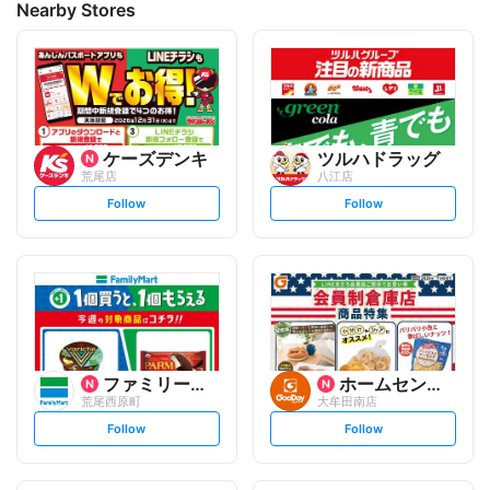
Nearby Stores
ケーズデンキ
ツルハドラッグ
荒尾店
八江店
s
s
Follow
Follow
e
e
t
t
f
f
o
o
l
l
l
l
o
o
w
w
ファミリーマート
ホームセンター グッデイ
荒尾西原町
大牟田南店
s
s
Follow
Follow
e
e
t
t
f
f
o
o
l
l