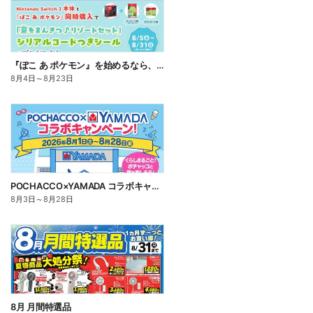
『ぽこ あ ポケモン』を始めるなら、いま。
8月4日
～
8月23日
POCHACCO×YAMADA コラボキャンペーン!
8月3日
～
8月28日
8月 月間特選品