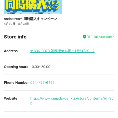
sodastream 同時購入キャンペーン
4月30日
～
8月31日
Store info
Official Account
Address
〒836-0073
福岡県大牟田市船津町391-2
Opening hours
10:00~20:00
Phone Number
0944-59-6455
Website
https://www.yamada-denki.jp/store/contents/?d=96
0