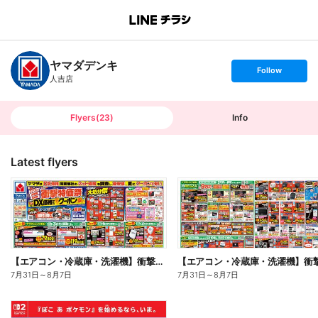
B
r
a
n
ヤマダデンキ
c
s
Follow
h
e
人吉店
T
t
o
f
p
o
l
l
Flyers
(
23
)
Info
o
w
Latest flyers
【エアコン・冷蔵庫・洗濯機】衝撃特価祭(おもて)
7月31日
～
8月7日
7月31日
～
8月7日