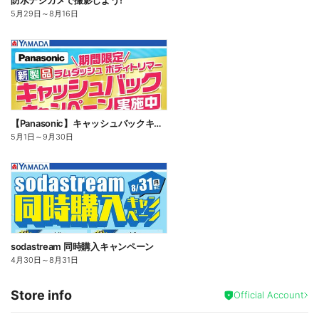
防水デジカメで撮影しよう!
5月29日
～
8月16日
【Panasonic】キャッシュバックキャンペーン
5月1日
～
9月30日
sodastream 同時購入キャンペーン
4月30日
～
8月31日
Store info
Official Account