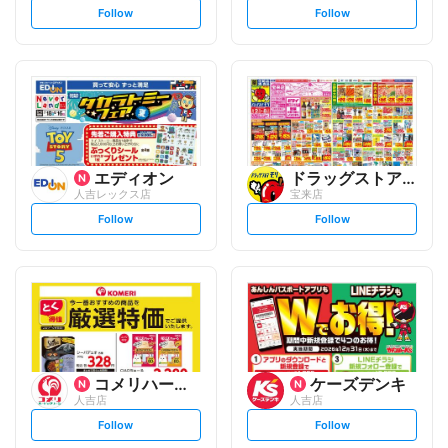
s
s
Follow
Follow
e
e
t
t
f
f
o
o
l
l
l
l
o
o
w
w
エディオン
ドラッグストアモリ
人吉レックス店
宝来店
s
s
Follow
Follow
e
e
t
t
f
f
o
o
l
l
l
l
o
o
w
w
コメリハード&グリーン
ケーズデンキ
人吉店
人吉店
s
s
Follow
Follow
e
e
t
t