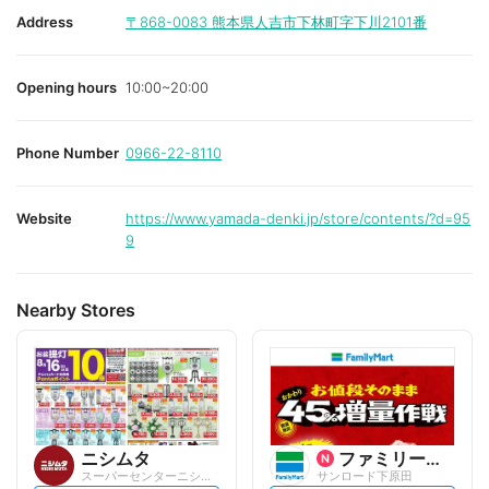
Address
〒868-0083
熊本県人吉市下林町字下川2101番
Opening hours
10:00~20:00
Phone Number
0966-22-8110
Website
https://www.yamada-denki.jp/store/contents/?d=95
9
Nearby Stores
ニシムタ
ファミリーマート
スーパーセンターニシムタ 人吉店
サンロード下原田