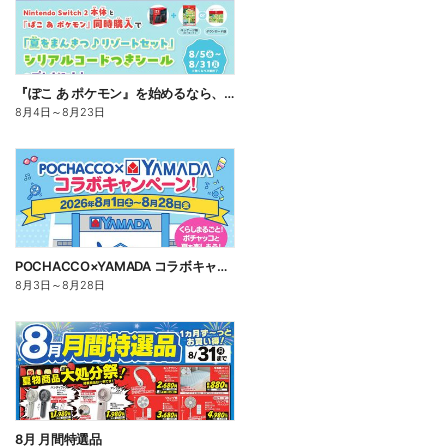
『ぽこ あ ポケモン』を始めるなら、いま。
8月4日
～
8月23日
POCHACCO×YAMADA コラボキャンペーン!
8月3日
～
8月28日
8月 月間特選品