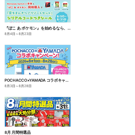
『ぽこ あ ポケモン』を始めるなら、いま。
8月4日
～
8月23日
POCHACCO×YAMADA コラボキャンペーン!
8月3日
～
8月28日
8月 月間特選品