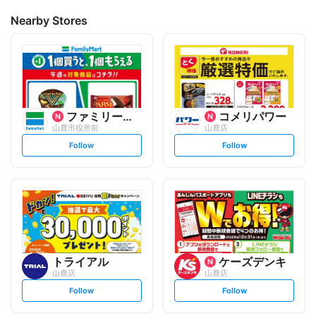
Nearby Stores
ファミリーマート
コメリパワー
山鹿市役所前
山鹿店
s
s
Follow
Follow
e
e
t
t
f
f
o
o
l
l
l
l
o
o
w
w
トライアル
ケーズデンキ
山鹿店
山鹿店
s
s
Follow
Follow
e
e
t
t
f
f