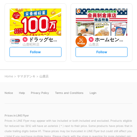
o
o
l
l
l
l
o
o
w
w
ドラッグセイムス
ホームセンター グッデイ
山鹿昭和店
山鹿店
s
s
Follow
Follow
e
e
t
t
f
f
o
o
l
l
l
l
o
o
Home
ヤマダデンキ
山鹿店
w
w
Notice
Help
Privacy Policy
Terms and Conditions
Login
Prices in LINE Flyer
Prices in LINE Flyer may appear with tax included or both included and excluded. Products eligible
for reduced tax (8%) will have an asterisk (＊) next to their price. Some products have prices that in
clude trailing digits below ¥1. These prices may be truncated in LINE Flyer but could still affect you
r total if you purchase multiple items. Please check with the store in question for more detailed pric