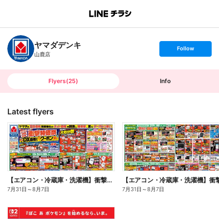
B
r
a
n
ヤマダデンキ
c
s
Follow
h
e
山鹿店
T
t
o
f
p
o
l
l
Flyers
(
25
)
Info
o
w
Latest flyers
【エアコン・冷蔵庫・洗濯機】衝撃特価祭(おもて)
7月31日
～
8月7日
7月31日
～
8月7日