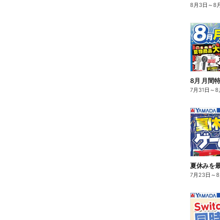
8月3日
～
8
8月 月間
7月31日
～
8
夏休みを
7月23日
～