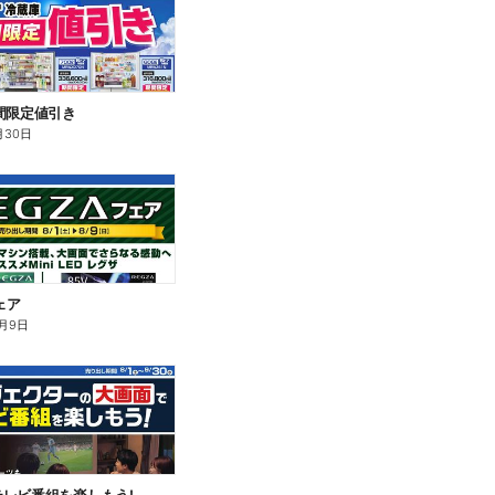
間限定値引き
月30日
ェア
月9日