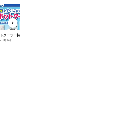
t
x
e
n
トクーラー特集
～
8月14日