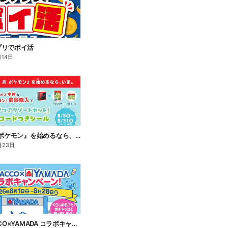
プリでポイ活
月14日
『ぽこ あ ポケモン』を始めるなら、いま。
月23日
POCHACCO×YAMADA コラボキャンペーン!