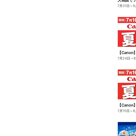
大画面でテ
7月31日
～
9
【Cano
7月24日
～
【Cano
7月15日
～
8