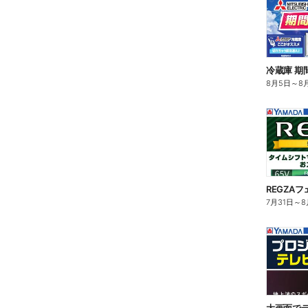
冷蔵庫 期
8月5日
～
8
REGZAフ
7月31日
～
8