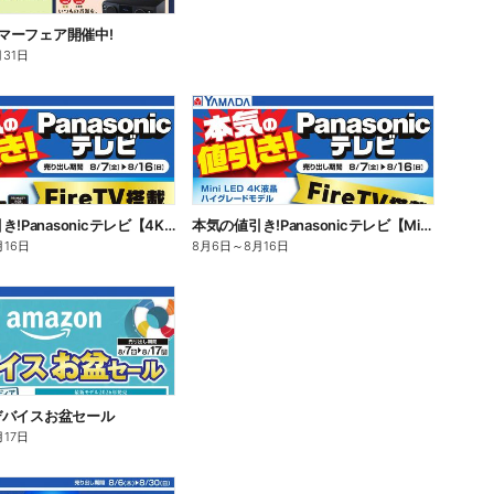
 サマーフェア開催中!
月31日
本気の値引き!Panasonicテレビ【4K有機EL】
本気の値引き!Panasonicテレビ【Mini LED 4K液晶】
月16日
8月6日
～
8月16日
n デバイスお盆セール
月17日