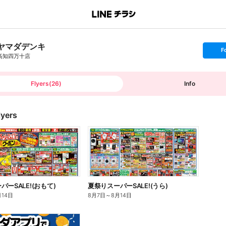
ヤマダデンキ
s
F
e
高知四万十店
t
f
o
l
l
Flyers
(
26
)
Info
o
w
lyers
ーSALE!(おもて)
夏祭りスーパーSALE!(うら)
月14日
8月7日
～
8月14日