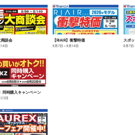
大商談会
【RIAIR】衝撃特価
スポッ
月14日
8月7日
～
8月14日
8月7日
Z】同時購入キャンペーン
月23日