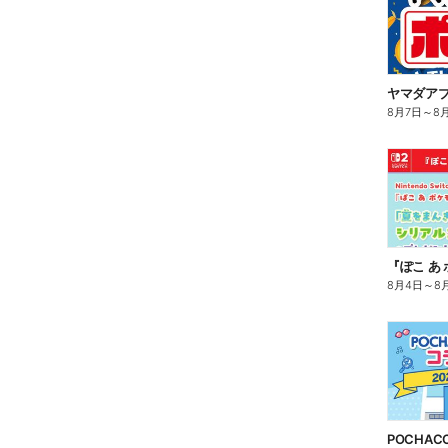
ヤマダア
8月7日
～
8
8月4日
～
8