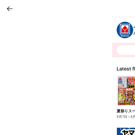
LINEチラシ
B
r
a
n
c
h
T
o
p
Latest f
夏祭りスーパ
8月7日
～
8