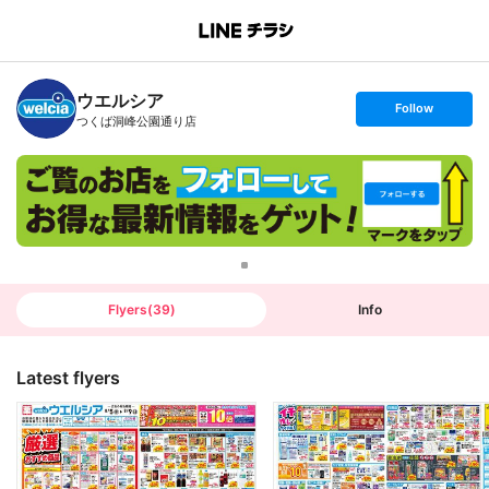
B
r
a
n
ウエルシア
c
s
Follow
h
e
つくば洞峰公園通り店
T
t
o
f
p
o
l
l
o
w
Flyers
(
39
)
Info
Latest flyers