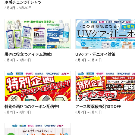
冷感チェンジTシャツ
8月3日
～
8月30日
暑さに役立つアイテム満載!
UVケア・汗ニオイ対策
8月3日
～
8月31日
8月3日
～
8月31日
特別企画!7つのクーポン配信中!
アース製薬殺虫剤10%OFF
8月2日
～
8月10日
8月2日
～
8月10日