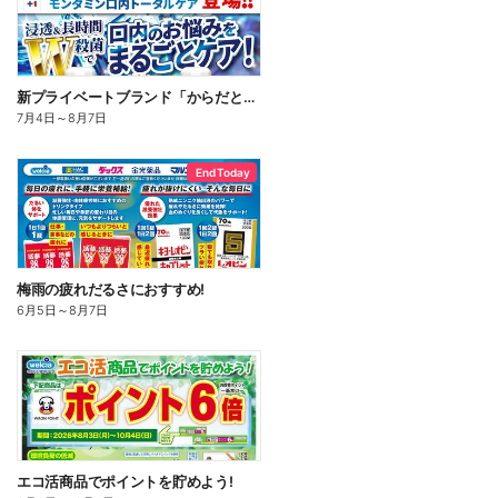
新プライベートブランド「からだとくらしに+1(プラスワン)」よりモンダミン口内トータルケア登場!
7月4日
～
8月7日
End Today
梅雨の疲れだるさにおすすめ!
6月5日
～
8月7日
エコ活商品でポイントを貯めよう!