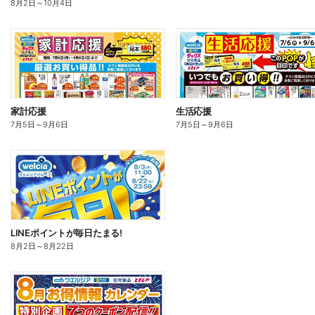
8月2日
～
10月4日
家計応援
生活応援
7月5日
～
9月6日
7月5日
～
9月6日
LINEポイントが毎日たまる!
8月2日
～
8月22日