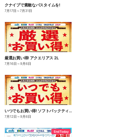
クナイプで素敵なバスタイムを!
7月17日
～
7月31日
厳選お買い得! アクエリアス 2L
7月16日
～
9月6日
いつでもお買い得! ソフトパックティッシュ
7月12日
～
9月6日
End Today