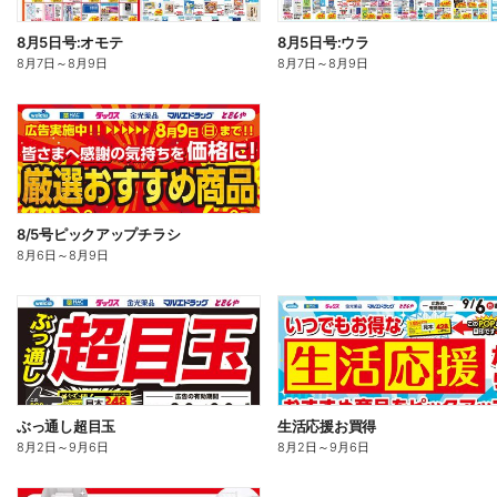
8月5日号:オモテ
8月5日号:ウラ
8月7日
～
8月9日
8月7日
～
8月9日
8/5号ピックアップチラシ
8月6日
～
8月9日
ぶっ通し超目玉
生活応援お買得
8月2日
～
9月6日
8月2日
～
9月6日