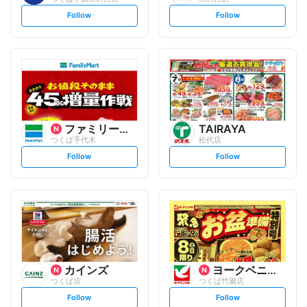
s
s
Follow
Follow
e
e
t
t
f
f
o
o
l
l
l
l
o
o
w
w
ファミリーマート
TAIRAYA
つくば手代木
松代店
s
s
Follow
Follow
e
e
t
t
f
f
o
o
l
l
l
l
o
o
w
w
カインズ
ヨークベニマル
つくば店
つくば竹園店
s
s
Follow
Follow
e
e