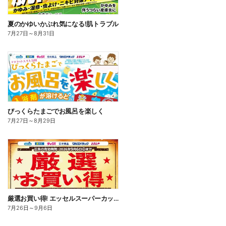
夏のかゆいかぶれ気になる!肌トラブル
7月27日
～
8月31日
びっくらたまごでお風呂を楽しく
7月27日
～
8月29日
厳選お買い得! エッセルスーパーカップ
7月26日
～
9月6日