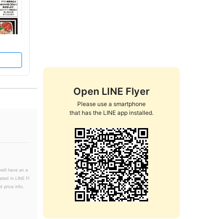
Open LINE Flyer
Please use a smartphone

that has the LINE app installed.
will have an a
ated in LINE Fl
 price info.