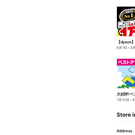
【dyso
8月7日
～
8
大好評!ベ
7月30日
～
Store i
Address