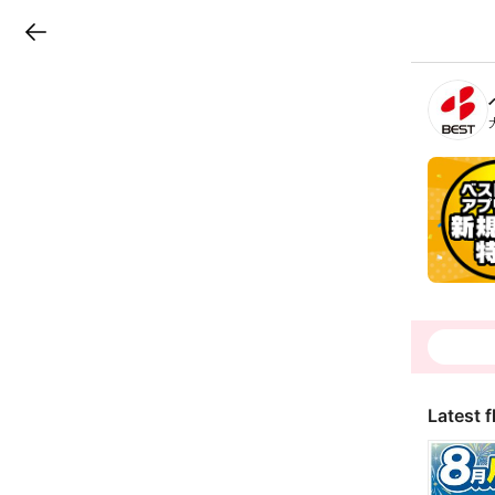
LINEチラシ
B
r
a
n
c
h
T
o
p
Latest f