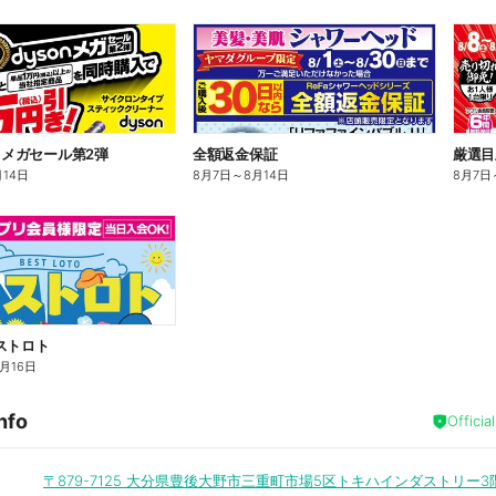
n】メガセール第2弾
全額返金保証
厳選目
月14日
8月7日
～
8月14日
8月7日
ストロト
8月16日
nfo
Officia
〒879-7125
大分県豊後大野市三重町市場5区トキハインダストリー3