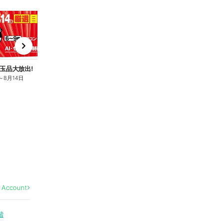
t
x
e
n
玉品大放出!
厳選目玉品大放出!
厳
～
8月14日
8月7日
～
8月14日
8
l Account
階