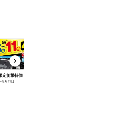
t
x
e
n
限定衝撃特価!
～
8月11日