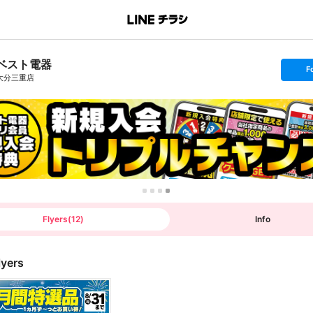
ベスト電器
s
F
e
大分三重店
t
f
o
l
l
o
w
Flyers
(
12
)
Info
lyers