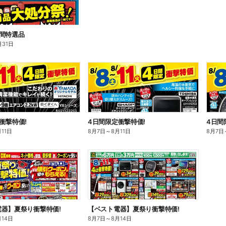
間特選品
月31日
衝撃特価!
4日間限定衝撃特価!
4日間
月11日
8月7日
～
8月11日
8月7日
器】夏祭り衝撃特価!
【ベスト電器】夏祭り衝撃特価!
月14日
8月7日
～
8月14日