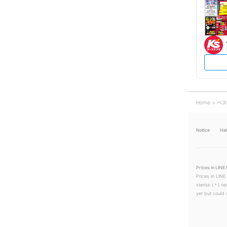
Home
ベス
Notice
He
Prices in LINE 
Prices in LINE
sterisk (＊) ne
yer but could s