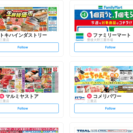
トキハインダストリー
ファミリーマート
三重店
豊後大野三重市場
s
s
Follow
Follow
e
e
t
t
f
f
o
o
l
l
l
l
o
o
w
w
マルミヤストア
コメリパワー
三重店
三重店
s
s
Follow
Follow
e
e
t
t
f
f
o
o
l
l
l
l
o
o