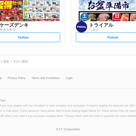
w
w
ケーズデンキ
トライアル
豊後大野店
三重店
s
s
Follow
Follow
e
e
t
t
f
f
o
o
l
l
l
l
o
o
ト電器
大分三重店
w
w
lp
Privacy Policy
Terms and Conditions
Login
Flyer
 Flyer may appear with tax included or both included and excluded. Products eligible for reduced tax (8%) 
xt to their price. Some products have prices that include trailing digits below ¥1. These prices may be trunc
till affect your total if you purchase multiple items. Please check with the store in question for more detailed
©
LY Corporation