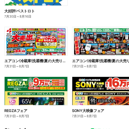
大好評!ベストロト
7月30日
～
8月16日
エアコン!冷蔵庫!洗濯機!夏の大売り出し!
7月31日
～
8月7日
7月31日
～
8月7日
REGZAフェア
SONY大映像フェア
7月31日
～
8月7日
7月31日
～
8月7日