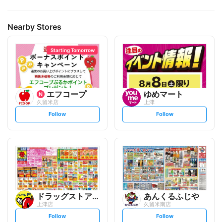
Nearby Stores
Starting Tomorrow
エフコープ
ゆめマート
久留米店
上津
s
s
Follow
Follow
e
e
t
t
f
f
o
o
l
l
l
l
o
o
w
w
ドラッグストアモリ
あんくるふじや
上津店
久留米南店
s
s
Follow
Follow
e
e