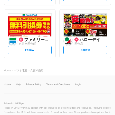
t
t
f
f
o
o
l
l
l
l
o
o
w
w
ファミリーマート
ハローデイ
久留米国分町
国分店
s
s
Follow
Follow
e
e
t
t
f
f
o
o
l
l
l
l
o
o
Home
ベスト電器
久留米南店
w
w
Notice
Help
Privacy Policy
Terms and Conditions
Login
Prices in LINE Flyer
Prices in LINE Flyer may appear with tax included or both included and excluded. Products eligible
for reduced tax (8%) will have an asterisk (＊) next to their price. Some products have prices that in