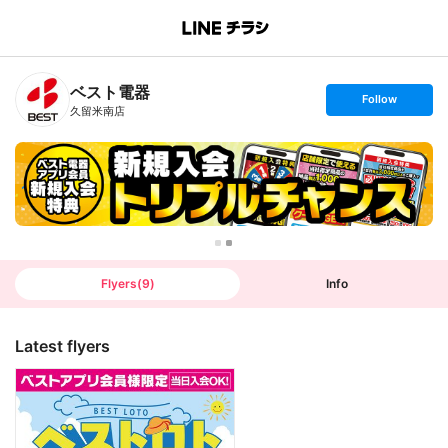
B
r
a
n
ベスト電器
c
s
Follow
h
e
久留米南店
T
t
o
f
p
o
l
l
o
w
Flyers
(
9
)
Info
Latest flyers