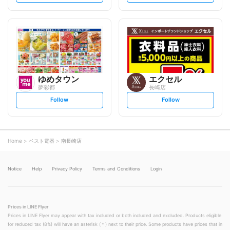
t
t
f
f
o
o
l
l
l
l
o
o
w
w
ゆめタウン
エクセル
夢彩都
長崎店
s
s
Follow
Follow
e
e
t
t
f
f
o
o
l
l
l
l
o
o
Home
ベスト電器
南長崎店
w
w
Notice
Help
Privacy Policy
Terms and Conditions
Login
Prices in LINE Flyer
Prices in LINE Flyer may appear with tax included or both included and excluded. Products eligible
for reduced tax (8%) will have an asterisk (＊) next to their price. Some products have prices that in