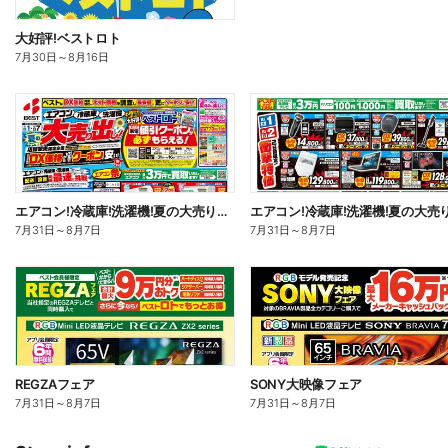
大好評!ベストロト
7月30日
～
8月16日
エアコン!冷蔵庫!洗濯機!夏の大売り出し!
7月31日
～
8月7日
7月31日
～
8月7日
REGZAフェア
SONY大映像フェア
7月31日
～
8月7日
7月31日
～
8月7日