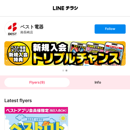
B
r
a
n
ベスト電器
c
s
Follow
h
e
南長崎店
T
t
o
f
p
o
l
l
o
w
Flyers
(
9
)
Info
Latest flyers