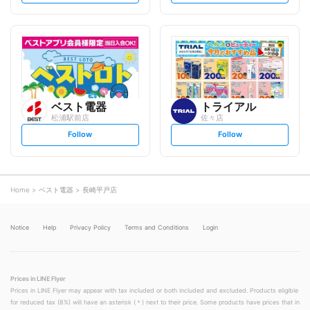
t
t
f
f
o
o
l
l
l
l
o
o
w
w
ベスト電器
トライアル
松浦駅前店
佐々店
s
s
Follow
Follow
e
e
t
t
f
f
o
o
l
l
l
l
o
o
Home
ベスト電器
長崎平戸店
w
w
Notice
Help
Privacy Policy
Terms and Conditions
Login
Prices in LINE Flyer
Prices in LINE Flyer may appear with tax included or both included and excluded. Products eligible
for reduced tax (8%) will have an asterisk (＊) next to their price. Some products have prices that in