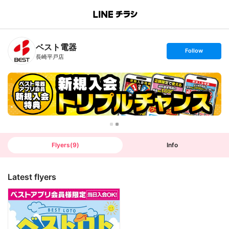
B
r
a
n
ベスト電器
c
s
Follow
h
e
長崎平戸店
T
t
o
f
p
o
l
l
o
w
Flyers
(
9
)
Info
Latest flyers