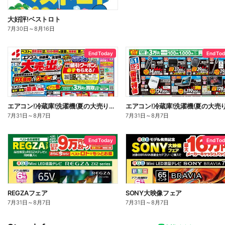
大好評!ベストロト
7月30日
～
8月16日
End Today
End To
エアコン!冷蔵庫!洗濯機!夏の大売り出し!
7月31日
～
8月7日
7月31日
～
8月7日
End Today
End To
REGZAフェア
SONY大映像フェア
7月31日
～
8月7日
7月31日
～
8月7日