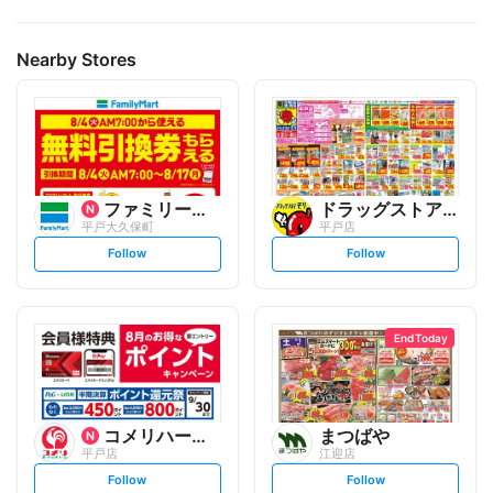
Nearby Stores
ファミリーマート
ドラッグストアモリ
平戸大久保町
平戸店
s
s
Follow
Follow
e
e
t
t
f
f
o
o
l
l
l
l
o
o
End Today
w
w
コメリハード&グリーン
まつばや
平戸店
江迎店
s
s
Follow
Follow
e
e