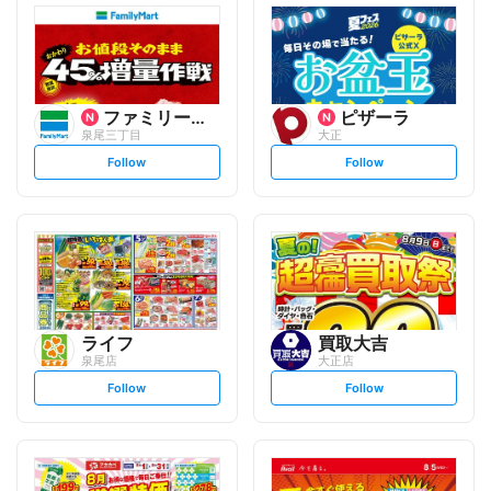
ファミリーマート
ピザーラ
泉尾三丁目
大正
s
s
Follow
Follow
e
e
t
t
f
f
o
o
l
l
l
l
o
o
w
w
ライフ
買取大吉
泉尾店
大正店
s
s
Follow
Follow
e
e
t
t
f
f
o
o
l
l
l
l
o
o
w
w