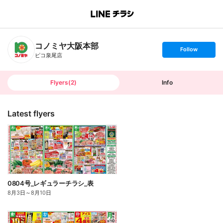
B
r
a
n
コノミヤ大阪本部
c
s
Follow
h
e
ピコ泉尾店
T
t
o
f
p
o
l
l
Flyers
(
2
)
Info
o
w
Latest flyers
0804号_レギュラーチラシ_表
8月3日
～
8月10日