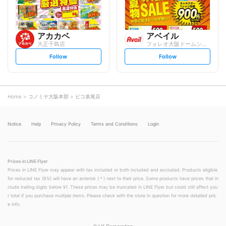
アカカベ
アベイル
大正千島店
フォレオ大阪ドームシティFM店
s
s
Follow
Follow
e
e
t
t
f
f
o
o
l
l
l
l
o
o
Home
コノミヤ大阪本部
ピコ泉尾店
w
w
Notice
Help
Privacy Policy
Terms and Conditions
Login
Prices in LINE Flyer
Prices in LINE Flyer may appear with tax included or both included and excluded. Products eligible
for reduced tax (8%) will have an asterisk (＊) next to their price. Some products have prices that in
clude trailing digits below ¥1. These prices may be truncated in LINE Flyer but could still affect you
r total if you purchase multiple items. Please check with the store in question for more detailed pric
e info.