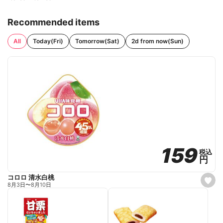
Recommended items
All
Today(Fri)
Tomorrow(Sat)
2d from now(Sun)
159
159
税込
税込
円
円
コロロ 清水白桃
s
8月3日
〜
8月10日
e
t
f
a
v
o