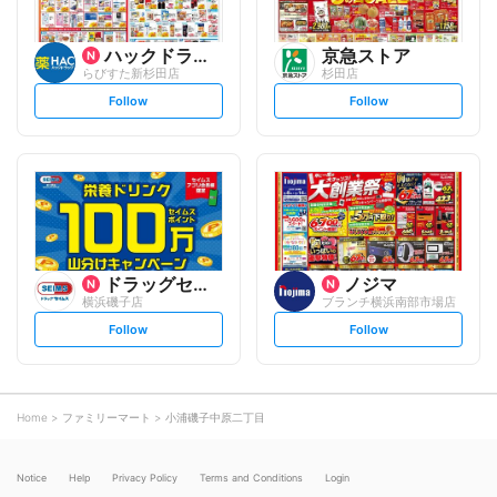
ハックドラッグ
京急ストア
らびすた新杉田店
杉田店
s
s
Follow
Follow
e
e
t
t
f
f
o
o
l
l
l
l
o
o
w
w
ドラッグセイムス
ノジマ
横浜磯子店
ブランチ横浜南部市場店
s
s
Follow
Follow
e
e
t
t
f
f
o
o
l
l
l
l
o
o
Home
ファミリーマート
小浦磯子中原二丁目
w
w
Notice
Help
Privacy Policy
Terms and Conditions
Login