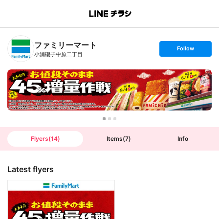
B
r
a
n
ファミリーマート
c
s
Follow
h
e
小浦磯子中原二丁目
T
t
o
f
p
o
l
l
o
w
Flyers
(
14
)
Items
(
7
)
Info
Latest flyers