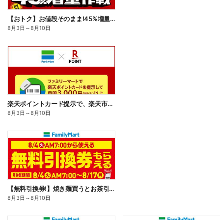
【おトク】お値段そのまま!45%増量作戦!
8月3日
～
8月10日
楽天ポイントカード提示で、楽天市場でのお買い物がおトクに!
8月3日
～
8月10日
【無料引換券!】焼き麺買うとお茶引換券貰える!
8月3日
～
8月10日