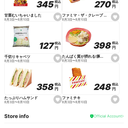
270
270
345
345
税込
税込
税込
税込
r
円
円
円
円
i
t
e
ファミマ・ザ・クレープ 生チョコ
甘栗むいちゃいました
s
s
8月3日
〜
8月10日
8月3日
〜
8月10日
e
e
t
t
f
f
a
a
v
v
o
o
398
398
127
127
税込
税込
税込
税込
r
r
円
円
円
円
i
i
t
t
e
e
たんぱく質が摂れる!豚しゃぶのパスタサラダ
千切りキャベツ
s
s
8月3日
〜
8月10日
8月3日
〜
8月10日
e
e
t
t
f
f
a
a
v
v
o
o
248
248
358
358
税込
税込
税込
税込
r
r
円
円
円
円
i
i
t
t
e
e
ファミチキ
たっぷりハムサンド
s
s
8月3日
〜
8月10日
8月3日
〜
8月10日
e
e
t
t
f
f
Store info
a
a
Official Account
v
v
o
o
r
r