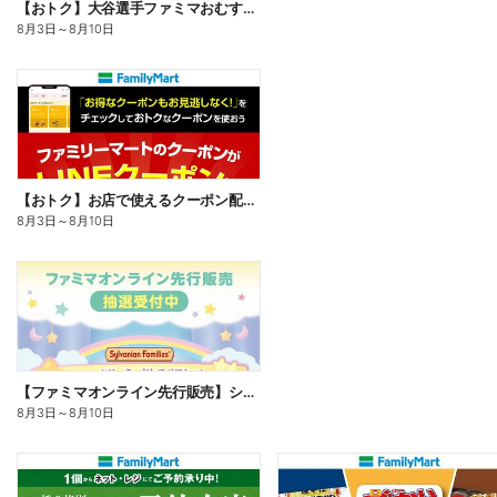
【おトク】大谷選手ファミマおむすび割
8月3日
～
8月10日
【おトク】お店で使えるクーポン配信中
8月3日
～
8月10日
【ファミマオンライン先行販売】シルバニアファミリー
8月3日
～
8月10日