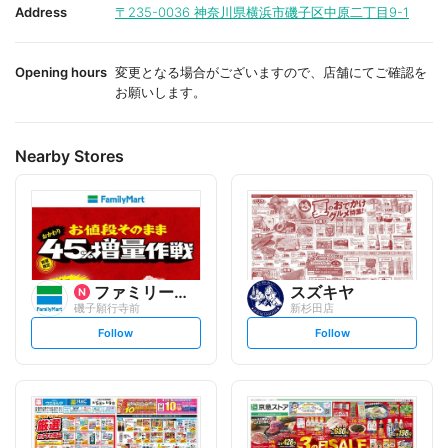
i
i
Address
〒235-0036
神奈川県横浜市磯子区中原二丁目9-1
t
t
e
e
Opening hours
変更となる場合がございますので、店舗にてご確認を
お願いします。
Nearby Stores
ファミリーマート
スズキヤ
磯子願行寺前
新杉田店
s
s
Follow
Follow
e
e
t
t
f
f
o
o
l
l
l
l
o
o
w
w