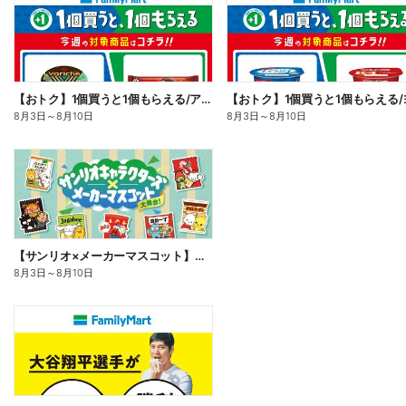
【おトク】1個買うと1個もらえる/アイス
8月3日
～
8月10日
8月3日
～
8月10日
【サンリオ×メーカーマスコット】オリジナルグッズ貰える!
8月3日
～
8月10日