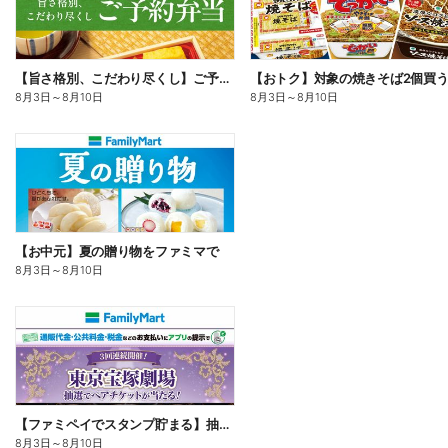
【旨さ格別、こだわり尽くし】ご予約弁当
8月3日
～
8月10日
8月3日
～
8月10日
【お中元】夏の贈り物をファミマで
8月3日
～
8月10日
【ファミペイでスタンプ貯まる】抽選でペアチケットが当たる!
8月3日
～
8月10日