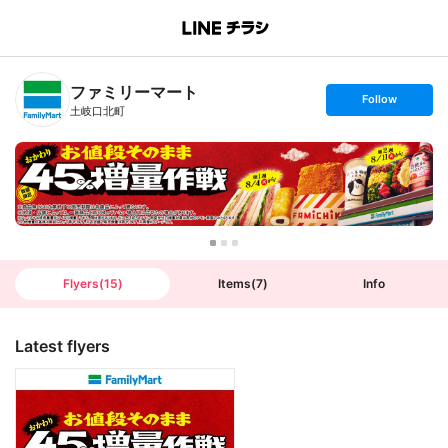
B
r
a
n
ファミリーマート
c
s
Follow
h
e
土岐口北町
T
t
o
f
p
o
l
l
o
w
Flyers
(
15
)
Items
(
7
)
Info
Latest flyers