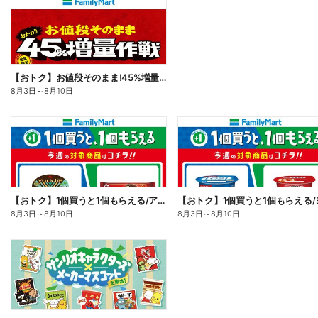
【おトク】お値段そのまま!45%増量作戦!
8月3日
～
8月10日
【おトク】1個買うと1個もらえる/アイス
8月3日
～
8月10日
8月3日
～
8月10日