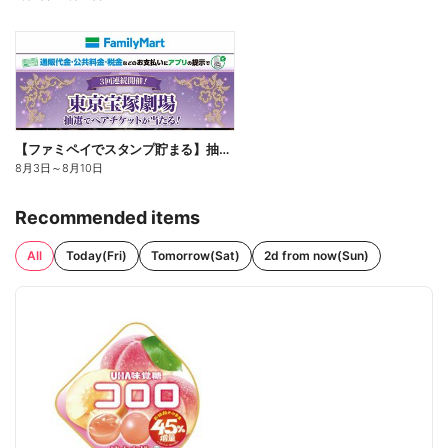
【ファミペイでスタンプ貯まる】抽選でペアチケットが当たる!
8月3日
～
8月10日
Recommended items
All
Today(Fri)
Tomorrow(Sat)
2d from now(Sun)