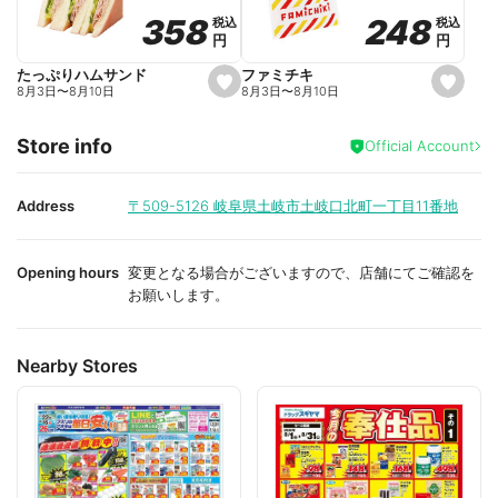
o
o
248
248
358
358
税込
税込
税込
税込
r
r
円
円
円
円
i
i
t
t
e
e
ファミチキ
たっぷりハムサンド
s
s
8月3日
〜
8月10日
8月3日
〜
8月10日
e
e
t
t
f
f
Store info
a
a
Official Account
v
v
o
o
r
r
i
i
Address
〒509-5126
岐阜県土岐市土岐口北町一丁目11番地
t
t
e
e
Opening hours
変更となる場合がございますので、店舗にてご確認を
お願いします。
Nearby Stores