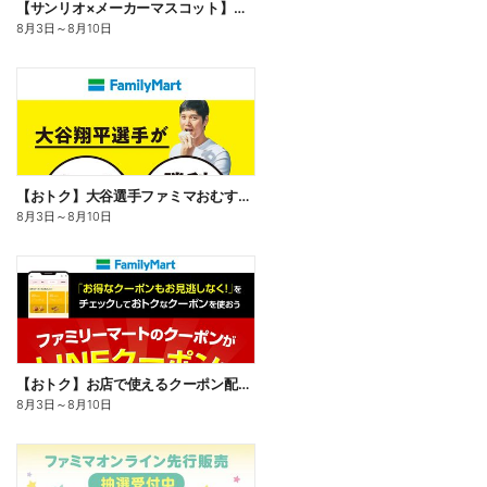
【サンリオ×メーカーマスコット】オリジナルグッズ貰える!
8月3日
～
8月10日
【おトク】大谷選手ファミマおむすび割
8月3日
～
8月10日
【おトク】お店で使えるクーポン配信中
8月3日
～
8月10日