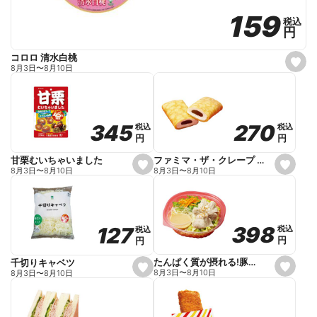
159
159
税込
税込
円
円
コロロ 清水白桃
s
8月3日
〜
8月10日
e
t
f
a
v
o
270
270
345
345
税込
税込
税込
税込
r
円
円
円
円
i
t
e
ファミマ・ザ・クレープ 生チョコ
甘栗むいちゃいました
s
s
8月3日
〜
8月10日
8月3日
〜
8月10日
e
e
t
t
f
f
a
a
v
v
o
o
398
398
127
127
税込
税込
税込
税込
r
r
円
円
円
円
i
i
t
t
e
e
たんぱく質が摂れる!豚しゃぶのパスタサラダ
千切りキャベツ
s
s
8月3日
〜
8月10日
8月3日
〜
8月10日
e
e
t
t
f
f
a
a
v
v