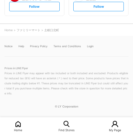
s
s
Follow
Follow
e
e
t
t
f
f
o
o
l
l
l
l
o
o
Home
ファミリーマート
土岐口北町
w
w
Notice
Help
Privacy Policy
Terms and Conditions
Login
Prices in LINE Flyer
Prices in LINE Flyer may appear with tax included or both included and excluded. Products eligible
for reduced tax (8%) will have an asterisk (＊) next to their price. Some products have prices that in
clude trailing digits below ¥1. These prices may be truncated in LINE Flyer but could still affect you
r total if you purchase multiple items. Please check with the store in question for more detailed pric
e info.
©
LY Corporation
Home
Find Stores
My Page