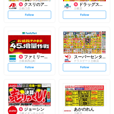
クスリのアオキ
ドラッグスギヤマ
土岐口店
土岐店
s
s
Follow
Follow
e
e
t
t
f
f
o
o
l
l
l
l
o
o
w
w
ファミリーマート
スーパーセンターオークワ
土岐泉西山町
テラスゲート土岐店
s
s
Follow
Follow
e
e
t
t
f
f
o
o
l
l
l
l
o
o
w
w
ジョーシン
あかのれん
土岐イオンモール店
土岐店