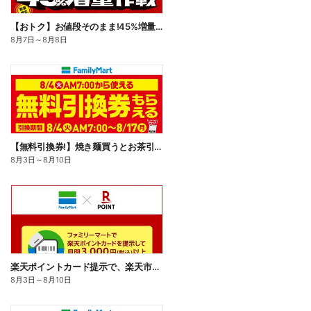
【おトク】お値段そのまま!45%増量作戦!
8月7日
～
8月8日
【無料引換券!】焼き麺買うとお茶引換券貰える!
8月3日
～
8月10日
楽天ポイントカード提示で、楽天市場でのお買い物がおトクに!
8月3日
～
8月10日