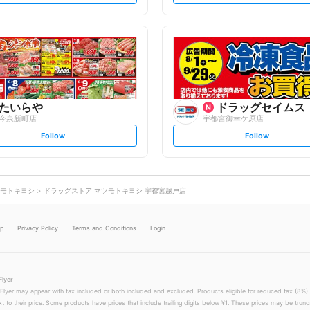
t
t
f
f
o
o
l
l
l
l
o
o
w
w
たいらや
ドラッグセイムス
今泉新町店
宇都宮御幸ケ原店
s
s
Follow
Follow
e
e
t
t
f
f
o
o
l
l
l
l
o
o
モトキヨシ
ドラッグストア マツモトキヨシ 宇都宮越戸店
w
w
lp
Privacy Policy
Terms and Conditions
Login
Flyer
 Flyer may appear with tax included or both included and excluded. Products eligible for reduced tax (8%) 
xt to their price. Some products have prices that include trailing digits below ¥1. These prices may be trunc