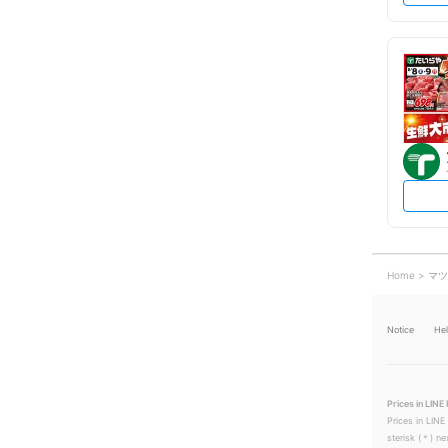
Home
マツ
Notice
He
Prices in LINE 
Prices in LINE
sterisk (＊) ne