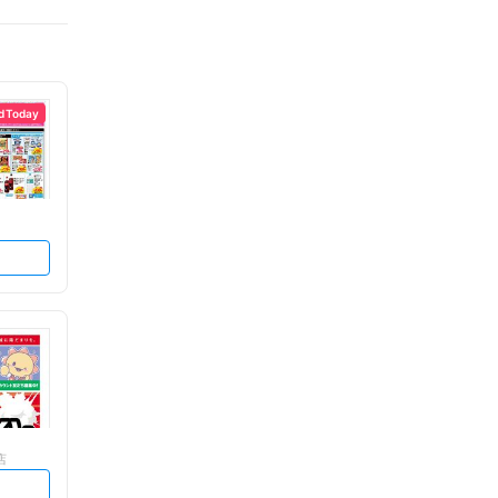
d Today
店