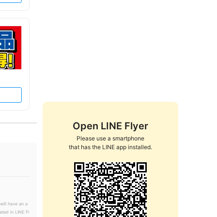
Open LINE Flyer
Please use a smartphone

that has the LINE app installed.
will have an a
ated in LINE Fl