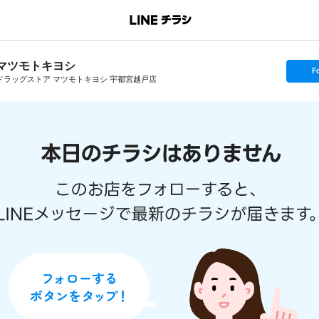
マツモトキヨシ
s
F
e
ドラッグストア マツモトキヨシ 宇都宮越戸店
t
f
o
l
l
o
w