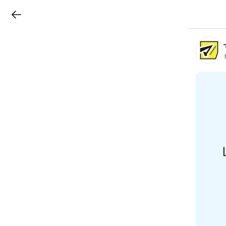
LINEチラシ
B
r
a
n
c
h
T
o
p