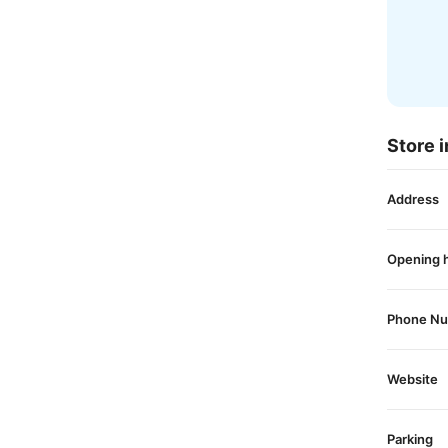
Store i
Address
Opening 
Phone N
Website
Parking