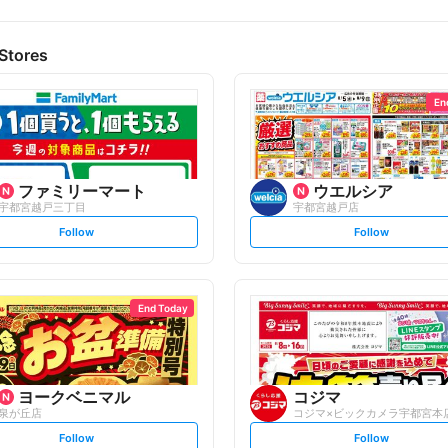
Stores
En
ファミリーマート
ウエルシア
宇都宮越戸三丁目
宇都宮越戸店
s
s
Follow
Follow
e
e
t
t
f
f
o
o
l
l
l
l
o
o
End Today
w
w
ヨークベニマル
コジマ
泉が丘店
コジマ×ビックカメラ宇都宮本
s
s
Follow
Follow
e
e