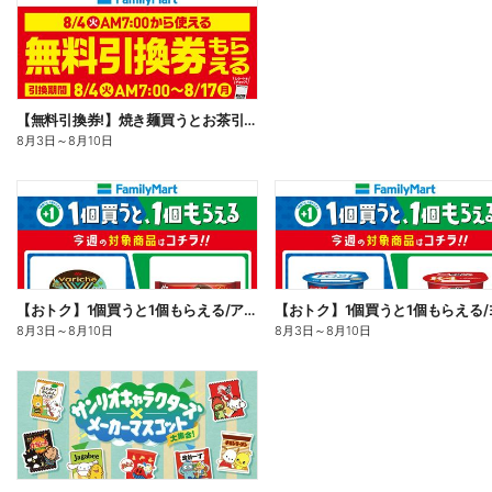
【無料引換券!】焼き麺買うとお茶引換券貰える!
8月3日
～
8月10日
【おトク】1個買うと1個もらえる/アイス
8月3日
～
8月10日
8月3日
～
8月10日