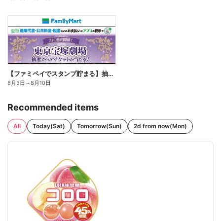
【ファミペイでスタンプ貯まる】抽選でペアチケットが当たる!
8月3日
～
8月10日
Recommended items
All
Today(Sat)
Tomorrow(Sun)
2d from now(Mon)