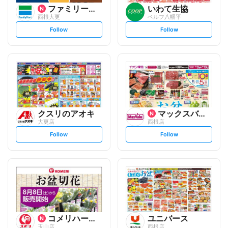
ファミリーマート
いわて生協
西根大更
ベルフ八幡平
s
s
Follow
Follow
e
e
t
t
f
f
o
o
l
l
l
l
o
o
w
w
クスリのアオキ
マックスバリュ
大更店
西根店
s
s
Follow
Follow
e
e
t
t
f
f
o
o
l
l
l
l
o
o
w
w
コメリハード&グリーン
ユニバース
玉山店
西根店