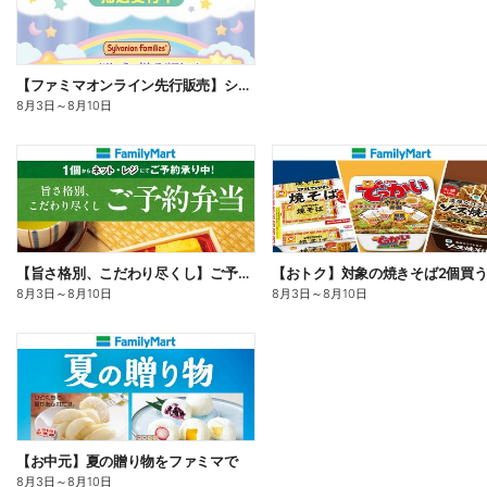
【ファミマオンライン先行販売】シルバニアファミリー
8月3日
～
8月10日
【旨さ格別、こだわり尽くし】ご予約弁当
8月3日
～
8月10日
8月3日
～
8月10日
【お中元】夏の贈り物をファミマで
8月3日
～
8月10日