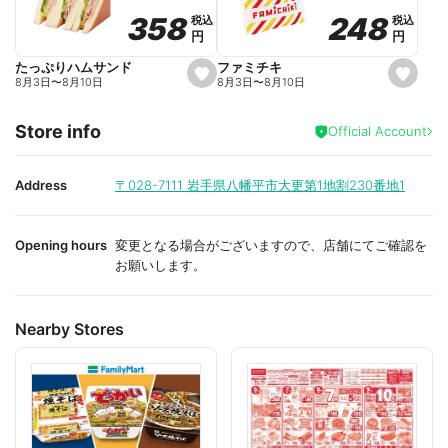
o
o
248
248
358
358
税込
税込
税込
税込
r
r
円
円
円
円
i
i
t
t
e
e
ファミチキ
たっぷりハムサンド
s
s
8月3日
〜
8月10日
8月3日
〜
8月10日
e
e
t
t
f
f
Store info
a
a
Official Account
v
v
o
o
r
r
i
i
Address
〒028-7111
岩手県八幡平市大更第1地割230番地1
t
t
e
e
Opening hours
変更となる場合がございますので、店舗にてご確認を
お願いします。
Nearby Stores