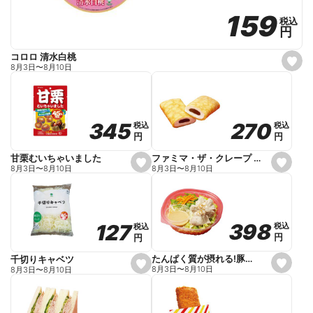
159
159
税込
税込
円
円
コロロ 清水白桃
s
8月3日
〜
8月10日
e
t
f
a
v
o
270
270
345
345
税込
税込
税込
税込
r
円
円
円
円
i
t
e
ファミマ・ザ・クレープ 生チョコ
甘栗むいちゃいました
s
s
8月3日
〜
8月10日
8月3日
〜
8月10日
e
e
t
t
f
f
a
a
v
v
o
o
398
398
127
127
税込
税込
税込
税込
r
r
円
円
円
円
i
i
t
t
e
e
たんぱく質が摂れる!豚しゃぶのパスタサラダ
千切りキャベツ
s
s
8月3日
〜
8月10日
8月3日
〜
8月10日
e
e
t
t
f
f
a
a
v
v