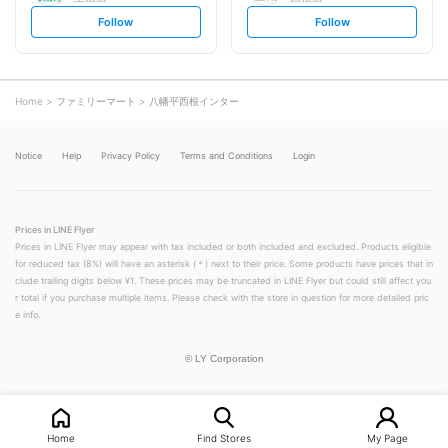
s
s
Follow
Follow
e
e
t
t
f
f
o
o
l
l
l
l
o
o
Home
ファミリーマート
八幡平西根インター
w
w
Notice
Help
Privacy Policy
Terms and Conditions
Login
Prices in LINE Flyer
Prices in LINE Flyer may appear with tax included or both included and excluded. Products eligible
for reduced tax (8%) will have an asterisk (＊) next to their price. Some products have prices that in
clude trailing digits below ¥1. These prices may be truncated in LINE Flyer but could still affect you
r total if you purchase multiple items. Please check with the store in question for more detailed pric
e info.
©
LY Corporation
Home
Find Stores
My Page