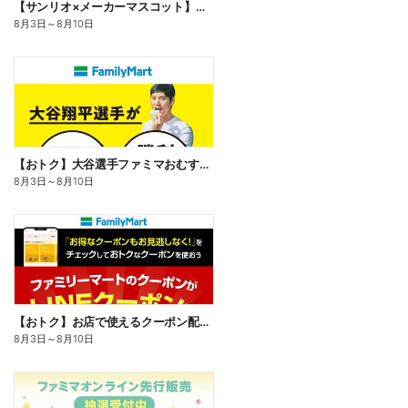
【サンリオ×メーカーマスコット】オリジナルグッズ貰える!
8月3日
～
8月10日
【おトク】大谷選手ファミマおむすび割
8月3日
～
8月10日
【おトク】お店で使えるクーポン配信中
8月3日
～
8月10日