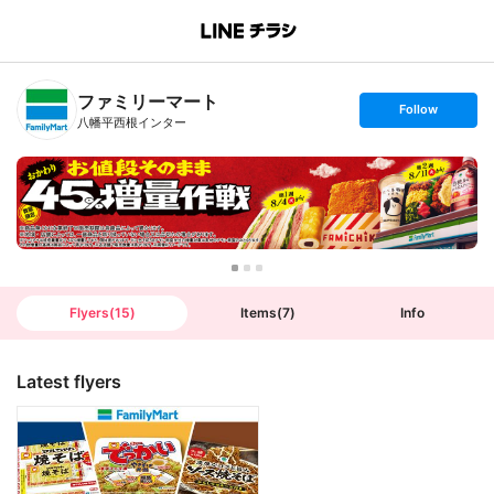
B
r
a
n
ファミリーマート
c
s
Follow
h
e
八幡平西根インター
T
t
o
f
p
o
l
l
o
w
Flyers
(
15
)
Items
(
7
)
Info
Latest flyers