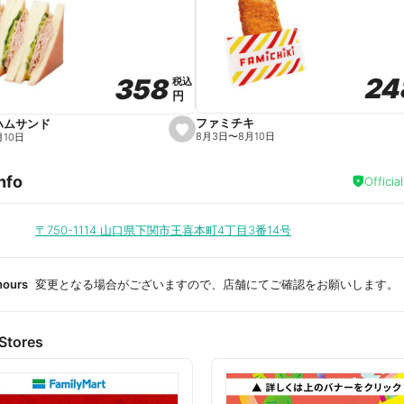
a
v
o
r
i
t
24
24
358
358
e
税込
税込
円
円
ファミチキ
ハムサンド
s
8月3日
〜
8月10日
月10日
e
t
f
nfo
a
Officia
v
o
r
i
〒750-1114
山口県下関市王喜本町4丁目3番14号
t
e
hours
変更となる場合がございますので、店舗にてご確認をお願いします。
Stores