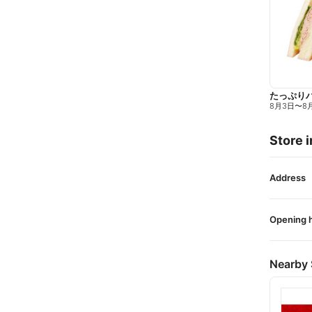
たっぷり
8月3日
〜
8
Store i
Address
Opening 
Nearby 