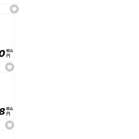
s
e
t
f
a
v
o
r
i
t
0
0
税込
税込
e
円
円
s
e
t
f
a
v
o
r
i
t
8
8
e
税込
税込
円
円
s
e
t
f