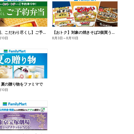
【旨さ格別、こだわり尽くし】ご予約弁当
【おトク】対象の焼きそば2個買うと100円引き!
月10日
8月3日
～
8月10日
】夏の贈り物をファミマで
月10日