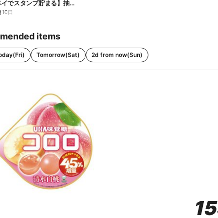
【ファミペイでスタンプ貯まる】抽選でペアチケットが当たる!
月10日
mended items
oday(Fri)
Tomorrow(Sat)
2d from now(Sun)
1
1