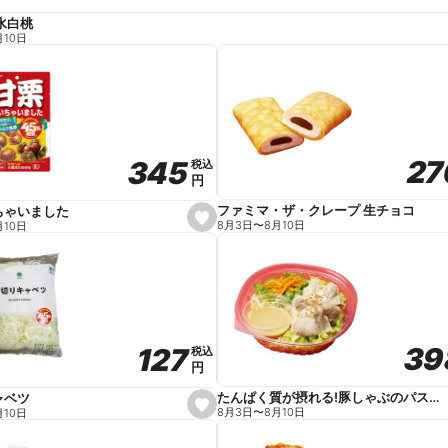
水白桃
月10日
27
27
345
345
税込
税込
円
円
ファミマ・ザ・クレープ 生チョコ
ちゃいました
s
8月3日
〜
8月10日
月10日
e
t
f
a
v
o
r
i
t
39
39
127
127
e
税込
税込
円
円
たんぱく質が摂れる!豚しゃぶのパスタサラダ
ャベツ
s
8月3日
〜
8月10日
月10日
e
t
f