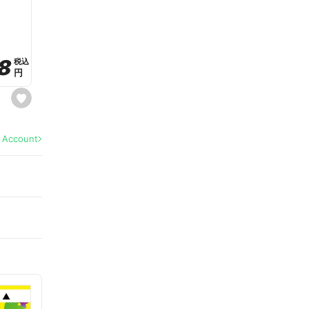
a
v
o
r
i
t
8
8
e
税込
税込
円
円
s
e
t
f
a
l Account
v
o
r
i
t
e