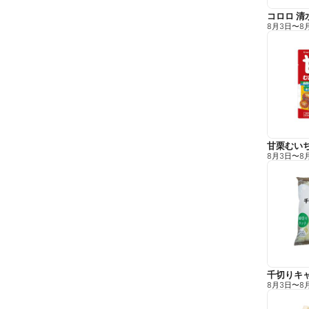
コロロ 清
8月3日
〜
8
甘栗むい
8月3日
〜
8
千切りキ
8月3日
〜
8