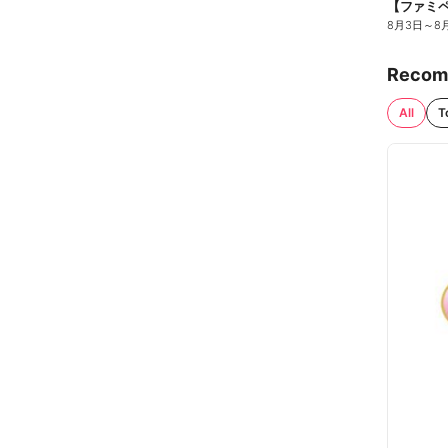
8月3日
～
8
Recom
All
T