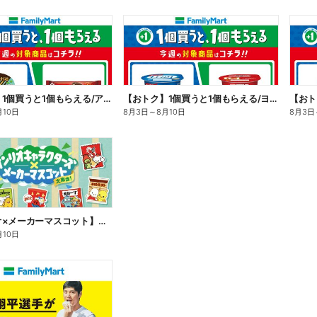
【おトク】1個買うと1個もらえる/アイス
【おトク】1個買うと1個もらえる/ヨーグルト
【おト
月10日
8月3日
～
8月10日
8月3日
【サンリオ×メーカーマスコット】オリジナルグッズ貰える!
月10日