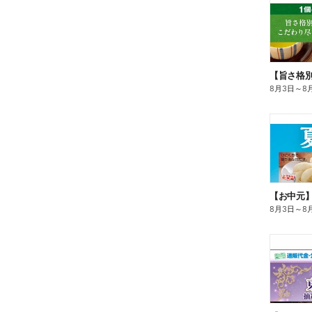
8月3日
～
8
【お中元
8月3日
～
8