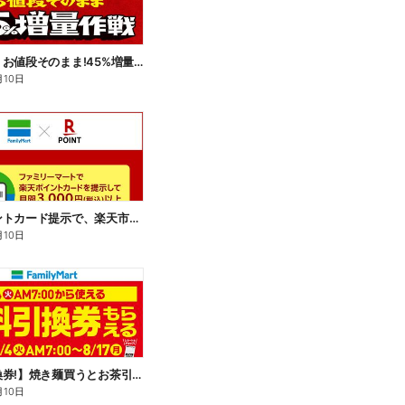
【おトク】お値段そのまま!45%増量作戦!
月10日
楽天ポイントカード提示で、楽天市場でのお買い物がおトクに!
月10日
【無料引換券!】焼き麺買うとお茶引換券貰える!
月10日