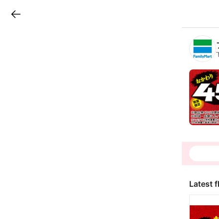
LINEチラシ
B
r
a
n
c
h
T
o
p
Latest f