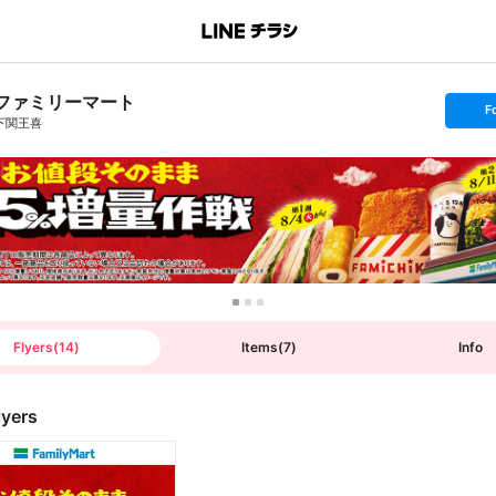
ファミリーマート
s
F
e
下関王喜
t
f
o
l
l
o
w
Flyers
(
14
)
Items
(
7
)
Info
lyers