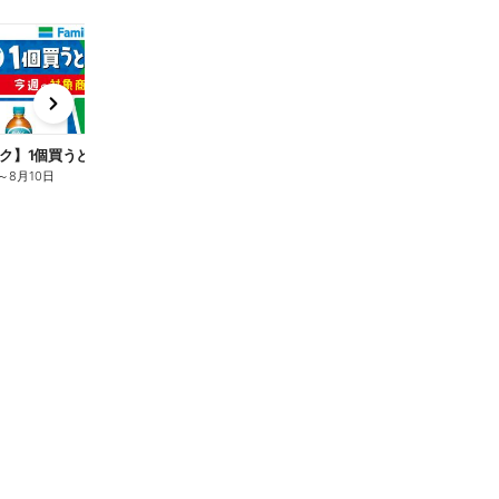
t
x
e
n
ク】1個買うと1個もらえる/麦茶
～
8月10日