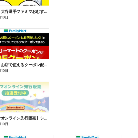
【おトク】大谷選手ファミマおむすび割
月10日
【おトク】お店で使えるクーポン配信中
月10日
【ファミマオンライン先行販売】シルバニアファミリー
月10日