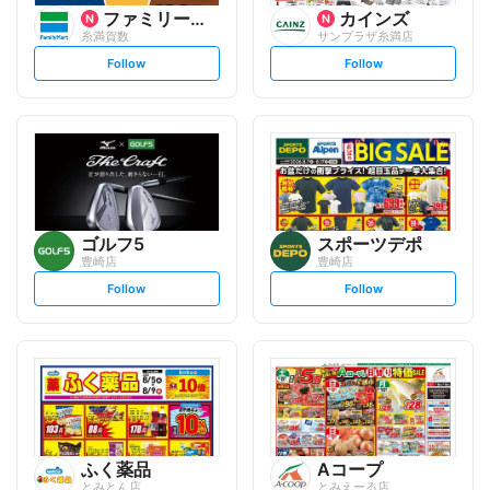
ファミリーマート
カインズ
糸満賀数
サンプラザ糸満店
s
s
Follow
Follow
e
e
t
t
f
f
o
o
l
l
l
l
o
o
w
w
ゴルフ5
スポーツデポ
豊崎店
豊崎店
s
s
Follow
Follow
e
e
t
t
f
f
o
o
l
l
l
l
o
o
w
w
ふく薬品
Aコープ
とみとん店
とみえーる店