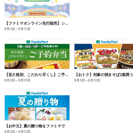
【ファミマオンライン先行販売】シルバニアファミリー
8月3日
～
8月10日
【旨さ格別、こだわり尽くし】ご予約弁当
8月3日
～
8月10日
8月3日
～
8月10日
【お中元】夏の贈り物をファミマで
8月3日
～
8月10日