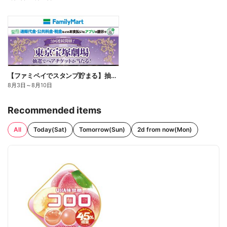
【ファミペイでスタンプ貯まる】抽選でペアチケットが当たる!
8月3日
～
8月10日
Recommended items
All
Today(Sat)
Tomorrow(Sun)
2d from now(Mon)