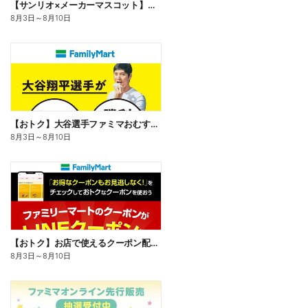
【サンリオ×メーカーマスコット】オリジナルグッズ貰える!
8月3日
～
8月10日
【おトク】大谷選手ファミマおむすび割
8月3日
～
8月10日
【おトク】お店で使えるクーポン配信中
8月3日
～
8月10日