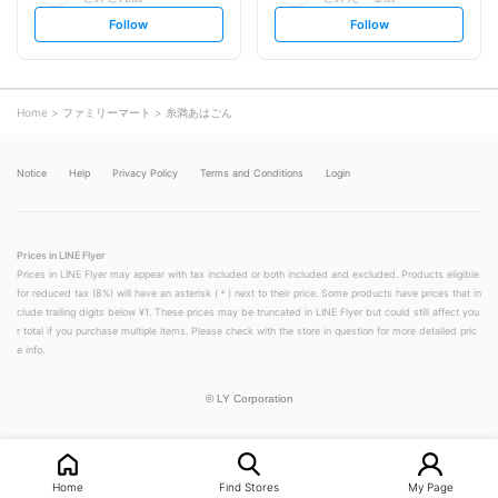
s
s
Follow
Follow
e
e
t
t
f
f
o
o
l
l
l
l
o
o
Home
ファミリーマート
糸満あはごん
w
w
Notice
Help
Privacy Policy
Terms and Conditions
Login
Prices in LINE Flyer
Prices in LINE Flyer may appear with tax included or both included and excluded. Products eligible
for reduced tax (8%) will have an asterisk (＊) next to their price. Some products have prices that in
clude trailing digits below ¥1. These prices may be truncated in LINE Flyer but could still affect you
r total if you purchase multiple items. Please check with the store in question for more detailed pric
e info.
©
LY Corporation
Home
Find Stores
My Page