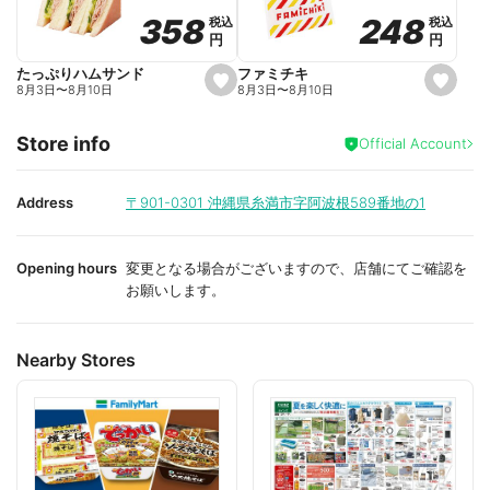
o
o
248
248
358
358
税込
税込
税込
税込
r
r
円
円
円
円
i
i
t
t
e
e
ファミチキ
たっぷりハムサンド
s
s
8月3日
〜
8月10日
8月3日
〜
8月10日
e
e
t
t
f
f
Store info
a
a
Official Account
v
v
o
o
r
r
i
i
Address
〒901-0301
沖縄県糸満市字阿波根589番地の1
t
t
e
e
Opening hours
変更となる場合がございますので、店舗にてご確認を
お願いします。
Nearby Stores