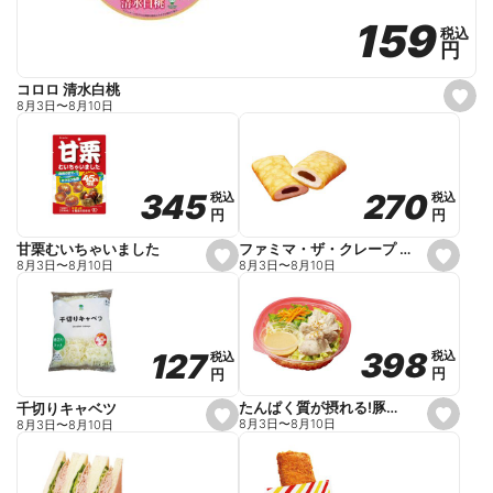
159
159
税込
税込
円
円
コロロ 清水白桃
s
8月3日
〜
8月10日
e
t
f
a
v
o
270
270
345
345
税込
税込
税込
税込
r
円
円
円
円
i
t
e
ファミマ・ザ・クレープ 生チョコ
甘栗むいちゃいました
s
s
8月3日
〜
8月10日
8月3日
〜
8月10日
e
e
t
t
f
f
a
a
v
v
o
o
398
398
127
127
税込
税込
税込
税込
r
r
円
円
円
円
i
i
t
t
e
e
たんぱく質が摂れる!豚しゃぶのパスタサラダ
千切りキャベツ
s
s
8月3日
〜
8月10日
8月3日
〜
8月10日
e
e
t
t
f
f
a
a
v
v