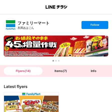
B
r
a
n
ファミリーマート
c
s
Follow
h
e
糸満あはごん
T
t
o
f
p
o
l
l
o
w
Flyers
(
14
)
Items
(
7
)
Info
Latest flyers