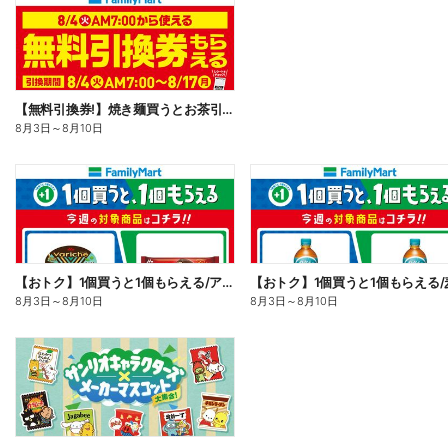
【無料引換券!】焼き麺買うとお茶引換券貰える!
8月3日
～
8月10日
【おトク】1個買うと1個もらえる/アイス
【おトク】1個買うと1個もらえる/
8月3日
～
8月10日
8月3日
～
8月10日