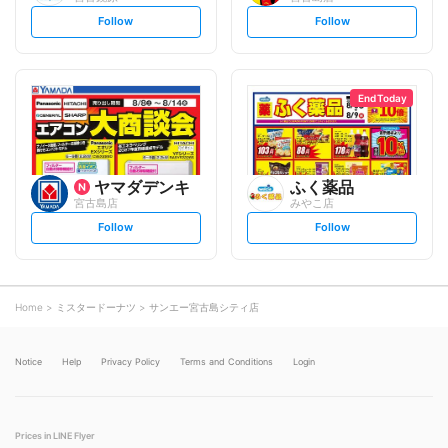
s
s
Follow
Follow
e
e
t
t
f
f
o
o
l
l
l
l
o
o
End Today
w
w
ヤマダデンキ
ふく薬品
宮古島店
みやこ店
s
s
Follow
Follow
e
e
t
t
f
f
o
o
l
l
l
l
o
o
Home
ミスタードーナツ
サンエー宮古島シティ店
w
w
Notice
Help
Privacy Policy
Terms and Conditions
Login
Prices in LINE Flyer