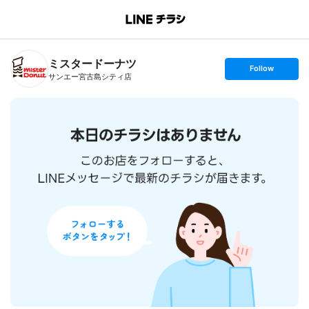
B
r
a
n
ミスタードーナツ
c
s
Follow
h
e
サンエー宮古島シティ店
T
t
o
f
p
o
l
l
o
w