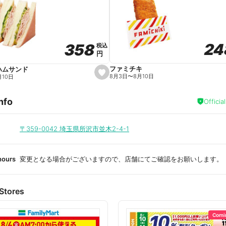
a
v
o
r
i
t
24
24
358
358
e
税込
税込
円
円
ファミチキ
ハムサンド
s
8月3日
〜
8月10日
月10日
e
t
f
nfo
a
Officia
v
o
r
i
〒359-0042
埼玉県所沢市並木2-4-1
t
e
hours
変更となる場合がございますので、店舗にてご確認をお願いします。
Stores
Comi