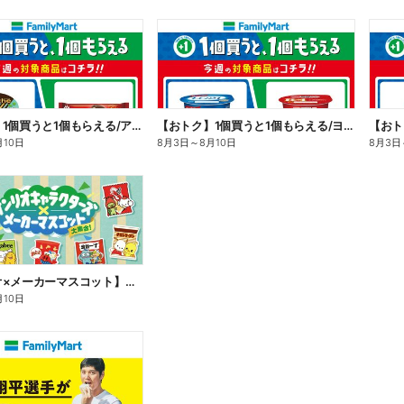
【おトク】1個買うと1個もらえる/アイス
【おトク】1個買うと1個もらえる/ヨーグルト
【おト
月10日
8月3日
～
8月10日
8月3日
【サンリオ×メーカーマスコット】オリジナルグッズ貰える!
月10日