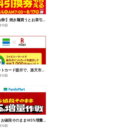
【無料引換券!】焼き麺買うとお茶引換券貰える!
月10日
楽天ポイントカード提示で、楽天市場でのお買い物がおトクに!
月10日
【おトク】お値段そのまま!45%増量作戦!
月10日