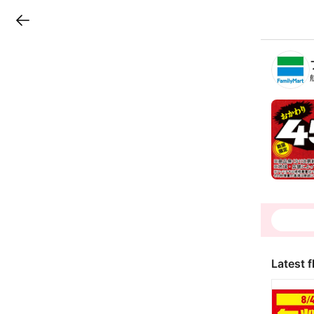
LINEチラシ
B
r
a
n
c
h
T
o
p
Latest f