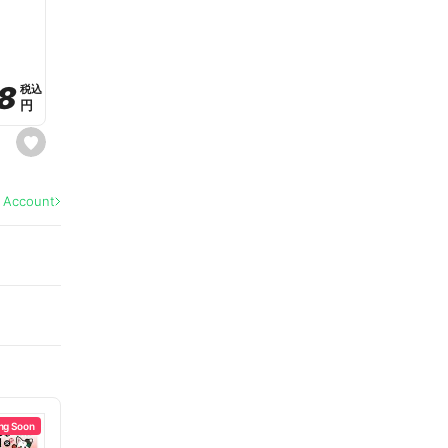
a
v
o
r
i
t
8
8
e
税込
税込
円
円
s
e
t
f
a
l Account
v
o
r
i
t
e
ng Soon