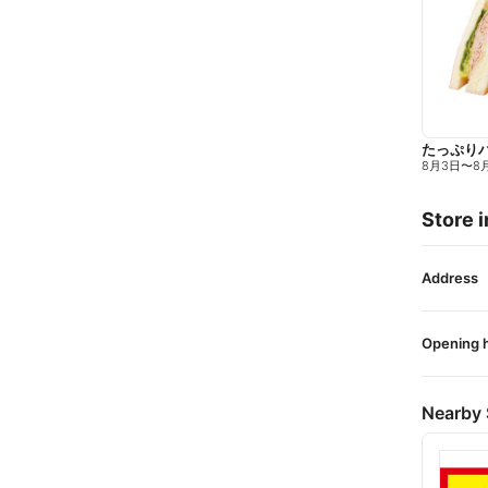
たっぷり
8月3日
〜
8
Store i
Address
Opening 
Nearby 