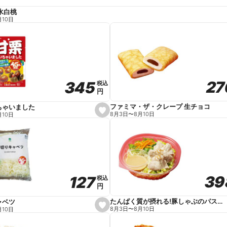
水白桃
月10日
27
27
345
345
税込
税込
円
円
ファミマ・ザ・クレープ 生チョコ
ちゃいました
s
8月3日
〜
8月10日
月10日
e
t
f
a
v
o
r
i
t
39
39
127
127
e
税込
税込
円
円
たんぱく質が摂れる!豚しゃぶのパスタサラダ
ャベツ
s
8月3日
〜
8月10日
月10日
e
t
f