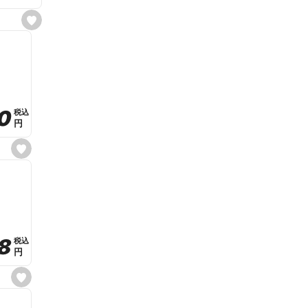
s
e
t
f
a
v
o
r
i
t
0
0
税込
税込
e
円
円
s
e
t
f
a
v
o
r
i
t
8
8
e
税込
税込
円
円
s
e
t
f