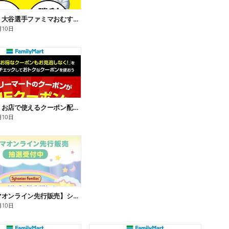
【おトク】大谷選手ファミマおむすび割
月10日
【おトク】お店で使えるクーポン配信中
月10日
【ファミマオンライン先行販売】シルバニアファミリー
月10日