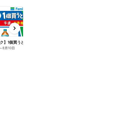
t
x
e
n
ク】1個買うと1個もらえる/麦茶
～
8月10日