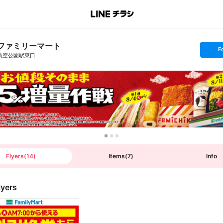
ファミリーマート
s
F
e
航空公園駅東口
t
f
o
l
l
o
w
Flyers
(
14
)
Items
(
7
)
Info
lyers