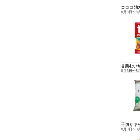
コロロ 清
8月3日
〜
8
甘栗むい
8月3日
〜
8
千切りキ
8月3日
〜
8