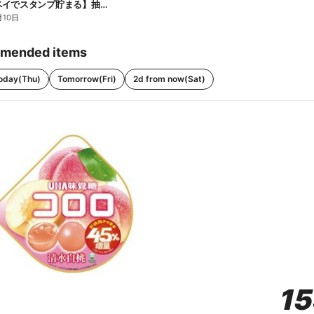
【ファミペイでスタンプ貯まる】抽選でペアチケットが当たる!
月10日
mended items
oday(Thu)
Tomorrow(Fri)
2d from now(Sat)
1
1