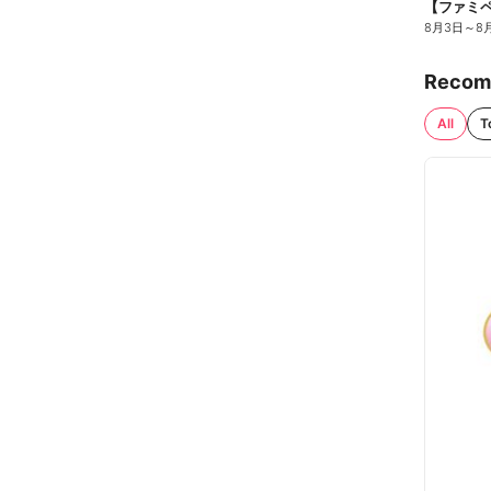
8月3日
～
8
Recom
All
T