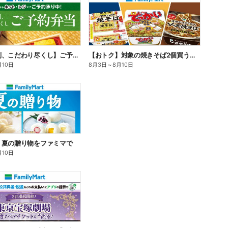
【旨さ格別、こだわり尽くし】ご予約弁当
【おトク】対象の焼きそば2個買うと100円引き!
月10日
8月3日
～
8月10日
】夏の贈り物をファミマで
月10日