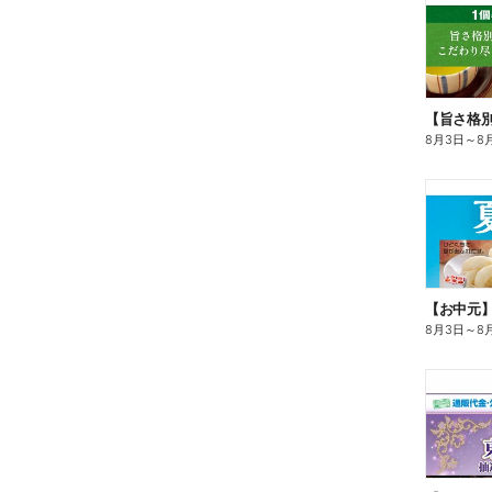
8月3日
～
8
【お中元
8月3日
～
8