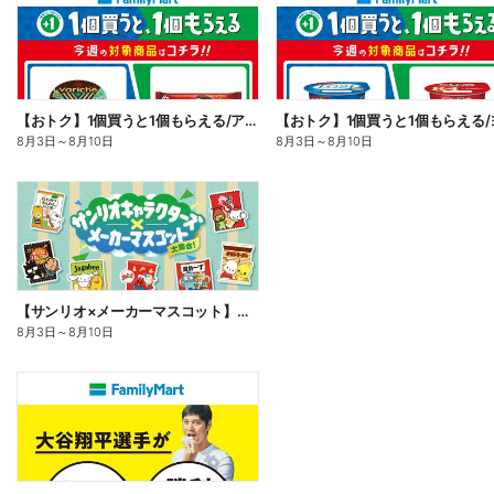
【おトク】1個買うと1個もらえる/アイス
8月3日
～
8月10日
8月3日
～
8月10日
【サンリオ×メーカーマスコット】オリジナルグッズ貰える!
8月3日
～
8月10日