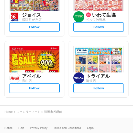
ジョイス
いわて生協
盛岡月が丘店
ベルフ牧野林
s
s
Follow
Follow
e
e
t
t
f
f
o
o
l
l
l
l
o
o
w
w
アベイル
トライアル
青山店
滝沢店
s
s
Follow
Follow
e
e
t
t
f
f
o
o
l
l
l
l
o
o
Home
ファミリーマート
滝沢市役所前
w
w
Notice
Help
Privacy Policy
Terms and Conditions
Login