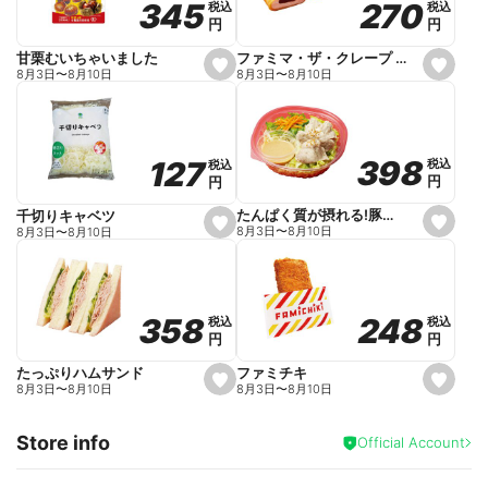
270
270
345
345
税込
税込
税込
税込
r
円
円
円
円
i
t
e
ファミマ・ザ・クレープ 生チョコ
甘栗むいちゃいました
s
s
8月3日
〜
8月10日
8月3日
〜
8月10日
e
e
t
t
f
f
a
a
v
v
o
o
398
398
127
127
税込
税込
税込
税込
r
r
円
円
円
円
i
i
t
t
e
e
たんぱく質が摂れる!豚しゃぶのパスタサラダ
千切りキャベツ
s
s
8月3日
〜
8月10日
8月3日
〜
8月10日
e
e
t
t
f
f
a
a
v
v
o
o
248
248
358
358
税込
税込
税込
税込
r
r
円
円
円
円
i
i
t
t
e
e
ファミチキ
たっぷりハムサンド
s
s
8月3日
〜
8月10日
8月3日
〜
8月10日
e
e
t
t
f
f
Store info
a
a
Official Account
v
v
o
o
r
r