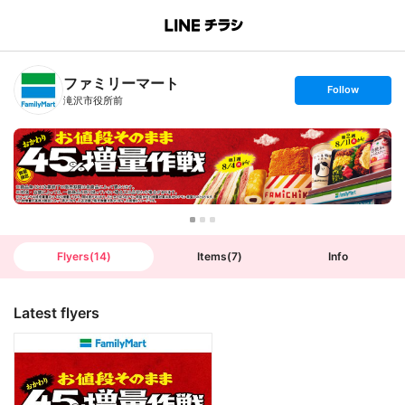
B
r
a
n
ファミリーマート
c
s
Follow
h
e
滝沢市役所前
T
t
o
f
p
o
l
l
o
w
Flyers
(
14
)
Items
(
7
)
Info
Latest flyers