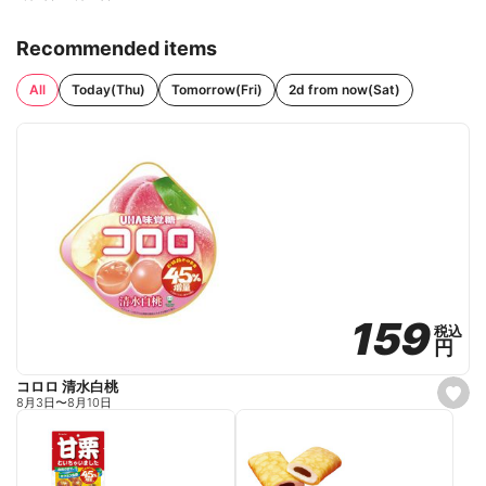
Recommended items
All
Today(Thu)
Tomorrow(Fri)
2d from now(Sat)
159
159
税込
税込
円
円
コロロ 清水白桃
s
8月3日
〜
8月10日
e
t
f
a
v
o