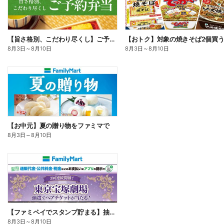
【旨さ格別、こだわり尽くし】ご予約弁当
8月3日
～
8月10日
8月3日
～
8月10日
【お中元】夏の贈り物をファミマで
8月3日
～
8月10日
【ファミペイでスタンプ貯まる】抽選でペアチケットが当たる!
8月3日
～
8月10日