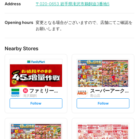
i
i
Address
〒020-0653
岩手県滝沢市鵜飼迫3番地5
t
t
e
e
Opening hours
変更となる場合がございますので、店舗にてご確認を
お願いします。
Nearby Stores
ファミリーマート
スーパーアークス
滝沢鵜飼
青山店
s
s
Follow
Follow
e
e
t
t
f
f
o
o
l
l
l
l
o
o
w
w