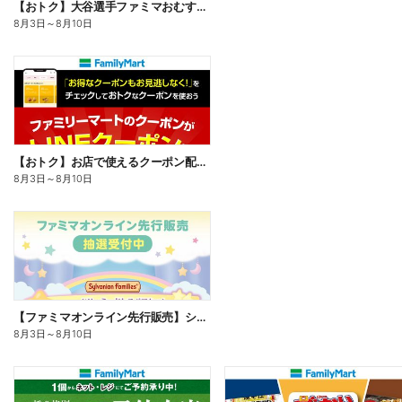
【おトク】大谷選手ファミマおむすび割
8月3日
～
8月10日
【おトク】お店で使えるクーポン配信中
8月3日
～
8月10日
【ファミマオンライン先行販売】シルバニアファミリー
8月3日
～
8月10日