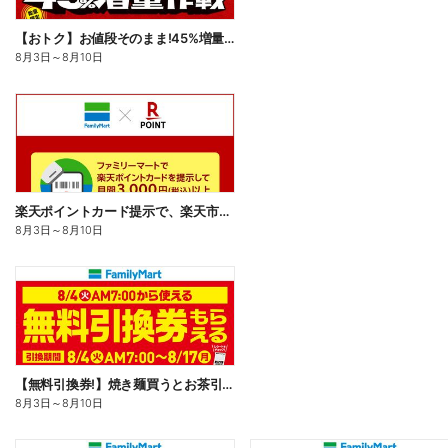
【おトク】お値段そのまま!45%増量作戦!
8月3日
～
8月10日
楽天ポイントカード提示で、楽天市場でのお買い物がおトクに!
8月3日
～
8月10日
【無料引換券!】焼き麺買うとお茶引換券貰える!
8月3日
～
8月10日