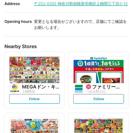
i
i
Address
〒252-0302
神奈川県相模原市南区上鶴間三丁目2-12
t
t
e
e
Opening hours
変更となる場合がございますので、店舗にてご確認を
お願いします。
Nearby Stores
MEGAドン・キホーテ
ファミリーマート
上鶴間店
つきみ野入口
s
s
Follow
Follow
e
e
t
t
f
f
o
o
l
l
l
l
o
o
w
w