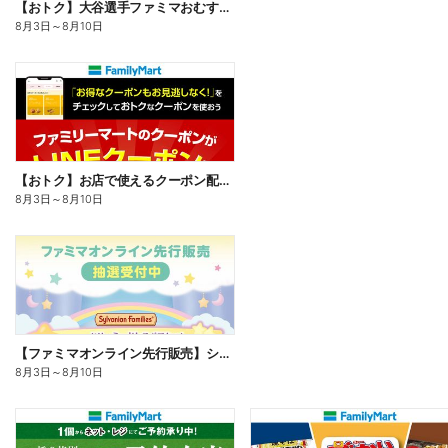
【おトク】大谷選手ファミマおむすび割
8月3日
～
8月10日
【おトク】お店で使えるクーポン配信中
8月3日
～
8月10日
【ファミマオンライン先行販売】シルバニアファミリー
8月3日
～
8月10日