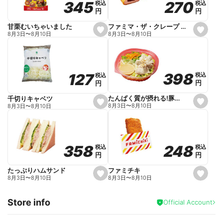
270
270
345
345
税込
税込
税込
税込
r
円
円
円
円
i
t
e
ファミマ・ザ・クレープ 生チョコ
甘栗むいちゃいました
s
s
8月3日
〜
8月10日
8月3日
〜
8月10日
e
e
t
t
f
f
a
a
v
v
o
o
398
398
127
127
税込
税込
税込
税込
r
r
円
円
円
円
i
i
t
t
e
e
たんぱく質が摂れる!豚しゃぶのパスタサラダ
千切りキャベツ
s
s
8月3日
〜
8月10日
8月3日
〜
8月10日
e
e
t
t
f
f
a
a
v
v
o
o
248
248
358
358
税込
税込
税込
税込
r
r
円
円
円
円
i
i
t
t
e
e
ファミチキ
たっぷりハムサンド
s
s
8月3日
〜
8月10日
8月3日
〜
8月10日
e
e
t
t
f
f
Store info
a
a
Official Account
v
v
o
o
r
r