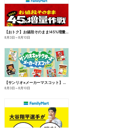
【おトク】お値段そのまま!45%増量作戦!
8月3日
～
8月10日
【サンリオ×メーカーマスコット】オリジナルグッズ貰える!
8月3日
～
8月10日