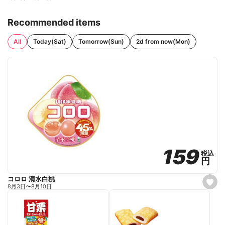
Recommended items
All
Today(Sat)
Tomorrow(Sun)
2d from now(Mon)
159
159
税込
税込
円
円
コロロ 清水白桃
s
8月3日
〜
8月10日
e
t
f
a
v
o