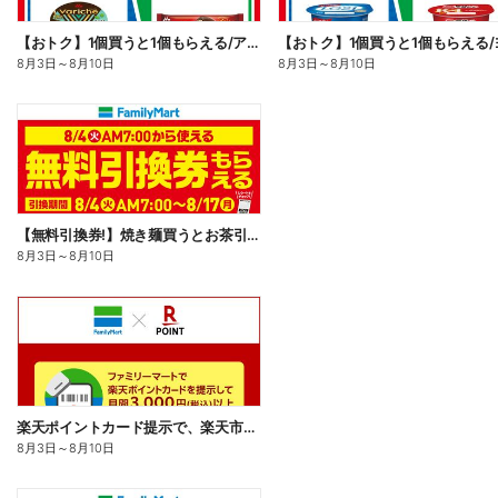
【おトク】1個買うと1個もらえる/アイス
8月3日
～
8月10日
8月3日
～
8月10日
【無料引換券!】焼き麺買うとお茶引換券貰える!
8月3日
～
8月10日
楽天ポイントカード提示で、楽天市場でのお買い物がおトクに!
8月3日
～
8月10日