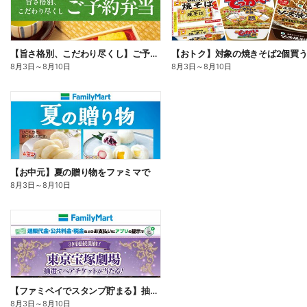
【旨さ格別、こだわり尽くし】ご予約弁当
8月3日
～
8月10日
8月3日
～
8月10日
【お中元】夏の贈り物をファミマで
8月3日
～
8月10日
【ファミペイでスタンプ貯まる】抽選でペアチケットが当たる!
8月3日
～
8月10日