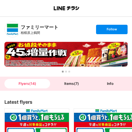
B
r
a
n
ファミリーマート
c
s
Follow
h
e
相模原上鶴間
T
t
o
f
p
o
l
l
o
w
Flyers
(
14
)
Items
(
7
)
Info
Latest flyers