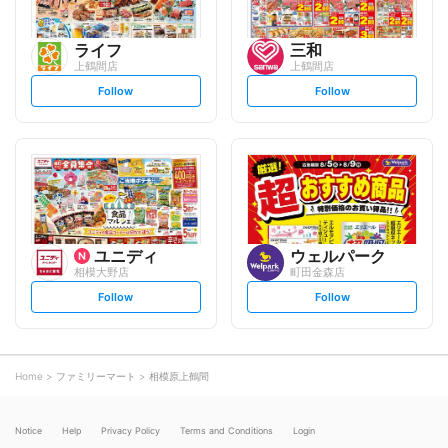
ライフ
三和
上鶴間店
上鶴間店
s
s
Follow
Follow
e
e
t
t
f
f
o
o
l
l
l
l
o
o
w
w
ユニディ
ウェルパーク
相模大野店
町田金森店
s
s
Follow
Follow
e
e
t
t
f
f
o
o
l
l
l
l
o
o
Home
ファミリーマート
相模原上鶴間
w
w
Notice
Help
Privacy Policy
Terms and Conditions
Login