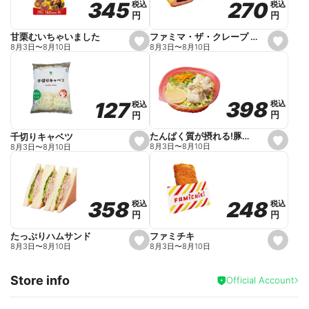
270
270
345
345
税込
税込
税込
税込
r
円
円
円
円
i
t
e
ファミマ・ザ・クレープ 生チョコ
甘栗むいちゃいました
s
s
8月3日
〜
8月10日
8月3日
〜
8月10日
e
e
t
t
f
f
a
a
v
v
o
o
398
398
127
127
税込
税込
税込
税込
r
r
円
円
円
円
i
i
t
t
e
e
たんぱく質が摂れる!豚しゃぶのパスタサラダ
千切りキャベツ
s
s
8月3日
〜
8月10日
8月3日
〜
8月10日
e
e
t
t
f
f
a
a
v
v
o
o
248
248
358
358
税込
税込
税込
税込
r
r
円
円
円
円
i
i
t
t
e
e
ファミチキ
たっぷりハムサンド
s
s
8月3日
〜
8月10日
8月3日
〜
8月10日
e
e
t
t
f
f
Store info
a
a
Official Account
v
v
o
o
r
r