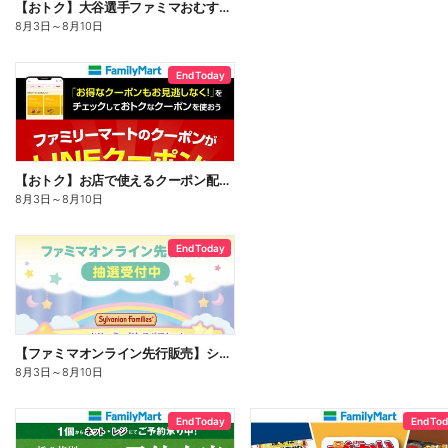
【おトク】大谷選手ファミマおむすび割
8月3日
～
8月10日
End Today
【おトク】お店で使えるクーポン配信中
8月3日
～
8月10日
End Today
【ファミマオンライン先行販売】シルバニアファミリー
8月3日
～
8月10日
End Today
End To