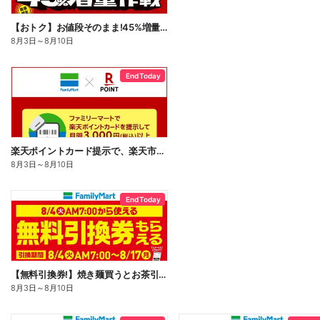
【おトク】お値段そのまま!45%増量作戦!
8月3日
～
8月10日
End Today
楽天ポイントカード提示で、楽天市場でのお買い物がおトクに!
8月3日
～
8月10日
End Today
【無料引換券!】焼き麺買うとお茶引換券貰える!
8月3日
～
8月10日