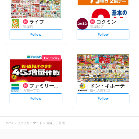
ライフ
コクミン
笹塚店
笹塚駅店
s
s
Follow
Follow
e
e
t
t
f
f
o
o
l
l
l
l
o
o
End Today
w
w
ファミリーマート
ドン・キホーテ
方南一丁目
環七方南町店
s
s
Follow
Follow
e
e
t
t
f
f
o
o
l
l
l
l
o
o
Home
ファミリーマート
笹塚三丁目北
w
w