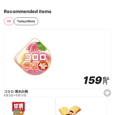
Recommended items
All
Today(Mon)
159
159
税込
税込
円
円
コロロ 清水白桃
s
8月3日
〜
8月10日
e
t
f
a
v
o