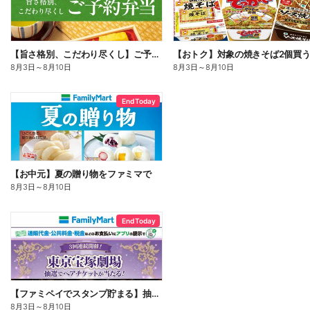
【旨さ格別、こだわり尽くし】ご予約弁当
8月3日
～
8月10日
8月3日
～
8月10日
End Today
【お中元】夏の贈り物をファミマで
8月3日
～
8月10日
End Today
【ファミペイでスタンプ貯まる】抽選でペアチケットが当たる!
8月3日
～
8月10日