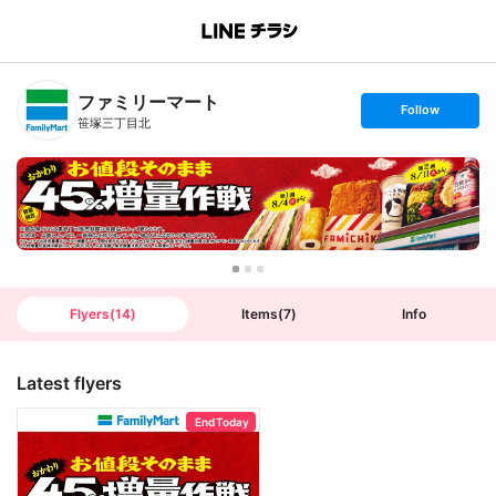
B
r
a
n
ファミリーマート
c
s
Follow
h
e
笹塚三丁目北
T
t
o
f
p
o
l
l
o
w
Flyers
(
14
)
Items
(
7
)
Info
Latest flyers
End Today