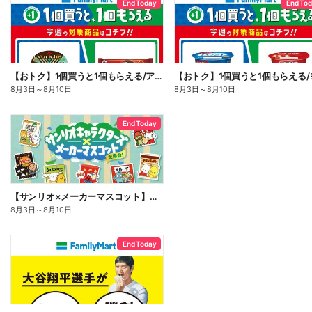
End Today
End To
【おトク】1個買うと1個もらえる/アイス
8月3日
～
8月10日
8月3日
～
8月10日
End Today
【サンリオ×メーカーマスコット】オリジナルグッズ貰える!
8月3日
～
8月10日
End Today