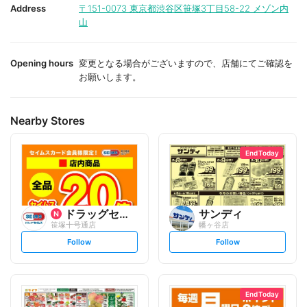
i
i
Address
〒151-0073
東京都渋谷区笹塚3丁目58-22 メゾン内
t
t
山
e
e
Opening hours
変更となる場合がございますので、店舗にてご確認を
お願いします。
Nearby Stores
End Today
ドラッグセイムス
サンディ
笹塚十号通店
幡ヶ谷店
s
s
Follow
Follow
e
e
t
t
f
f
o
o
l
l
l
l
o
o
End Today
w
w