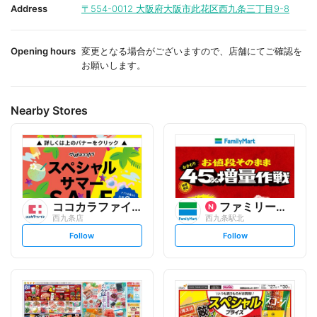
i
i
Address
〒554-0012
大阪府大阪市此花区西九条三丁目9-8
t
t
e
e
Opening hours
変更となる場合がございますので、店舗にてご確認を
お願いします。
Nearby Stores
ココカラファイン
ファミリーマート
西九条店
西九条駅北
s
s
Follow
Follow
e
e
t
t
f
f
o
o
l
l
l
l
o
o
w
w