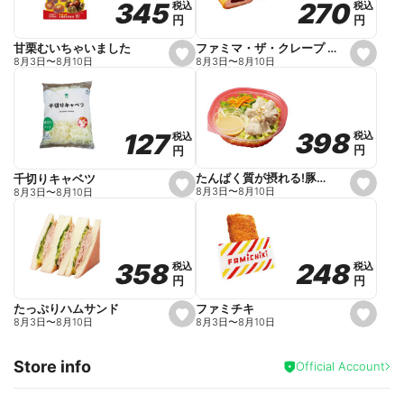
270
270
345
345
税込
税込
税込
税込
r
円
円
円
円
i
t
e
ファミマ・ザ・クレープ 生チョコ
甘栗むいちゃいました
s
s
8月3日
〜
8月10日
8月3日
〜
8月10日
e
e
t
t
f
f
a
a
v
v
o
o
398
398
127
127
税込
税込
税込
税込
r
r
円
円
円
円
i
i
t
t
e
e
たんぱく質が摂れる!豚しゃぶのパスタサラダ
千切りキャベツ
s
s
8月3日
〜
8月10日
8月3日
〜
8月10日
e
e
t
t
f
f
a
a
v
v
o
o
248
248
358
358
税込
税込
税込
税込
r
r
円
円
円
円
i
i
t
t
e
e
ファミチキ
たっぷりハムサンド
s
s
8月3日
〜
8月10日
8月3日
〜
8月10日
e
e
t
t
f
f
Store info
a
a
Official Account
v
v
o
o
r
r