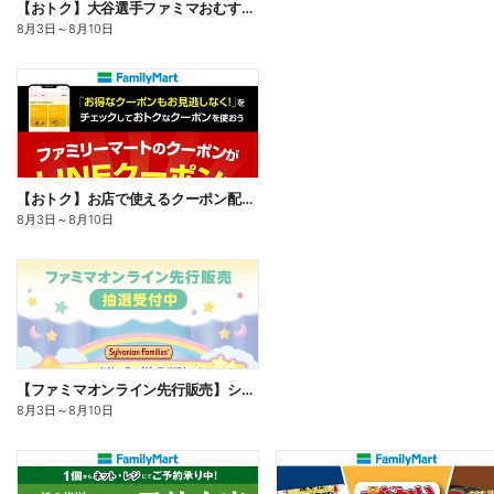
【おトク】大谷選手ファミマおむすび割
8月3日
～
8月10日
【おトク】お店で使えるクーポン配信中
8月3日
～
8月10日
【ファミマオンライン先行販売】シルバニアファミリー
8月3日
～
8月10日