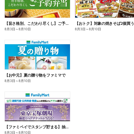
【旨さ格別、こだわり尽くし】ご予約弁当
8月3日
～
8月10日
8月3日
～
8月10日
【お中元】夏の贈り物をファミマで
8月3日
～
8月10日
【ファミペイでスタンプ貯まる】抽選でペアチケットが当たる!
8月3日
～
8月10日