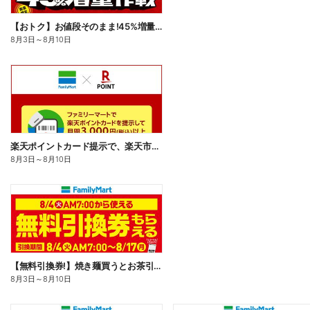
【おトク】お値段そのまま!45%増量作戦!
8月3日
～
8月10日
楽天ポイントカード提示で、楽天市場でのお買い物がおトクに!
8月3日
～
8月10日
【無料引換券!】焼き麺買うとお茶引換券貰える!
8月3日
～
8月10日