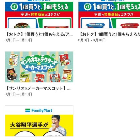
【おトク】1個買うと1個もらえる/アイス
8月3日
～
8月10日
8月3日
～
8月10日
【サンリオ×メーカーマスコット】オリジナルグッズ貰える!
8月3日
～
8月10日