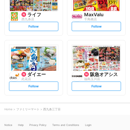
ライフ
MaxValu
西九条店
千鳥橋店
s
s
Follow
Follow
e
e
t
t
f
f
o
o
l
l
l
l
o
o
w
w
ダイエー
阪急オアシス
此花店
福島玉川店
s
s
Follow
Follow
e
e
t
t
f
f
o
o
l
l
l
l
o
o
Home
ファミリーマート
西九条三丁目
w
w
Notice
Help
Privacy Policy
Terms and Conditions
Login