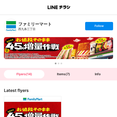
B
r
a
n
ファミリーマート
c
s
Follow
h
e
西九条三丁目
T
t
o
f
p
o
l
l
o
w
Flyers
(
14
)
Items
(
7
)
Info
Latest flyers