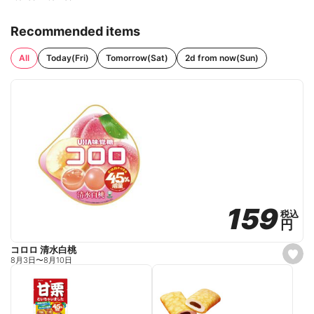
Recommended items
All
Today(Fri)
Tomorrow(Sat)
2d from now(Sun)
159
159
税込
税込
円
円
コロロ 清水白桃
s
8月3日
〜
8月10日
e
t
f
a
v
o