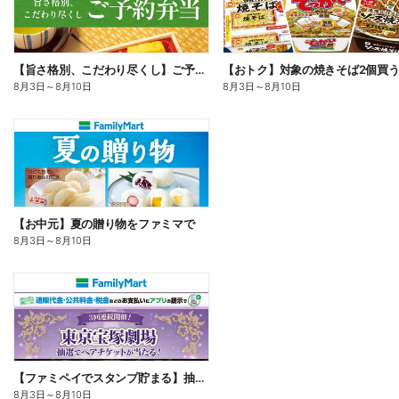
【旨さ格別、こだわり尽くし】ご予約弁当
8月3日
～
8月10日
8月3日
～
8月10日
【お中元】夏の贈り物をファミマで
8月3日
～
8月10日
【ファミペイでスタンプ貯まる】抽選でペアチケットが当たる!
8月3日
～
8月10日