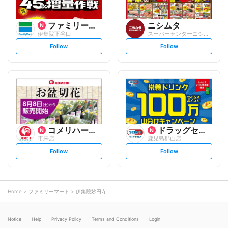
ファミリーマート
ニシムタ
伊集院下谷口
スーパーセンターニシムタ 伊集院店
s
s
Follow
Follow
e
e
t
t
f
f
o
o
l
l
l
l
o
o
w
w
コメリハード&グリーン
ドラッグセイムス
市来店
鹿児島郡山店
s
s
Follow
Follow
e
e
t
t
f
f
o
o
l
l
l
l
o
o
Home
ファミリーマート
伊集院妙円寺
w
w
Notice
Help
Privacy Policy
Terms and Conditions
Login