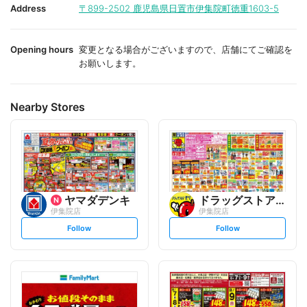
i
i
Address
〒899-2502
鹿児島県日置市伊集院町徳重1603-5
t
t
e
e
Opening hours
変更となる場合がございますので、店舗にてご確認を
お願いします。
Nearby Stores
ヤマダデンキ
ドラッグストアモリ
伊集院店
伊集院店
s
s
Follow
Follow
e
e
t
t
f
f
o
o
l
l
l
l
o
o
w
w