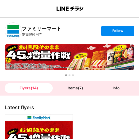
B
r
a
n
ファミリーマート
c
s
Follow
h
e
伊集院妙円寺
T
t
o
f
p
o
l
l
o
w
Flyers
(
14
)
Items
(
7
)
Info
Latest flyers