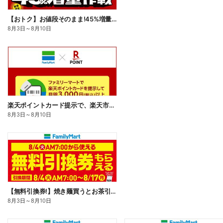
【おトク】お値段そのまま!45%増量作戦!
8月3日
～
8月10日
楽天ポイントカード提示で、楽天市場でのお買い物がおトクに!
8月3日
～
8月10日
【無料引換券!】焼き麺買うとお茶引換券貰える!
8月3日
～
8月10日