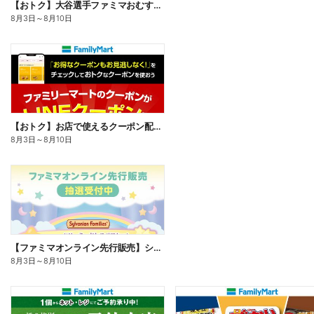
【おトク】大谷選手ファミマおむすび割
8月3日
～
8月10日
【おトク】お店で使えるクーポン配信中
8月3日
～
8月10日
【ファミマオンライン先行販売】シルバニアファミリー
8月3日
～
8月10日