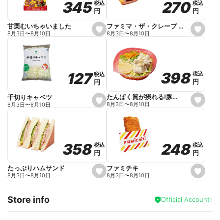
270
270
345
345
税込
税込
税込
税込
r
円
円
円
円
i
t
e
ファミマ・ザ・クレープ 生チョコ
甘栗むいちゃいました
s
s
8月3日
〜
8月10日
8月3日
〜
8月10日
e
e
t
t
f
f
a
a
v
v
o
o
398
398
127
127
税込
税込
税込
税込
r
r
円
円
円
円
i
i
t
t
e
e
たんぱく質が摂れる!豚しゃぶのパスタサラダ
千切りキャベツ
s
s
8月3日
〜
8月10日
8月3日
〜
8月10日
e
e
t
t
f
f
a
a
v
v
o
o
248
248
358
358
税込
税込
税込
税込
r
r
円
円
円
円
i
i
t
t
e
e
ファミチキ
たっぷりハムサンド
s
s
8月3日
〜
8月10日
8月3日
〜
8月10日
e
e
t
t
f
f
Store info
a
a
Official Account
v
v
o
o
r
r