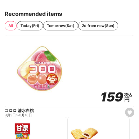
Recommended items
All
Today(Fri)
Tomorrow(Sat)
2d from now(Sun)
159
159
税込
税込
円
円
コロロ 清水白桃
s
8月3日
〜
8月10日
e
t
f
a
v
o