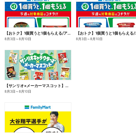
【おトク】1個買うと1個もらえる/アイス
8月3日
～
8月10日
8月3日
～
8月10日
【サンリオ×メーカーマスコット】オリジナルグッズ貰える!
8月3日
～
8月10日