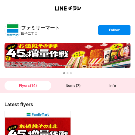
B
r
a
n
ファミリーマート
c
s
Follow
h
e
田子二丁目
T
t
o
f
p
o
l
l
o
w
Flyers
(
14
)
Items
(
7
)
Info
Latest flyers