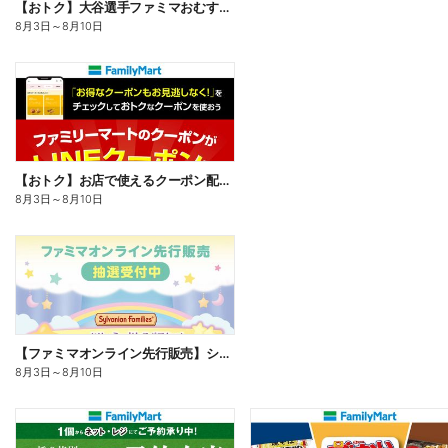
【おトク】大谷選手ファミマおむすび割
8月3日
～
8月10日
【おトク】お店で使えるクーポン配信中
8月3日
～
8月10日
【ファミマオンライン先行販売】シルバニアファミリー
8月3日
～
8月10日