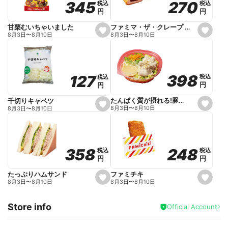
270
270
345
345
税込
税込
税込
税込
r
円
円
円
円
i
t
e
ファミマ・ザ・クレープ 生チョコ
甘栗むいちゃいました
s
s
8月3日
〜
8月10日
8月3日
〜
8月10日
e
e
t
t
f
f
a
a
v
v
o
o
398
398
127
127
税込
税込
税込
税込
r
r
円
円
円
円
i
i
t
t
e
e
たんぱく質が摂れる!豚しゃぶのパスタサラダ
千切りキャベツ
s
s
8月3日
〜
8月10日
8月3日
〜
8月10日
e
e
t
t
f
f
a
a
v
v
o
o
248
248
358
358
税込
税込
税込
税込
r
r
円
円
円
円
i
i
t
t
e
e
ファミチキ
たっぷりハムサンド
s
s
8月3日
〜
8月10日
8月3日
〜
8月10日
e
e
t
t
f
f
Store info
a
a
Official Account
v
v
o
o
r
r