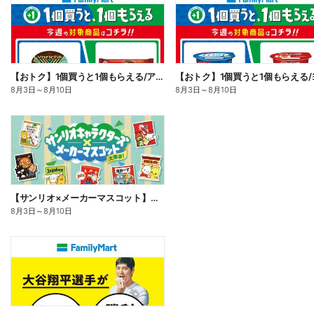
【おトク】1個買うと1個もらえる/アイス
8月3日
～
8月10日
8月3日
～
8月10日
【サンリオ×メーカーマスコット】オリジナルグッズ貰える!
8月3日
～
8月10日