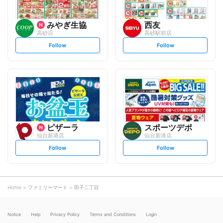
みやぎ生協
西友
高砂店
高砂駅前店
s
s
Follow
Follow
e
e
t
t
f
f
o
o
l
l
l
l
o
o
w
w
ピザーラ
スポーツデポ
仙台新港店
仙台新港店
s
s
Follow
Follow
e
e
t
t
f
f
o
o
l
l
l
l
o
o
Home
ファミリーマート
田子二丁目
w
w
Notice
Help
Privacy Policy
Terms and Conditions
Login