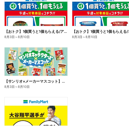
【おトク】1個買うと1個もらえる/アイス
8月3日
～
8月10日
8月3日
～
8月10日
【サンリオ×メーカーマスコット】オリジナルグッズ貰える!
8月3日
～
8月10日