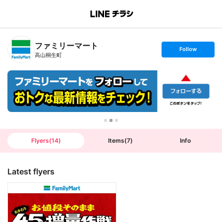
B
r
a
n
ファミリーマート
c
s
Follow
h
e
高山桐生町
T
t
o
f
p
o
l
l
o
w
Flyers
(
14
)
Items
(
7
)
Info
Latest flyers