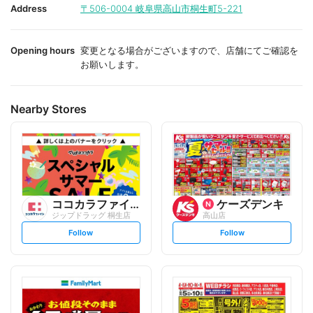
i
i
Address
〒506-0004
岐阜県高山市桐生町5-221
t
t
e
e
Opening hours
変更となる場合がございますので、店舗にてご確認を
お願いします。
Nearby Stores
ココカラファイン
ケーズデンキ
ジップドラッグ 桐生店
高山店
s
s
Follow
Follow
e
e
t
t
f
f
o
o
l
l
l
l
o
o
w
w