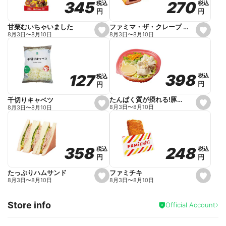
270
270
345
345
税込
税込
税込
税込
r
円
円
円
円
i
t
e
ファミマ・ザ・クレープ 生チョコ
甘栗むいちゃいました
s
s
8月3日
〜
8月10日
8月3日
〜
8月10日
e
e
t
t
f
f
a
a
v
v
o
o
398
398
127
127
税込
税込
税込
税込
r
r
円
円
円
円
i
i
t
t
e
e
たんぱく質が摂れる!豚しゃぶのパスタサラダ
千切りキャベツ
s
s
8月3日
〜
8月10日
8月3日
〜
8月10日
e
e
t
t
f
f
a
a
v
v
o
o
248
248
358
358
税込
税込
税込
税込
r
r
円
円
円
円
i
i
t
t
e
e
ファミチキ
たっぷりハムサンド
s
s
8月3日
〜
8月10日
8月3日
〜
8月10日
e
e
t
t
f
f
Store info
a
a
Official Account
v
v
o
o
r
r