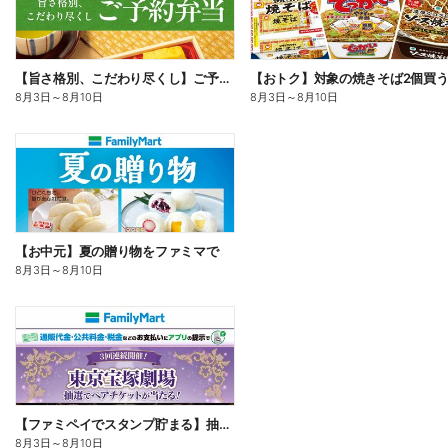
【旨さ格別、こだわり尽くし】ご予約弁当
8月3日
～
8月10日
8月3日
～
8月10日
【お中元】夏の贈り物をファミマで
8月3日
～
8月10日
【ファミペイでスタンプ貯まる】抽選でペアチケットが当たる!
8月3日
～
8月10日