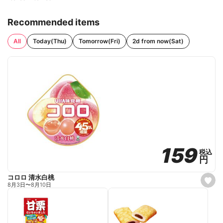
Recommended items
All
Today(Thu)
Tomorrow(Fri)
2d from now(Sat)
159
159
税込
税込
円
円
コロロ 清水白桃
s
8月3日
〜
8月10日
e
t
f
a
v
o