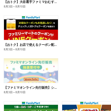
【おトク】大谷選手ファミマおむすび割
8月3日
～
8月10日
【おトク】お店で使えるクーポン配信中
8月3日
～
8月10日
【ファミマオンライン先行販売】シルバニアファミリー
8月3日
～
8月10日