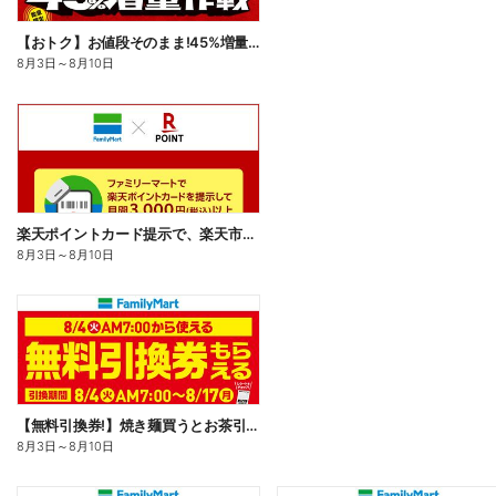
【おトク】お値段そのまま!45%増量作戦!
8月3日
～
8月10日
楽天ポイントカード提示で、楽天市場でのお買い物がおトクに!
8月3日
～
8月10日
【無料引換券!】焼き麺買うとお茶引換券貰える!
8月3日
～
8月10日