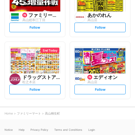
ファミリーマート
あかのれん
高山総和三丁目
高山店
s
s
Follow
Follow
e
e
t
t
f
f
o
o
l
l
l
l
o
o
End Today
w
w
ドラッグストアコスモス
エディオン
松之木店
高山店
s
s
Follow
Follow
e
e
t
t
f
f
o
o
l
l
l
l
o
o
Home
ファミリーマート
高山桐生町
w
w
Notice
Help
Privacy Policy
Terms and Conditions
Login