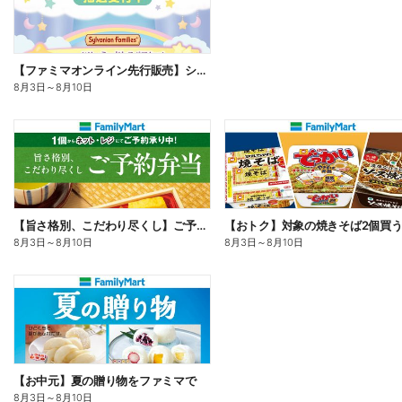
【ファミマオンライン先行販売】シルバニアファミリー
8月3日
～
8月10日
【旨さ格別、こだわり尽くし】ご予約弁当
8月3日
～
8月10日
8月3日
～
8月10日
【お中元】夏の贈り物をファミマで
8月3日
～
8月10日