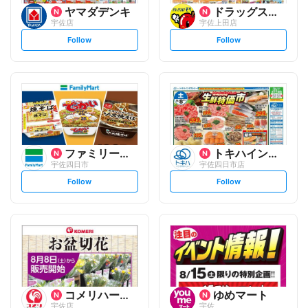
ヤマダデンキ
ドラッグストアモリ
宇佐店
宇佐上田店
s
s
Follow
Follow
e
e
t
t
f
f
o
o
l
l
l
l
o
o
w
w
ファミリーマート
トキハインダストリー
宇佐四日市
宇佐四日市店
s
s
Follow
Follow
e
e
t
t
f
f
o
o
l
l
l
l
o
o
w
w
コメリハード&グリーン
ゆめマート
宇佐店
宇佐