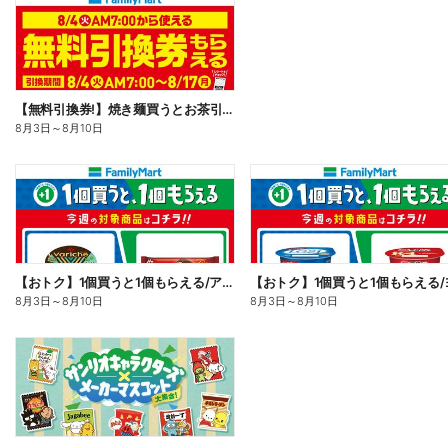
【無料引換券!】焼き麺買うとお茶引換券貰える!
8月3日
～
8月10日
【おトク】1個買うと1個もらえる/アイス
8月3日
～
8月10日
8月3日
～
8月10日