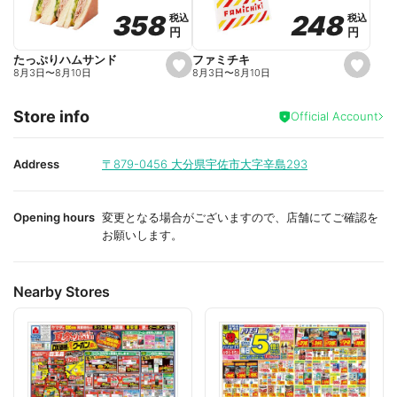
o
o
248
248
358
358
税込
税込
税込
税込
r
r
円
円
円
円
i
i
t
t
e
e
ファミチキ
たっぷりハムサンド
s
s
8月3日
〜
8月10日
8月3日
〜
8月10日
e
e
t
t
f
f
Store info
a
a
Official Account
v
v
o
o
r
r
i
i
Address
〒879-0456
大分県宇佐市大字辛島293
t
t
e
e
Opening hours
変更となる場合がございますので、店舗にてご確認を
お願いします。
Nearby Stores