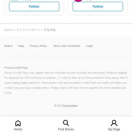
s
s
Follow
Follow
e
e
t
t
f
f
o
o
l
l
l
l
o
o
Home
ファミリーマート
宇佐辛島
w
w
Notice
Help
Privacy Policy
Terms and Conditions
Login
Prices in LINE Flyer
Prices in LINE Flyer may appear with tax included or both included and excluded. Products eligible
for reduced tax (8%) will have an asterisk (＊) next to their price. Some products have prices that in
clude trailing digits below ¥1. These prices may be truncated in LINE Flyer but could still affect you
r total if you purchase multiple items. Please check with the store in question for more detailed pric
e info.
©
LY Corporation
Home
Find Stores
My Page