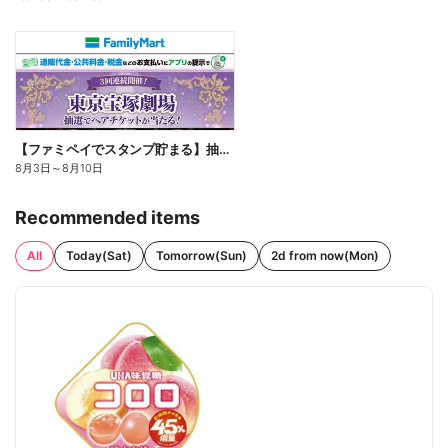
【ファミペイでスタンプ貯まる】抽選でペアチケットが当たる!
8月3日
～
8月10日
Recommended items
All
Today(Sat)
Tomorrow(Sun)
2d from now(Mon)