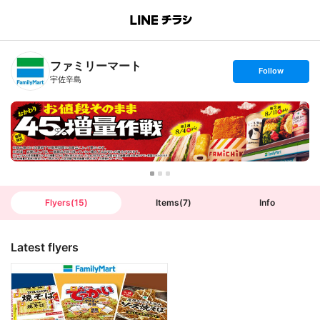
B
r
a
n
ファミリーマート
c
s
Follow
h
e
宇佐辛島
T
t
o
f
p
o
l
l
o
w
Flyers
(
15
)
Items
(
7
)
Info
Latest flyers