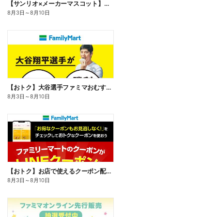
【サンリオ×メーカーマスコット】オリジナルグッズ貰える!
8月3日
～
8月10日
【おトク】大谷選手ファミマおむすび割
8月3日
～
8月10日
【おトク】お店で使えるクーポン配信中
8月3日
～
8月10日