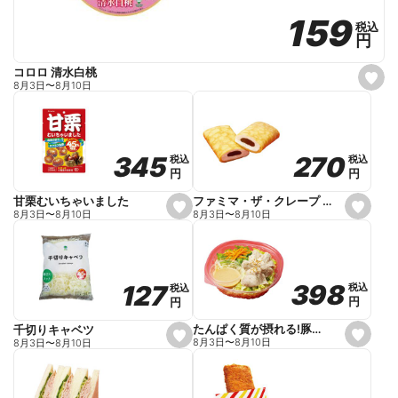
159
159
税込
税込
円
円
コロロ 清水白桃
s
8月3日
〜
8月10日
e
t
f
a
v
o
270
270
345
345
税込
税込
税込
税込
r
円
円
円
円
i
t
e
ファミマ・ザ・クレープ 生チョコ
甘栗むいちゃいました
s
s
8月3日
〜
8月10日
8月3日
〜
8月10日
e
e
t
t
f
f
a
a
v
v
o
o
398
398
127
127
税込
税込
税込
税込
r
r
円
円
円
円
i
i
t
t
e
e
たんぱく質が摂れる!豚しゃぶのパスタサラダ
千切りキャベツ
s
s
8月3日
〜
8月10日
8月3日
〜
8月10日
e
e
t
t
f
f
a
a
v
v