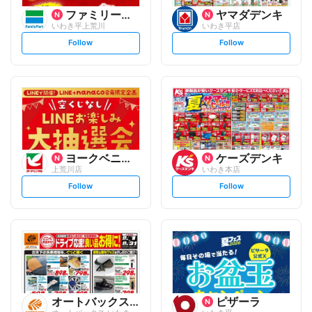
ファミリーマート
ヤマダデンキ
いわき平上荒川
いわき平店
s
s
Follow
Follow
e
e
t
t
f
f
o
o
l
l
l
l
o
o
w
w
ヨークベニマル
ケーズデンキ
上荒川店
いわき本店
s
s
Follow
Follow
e
e
t
t
f
f
o
o
l
l
l
l
o
o
w
w
オートバックスグループ
ピザーラ