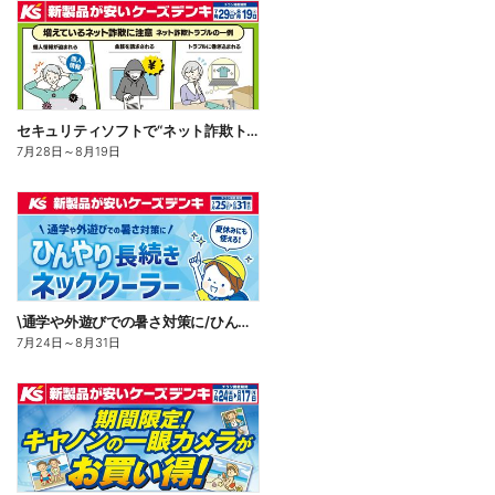
セキュリティソフトで“ネット詐欺トラブル”から守る!
7月28日
～
8月19日
\通学や外遊びでの暑さ対策に/ひんやり長続きネッククーラー
7月24日
～
8月31日