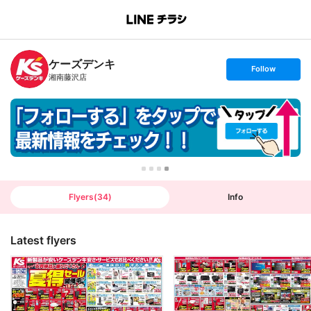
B
r
a
n
ケーズデンキ
c
s
Follow
h
e
湘南藤沢店
T
t
o
f
p
o
l
l
o
w
Flyers
(
34
)
Info
Latest flyers