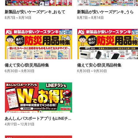
新製品が安いケーズデンキ_おもて
新製品が安いケーズデンキ_うら
8月7日
～
8月14日
8月7日
～
8月14日
備えて安心!防災用品特集
備えて安心!防災用品特集
6月30日
～
9月30日
6月30日
～
9月30日
あんしんパスポートアプリもLINEチラシもWでお得!
4月17日
～
12月31日