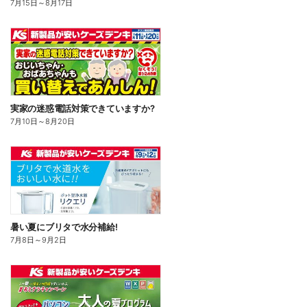
7月15日
～
8月17日
実家の迷惑電話対策できていますか?
7月10日
～
8月20日
暑い夏にブリタで水分補給!
7月8日
～
9月2日