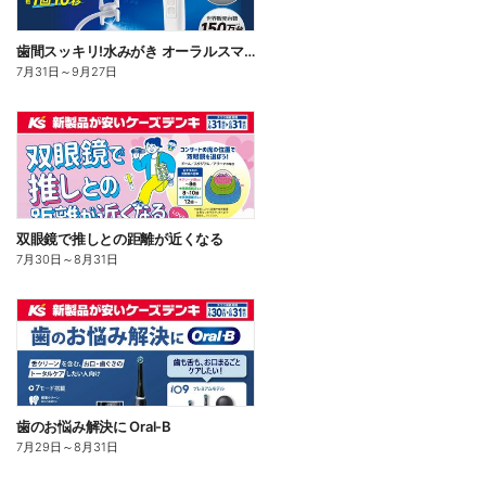
歯間スッキリ!水みがき オーラルスマイル
7月31日
～
9月27日
双眼鏡で推しとの距離が近くなる
7月30日
～
8月31日
歯のお悩み解決に Oral-B
7月29日
～
8月31日