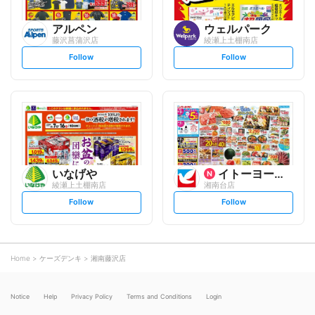
アルペン
ウェルパーク
藤沢菖蒲沢店
綾瀬上土棚南店
s
s
Follow
Follow
e
e
t
t
f
f
o
o
l
l
l
l
o
o
w
w
いなげや
イトーヨーカ堂
綾瀬上土棚南店
湘南台店
s
s
Follow
Follow
e
e
t
t
f
f
o
o
l
l
l
l
o
o
Home
ケーズデンキ
湘南藤沢店
w
w
Notice
Help
Privacy Policy
Terms and Conditions
Login