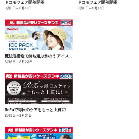
ドコモフェア開催開催
ドコモフェア開催開催
8月6日
～
8月17日
8月6日
～
8月17日
魔法瓶構造で持ち運ぶ氷のう アイスパックシリーズ
8月6日
～
8月23日
ReFaで毎日のケアをもっと上質に!
8月5日
～
8月31日