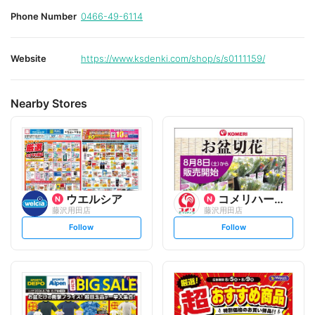
Phone Number
0466-49-6114
Website
https://www.ksdenki.com/shop/s/s0111159/
Nearby Stores
ウエルシア
コメリハード&グリーン
藤沢用田店
藤沢用田店
s
s
Follow
Follow
e
e
t
t
f
f
o
o
l
l
l
l
o
o
w
w