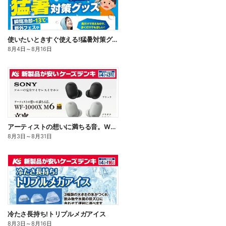
使いたいときすぐ使える!猛暑対策グッズ
8月4日
～
8月16日
アーティストの想いに満ちる音。WF-1000X M6
8月3日
～
8月31日
冷たさ長持ち!トリプルメガアイス
8月3日
～
8月16日