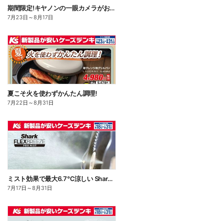
期間限定!キヤノンの一眼カメラがお買い得!
7月23日
～
8月17日
夏こそ火を使わずかんたん調理!
7月22日
～
8月31日
ミスト効果で最大6.7℃涼しい Shark FLEXBREEZE PRO MIST
7月17日
～
8月31日