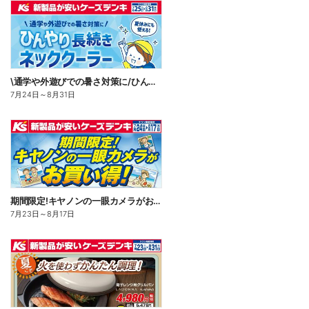
\通学や外遊びでの暑さ対策に/ひんやり長続きネッククーラー
7月24日
～
8月31日
期間限定!キヤノンの一眼カメラがお買い得!
7月23日
～
8月17日