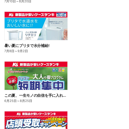
7月10日
～
8月20日
暑い夏にブリタで水分補給!
7月8日
～
9月2日
この夏、一生モノの自信を手に入れる。#おとナツキャンペーン
6月25日
～
8月25日