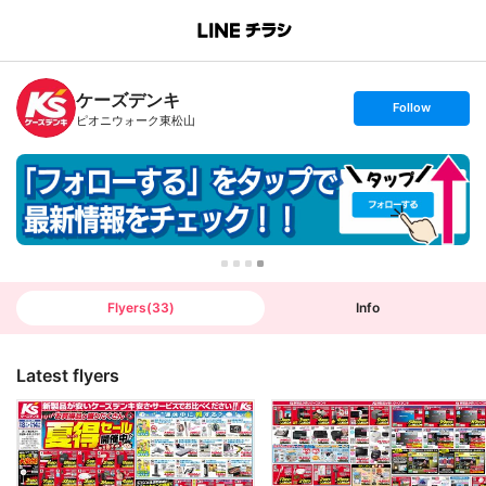
B
r
a
n
ケーズデンキ
c
s
Follow
h
e
ピオニウォーク東松山
T
t
o
f
p
o
l
l
o
w
Flyers
(
33
)
Info
Latest flyers