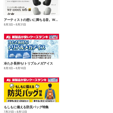
アーティストの想いに満ちる音。WF-1000X M6
8月3日
～
8月31日
冷たさ長持ち!トリプルメガアイス
8月3日
～
8月16日
もしもに備える防災バッグ特集
7月31日
～
8月12日