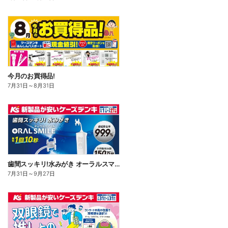
今月のお買得品!
7月31日
～
8月31日
歯間スッキリ!水みがき オーラルスマイル
7月31日
～
9月27日