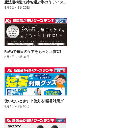
魔法瓶構造で持ち運ぶ氷のう アイスパックシリーズ
8月6日
～
8月23日
ReFaで毎日のケアをもっと上質に!
8月5日
～
8月31日
使いたいときすぐ使える!猛暑対策グッズ
8月4日
～
8月16日