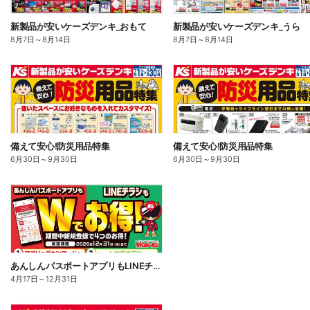
新製品が安いケーズデンキ_おもて
新製品が安いケーズデンキ_うら
8月7日
～
8月14日
8月7日
～
8月14日
備えて安心!防災用品特集
備えて安心!防災用品特集
6月30日
～
9月30日
6月30日
～
9月30日
あんしんパスポートアプリもLINEチラシもWでお得!
4月17日
～
12月31日