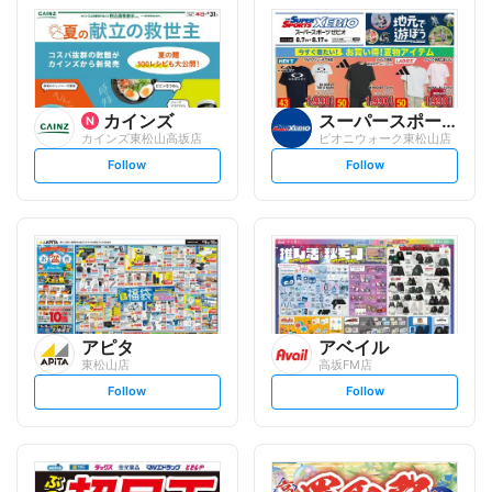
カインズ
スーパースポーツゼビオ
カインズ東松山高坂店
ピオニウォーク東松山店
s
s
Follow
Follow
e
e
t
t
f
f
o
o
l
l
l
l
o
o
w
w
アピタ
アベイル
東松山店
高坂FM店
s
s
Follow
Follow
e
e
t
t
f
f
o
o
l
l
l
l
o
o
w
w