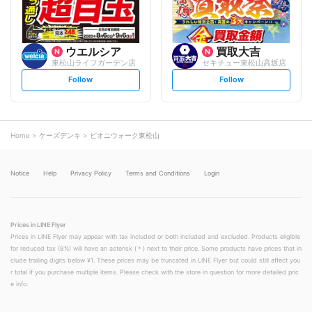
ウエルシア
買取大吉
東松山ライフガーデン店
セキチュー東松山高坂店
s
s
Follow
Follow
e
e
t
t
f
f
o
o
l
l
l
l
o
o
Home
ケーズデンキ
ピオニウォーク東松山
w
w
Notice
Help
Privacy Policy
Terms and Conditions
Login
Prices in LINE Flyer
Prices in LINE Flyer may appear with tax included or both included and excluded. Products eligible
for reduced tax (8%) will have an asterisk (＊) next to their price. Some products have prices that in
clude trailing digits below ¥1. These prices may be truncated in LINE Flyer but could still affect you
r total if you purchase multiple items. Please check with the store in question for more detailed pric
e info.