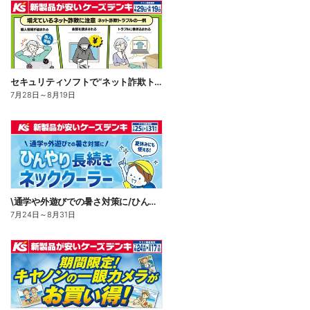
セキュリティソフトで“ネット詐欺トラブル”から守る!
7月28日
～
8月19日
\通学や外遊びでの暑さ対策に/ひんやり長続きネッククーラー
7月24日
～
8月31日