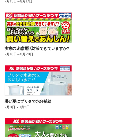
7月15日
～
8月17日
実家の迷惑電話対策できていますか?
7月10日
～
8月20日
暑い夏にブリタで水分補給!
7月8日
～
9月2日