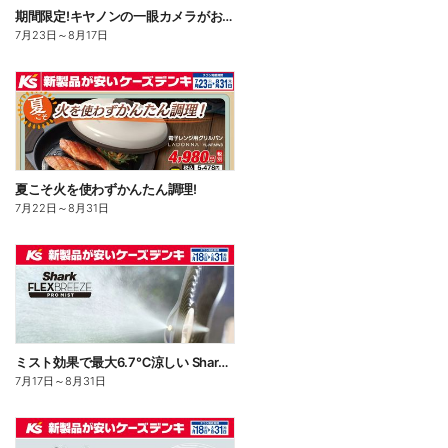
期間限定!キヤノンの一眼カメラがお買い得!
7月23日
～
8月17日
夏こそ火を使わずかんたん調理!
7月22日
～
8月31日
ミスト効果で最大6.7℃涼しい Shark FLEXBREEZE PRO MIST
7月17日
～
8月31日