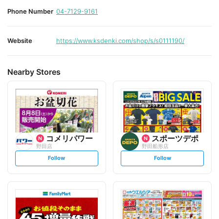
Phone Number
04-7129-9161
Website
https://www.ksdenki.com/shop/s/s0111190/
Nearby Stores
コメリパワー
スポーツデポ
野田店
野田船形店
s
s
Follow
Follow
e
e
t
t
f
f
o
o
l
l
l
l
o
o
w
w