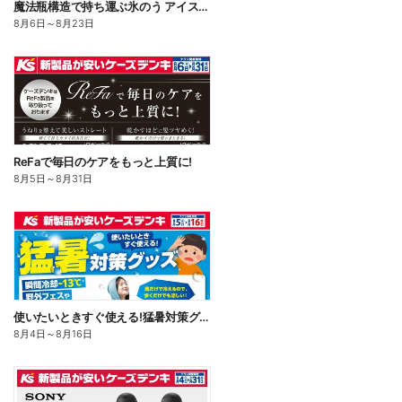
魔法瓶構造で持ち運ぶ氷のう アイスパックシリーズ
8月6日
～
8月23日
ReFaで毎日のケアをもっと上質に!
8月5日
～
8月31日
使いたいときすぐ使える!猛暑対策グッズ
8月4日
～
8月16日