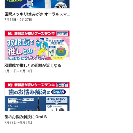
歯間スッキリ!水みがき オーラルスマイル
7月31日
～
9月27日
双眼鏡で推しとの距離が近くなる
7月30日
～
8月31日
歯のお悩み解決に Oral-B
7月29日
～
8月31日