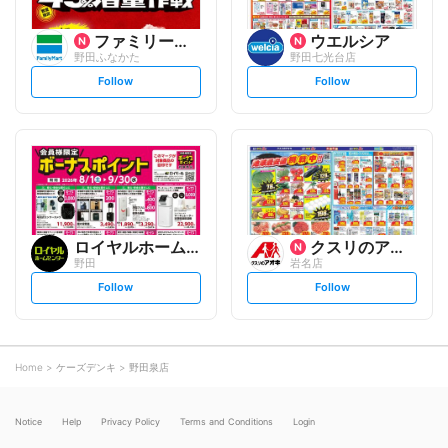
ファミリーマート
ウエルシア
野田ふなかた
野田七光台店
s
s
Follow
Follow
e
e
t
t
f
f
o
o
l
l
l
l
o
o
w
w
ロイヤルホームセンター
クスリのアオキ
野田
岩名店
s
s
Follow
Follow
e
e
t
t
f
f
o
o
l
l
l
l
o
o
Home
ケーズデンキ
野田泉店
w
w
Notice
Help
Privacy Policy
Terms and Conditions
Login