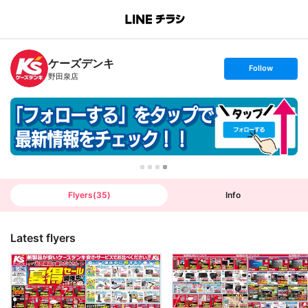
B
r
a
n
ケーズデンキ
c
s
Follow
h
e
野田泉店
T
t
o
f
p
o
l
l
o
w
Flyers
(
35
)
Info
Latest flyers