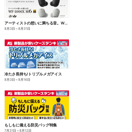
アーティストの想いに満ちる音。WF-1000X M6
8月3日
～
8月31日
冷たさ長持ち!トリプルメガアイス
8月3日
～
8月16日
もしもに備える防災バッグ特集
7月31日
～
8月12日