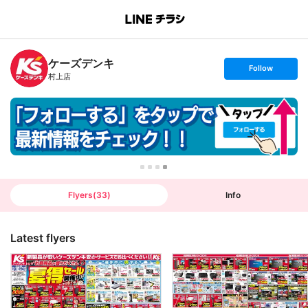
B
r
a
n
ケーズデンキ
c
s
Follow
h
e
村上店
T
t
o
f
p
o
l
l
o
w
Flyers
(
33
)
Info
Latest flyers