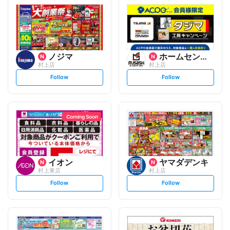
ノジマ
ホームセンタームサシ
村上店
村上店
s
s
Follow
Follow
e
e
t
t
f
f
o
o
l
l
l
l
o
o
Coming Soon
w
w
イオン
ヤマダデンキ
村上東店
村上店
s
s
Follow
Follow
e
e
t
t
f
f
o
o
l
l
l
l
o
o
w
w