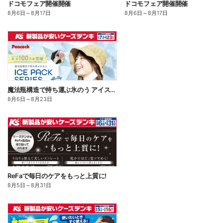
ドコモフェア開催開催
ドコモフェア開催開催
8月6日
～
8月17日
8月6日
～
8月17日
魔法瓶構造で持ち運ぶ氷のう アイスパックシリーズ
8月6日
～
8月23日
ReFaで毎日のケアをもっと上質に!
8月5日
～
8月31日