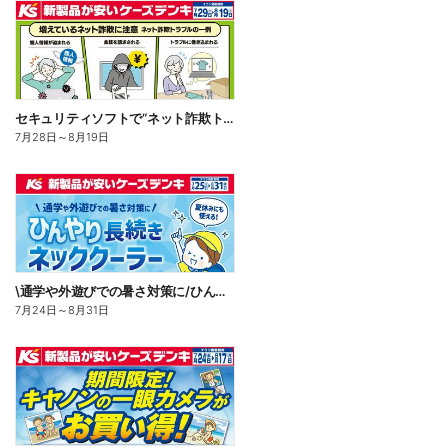
セキュリティソフトで“ネット詐欺トラブル”から守る!
7月28日
～
8月19日
\通学や外遊びでの暑さ対策に/ひんやり長続きネッククーラー
7月24日
～
8月31日