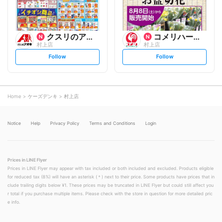
クスリのアオキ
コメリハード&グリーン
村上店
村上店
s
s
Follow
Follow
e
e
t
t
f
f
o
o
l
l
l
l
o
o
Home
ケーズデンキ
村上店
w
w
Notice
Help
Privacy Policy
Terms and Conditions
Login
Prices in LINE Flyer
Prices in LINE Flyer may appear with tax included or both included and excluded. Products eligible
for reduced tax (8%) will have an asterisk (＊) next to their price. Some products have prices that in
clude trailing digits below ¥1. These prices may be truncated in LINE Flyer but could still affect you
r total if you purchase multiple items. Please check with the store in question for more detailed pric
e info.