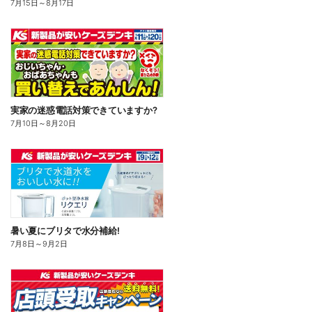
7月15日
～
8月17日
実家の迷惑電話対策できていますか?
7月10日
～
8月20日
暑い夏にブリタで水分補給!
7月8日
～
9月2日