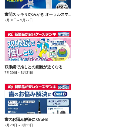
歯間スッキリ!水みがき オーラルスマイル
7月31日
～
9月27日
双眼鏡で推しとの距離が近くなる
7月30日
～
8月31日
歯のお悩み解決に Oral-B
7月29日
～
8月31日