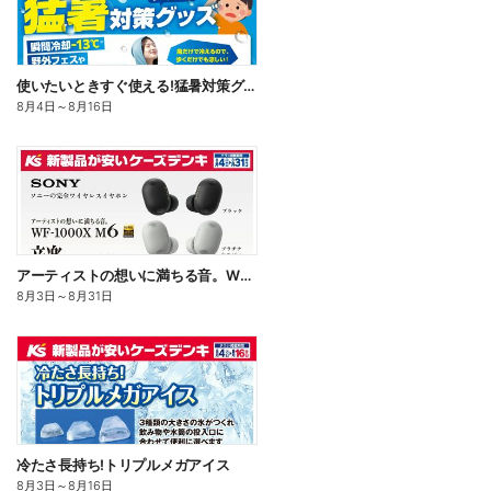
使いたいときすぐ使える!猛暑対策グッズ
8月4日
～
8月16日
アーティストの想いに満ちる音。WF-1000X M6
8月3日
～
8月31日
冷たさ長持ち!トリプルメガアイス
8月3日
～
8月16日