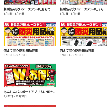
新製品が安いケーズデンキ_おもて
新製品が安いケーズデンキ_うら
8月7日
～
8月14日
8月7日
～
8月14日
備えて安心!防災用品特集
備えて安心!防災用品特集
6月30日
～
9月30日
6月30日
～
9月30日
あんしんパスポートアプリもLINEチラシもWでお得!
4月17日
～
12月31日