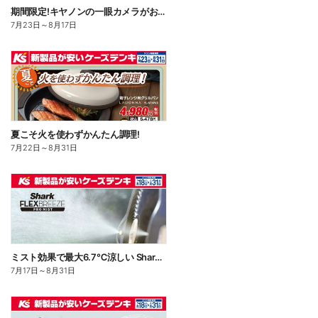
期間限定!キヤノンの一眼カメラがお買い得!
7月23日
～
8月17日
夏こそ火を使わずかんたん調理!
7月22日
～
8月31日
ミスト効果で最大6.7℃涼しい Shark FLEXBREEZE PRO MIST
7月17日
～
8月31日