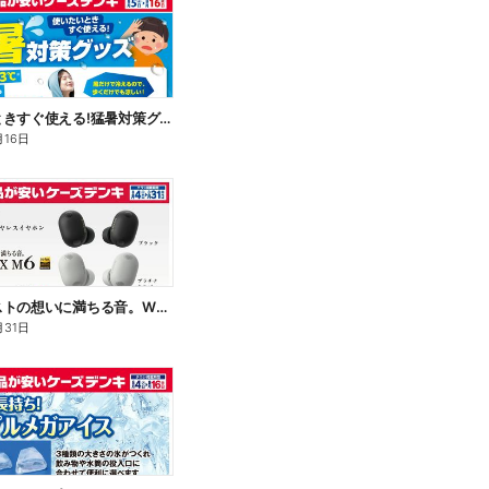
使いたいときすぐ使える!猛暑対策グッズ
月16日
アーティストの想いに満ちる音。WF-1000X M6
月31日