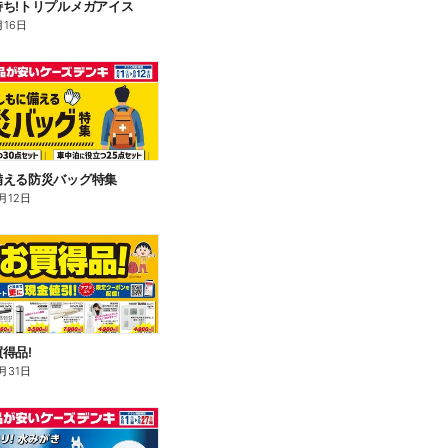
ち!トリプルメガアイス
月16日
備える防災バッグ特集
月12日
得品!
月31日