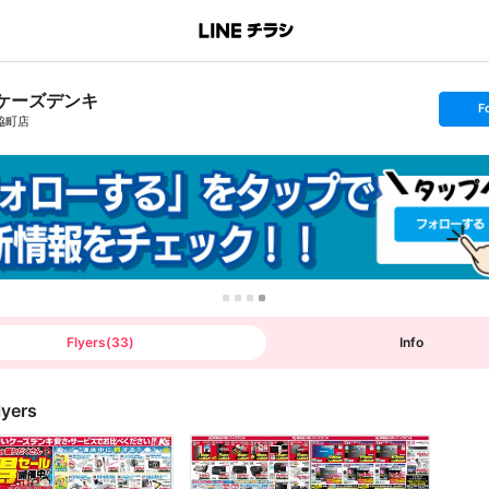
ケーズデンキ
s
F
e
脇町店
t
f
o
l
l
o
w
Flyers
(
33
)
Info
lyers