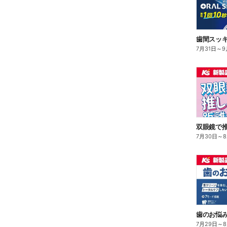
7月31日
～
9
双眼鏡で
7月30日
～
歯のお悩み解
7月29日
～