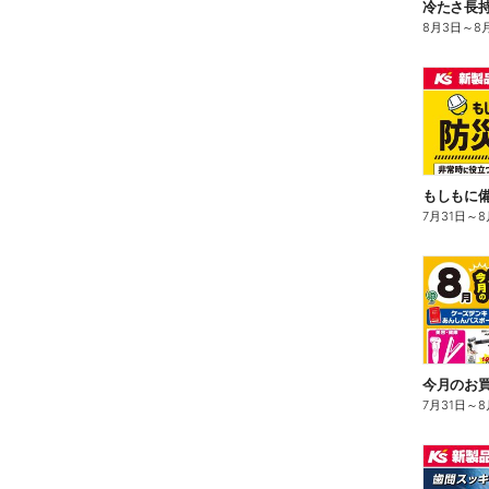
冷たさ長持
8月3日
～
8
もしもに
7月31日
～
8
今月のお買
7月31日
～
8