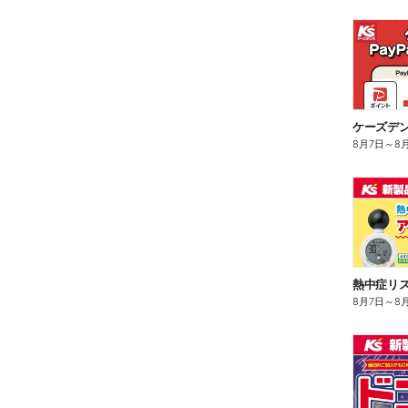
8月7日
～
8
熱中症リ
8月7日
～
8