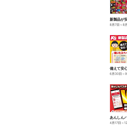
新製品が
8月7日
～
8
備えて安心
6月30日
～
4月17日
～
1