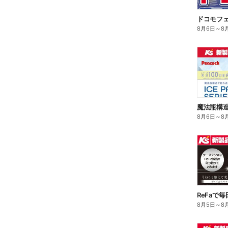
ドコモフ
8月6日
～
8
8月6日
～
8
ReFaで
8月5日
～
8