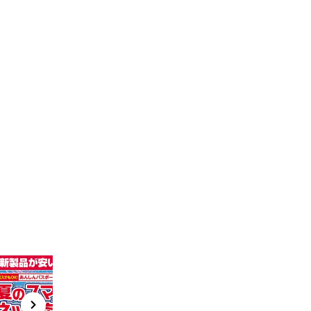
t
x
e