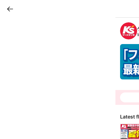
LINEチラシ
B
r
a
n
c
h
T
o
p
Latest f