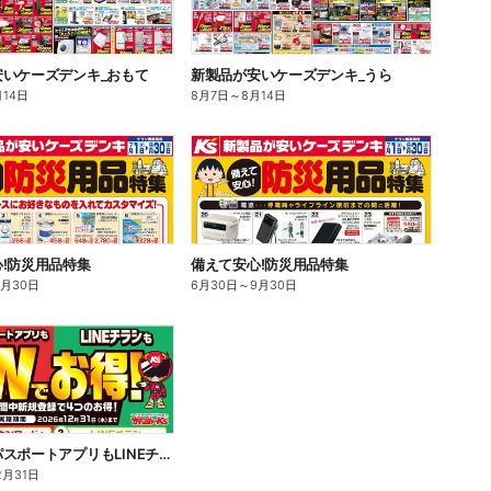
安いケーズデンキ_おもて
新製品が安いケーズデンキ_うら
月14日
8月7日
～
8月14日
!防災用品特集
備えて安心!防災用品特集
9月30日
6月30日
～
9月30日
あんしんパスポートアプリもLINEチラシもWでお得!
2月31日