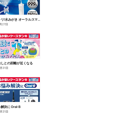
歯間スッキリ!水みがき オーラルスマイル
月27日
推しとの距離が近くなる
8月31日
決に Oral-B
8月31日