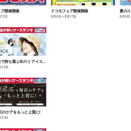
ェア開催開催
ドコモフェア開催開催
夏のス
月17日
8月6日
～
8月17日
8月6日
魔法瓶構造で持ち運ぶ氷のう アイスパックシリーズ
月23日
毎日のケアをもっと上質に!
月31日