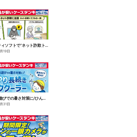
セキュリティソフトで“ネット詐欺トラブル”から守る!
8月19日
\通学や外遊びでの暑さ対策に/ひんやり長続きネッククーラー
8月31日