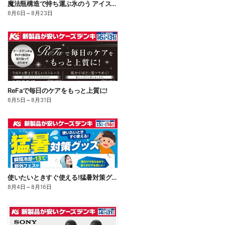
魔法瓶構造で持ち運ぶ氷のう アイスパックシリーズ
8月6日
～
8月23日
ReFaで毎日のケアをもっと上質に!
8月5日
～
8月31日
使いたいときすぐ使える!猛暑対策グッズ
8月4日
～
8月16日