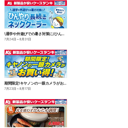
\通学や外遊びでの暑さ対策に/ひんやり長続きネッククーラー
7月24日
～
8月31日
期間限定!キヤノンの一眼カメラがお買い得!
7月23日
～
8月17日