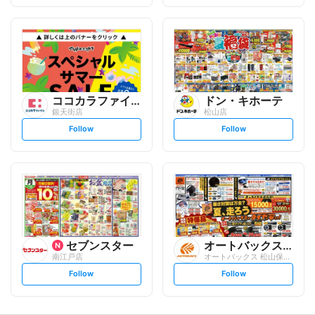
f
f
o
o
l
l
l
l
o
o
w
w
ココカラファイン
ドン・キホーテ
銀天街店
松山店
s
s
Follow
Follow
e
e
t
t
f
f
o
o
l
l
l
l
o
o
w
w
セブンスター
オートバックスグループ
南江戸店
オートバックス 松山保免店
s
s
Follow
Follow
e
e
t
t
f
f
o
o
l
l