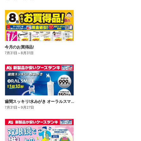
今月のお買得品!
7月31日
～
8月31日
歯間スッキリ!水みがき オーラルスマイル
7月31日
～
9月27日