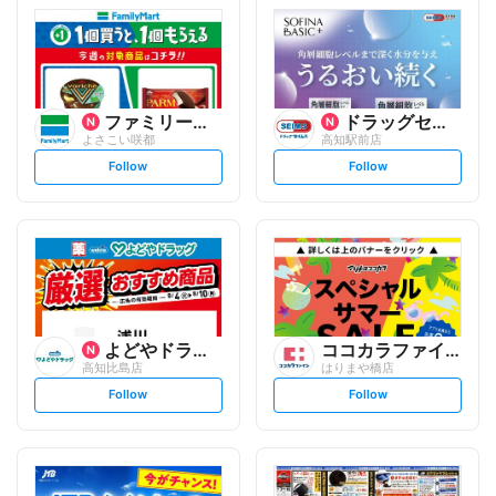
ファミリーマート
ドラッグセイムス
よさこい咲都
高知駅前店
s
s
Follow
Follow
e
e
t
t
f
f
o
o
l
l
l
l
o
o
w
w
よどやドラッグ
ココカラファイン
高知比島店
はりまや橋店
s
s
Follow
Follow
e
e
t
t
f
f
o
o
l
l
l
l
o
o
w
w