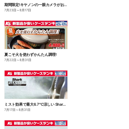
期間限定!キヤノンの一眼カメラがお買い得!
7月23日
～
8月17日
夏こそ火を使わずかんたん調理!
7月22日
～
8月31日
ミスト効果で最大6.7℃涼しい Shark FLEXBREEZE PRO MIST
7月17日
～
8月31日