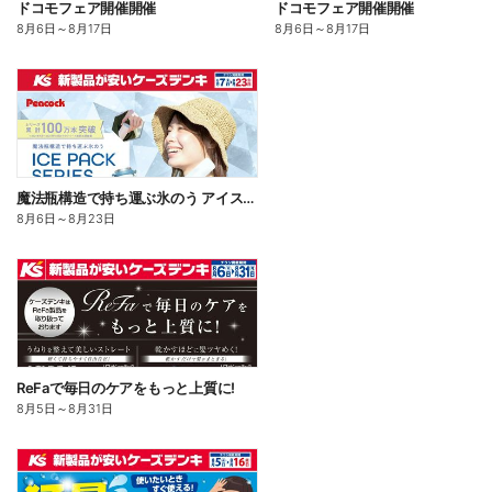
ドコモフェア開催開催
ドコモフェア開催開催
8月6日
～
8月17日
8月6日
～
8月17日
魔法瓶構造で持ち運ぶ氷のう アイスパックシリーズ
8月6日
～
8月23日
ReFaで毎日のケアをもっと上質に!
8月5日
～
8月31日