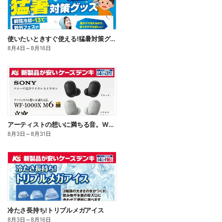
使いたいときすぐ使える!猛暑対策グッズ
8月4日
～
8月16日
アーティストの想いに満ちる音。WF-1000X M6
8月3日
～
8月31日
冷たさ長持ち!トリプルメガアイス
8月3日
～
8月16日