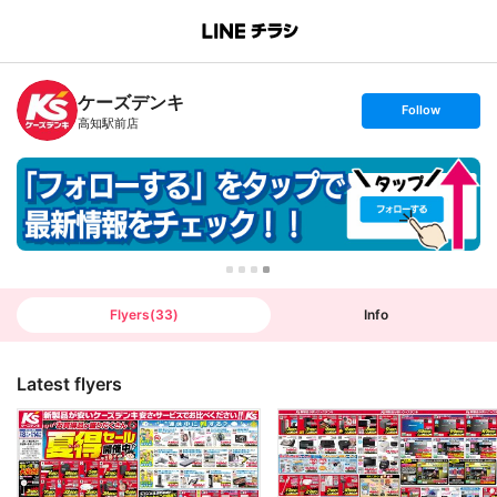
B
r
a
n
ケーズデンキ
c
s
Follow
h
e
高知駅前店
T
t
o
f
p
o
l
l
o
w
Flyers
(
33
)
Info
Latest flyers