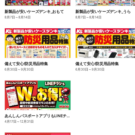
新製品が安いケーズデンキ_おもて
新製品が安いケーズデンキ_うら
8月7日
～
8月14日
8月7日
～
8月14日
備えて安心!防災用品特集
備えて安心!防災用品特集
6月30日
～
9月30日
6月30日
～
9月30日
あんしんパスポートアプリもLINEチラシもWでお得!
4月17日
～
12月31日