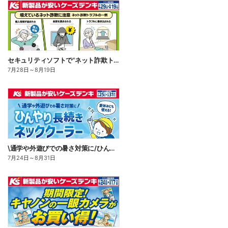
セキュリティソフトで“ネット詐欺トラブル”から守る!
7月28日
～
8月19日
\通学や外遊びでの暑さ対策に/ひんやり長続きネッククーラー
7月24日
～
8月31日