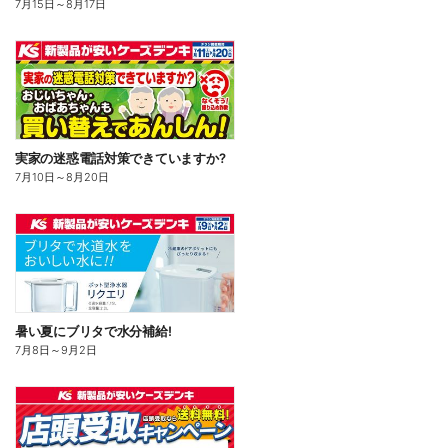
7月15日
～
8月17日
実家の迷惑電話対策できていますか?
7月10日
～
8月20日
暑い夏にブリタで水分補給!
7月8日
～
9月2日