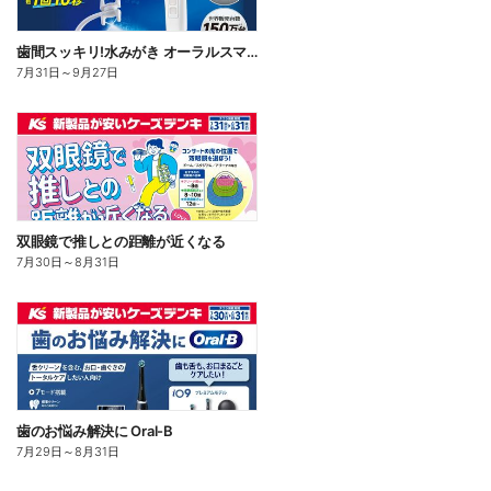
歯間スッキリ!水みがき オーラルスマイル
7月31日
～
9月27日
双眼鏡で推しとの距離が近くなる
7月30日
～
8月31日
歯のお悩み解決に Oral-B
7月29日
～
8月31日