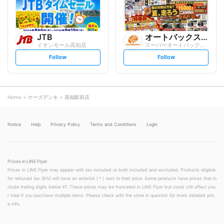
JTB
オートバックスグループ
イオンモール高知店
スーパーオートバックス 高知御座店
s
s
Follow
Follow
e
e
t
t
f
f
o
o
l
l
l
l
o
o
Home
ケーズデンキ
高知駅前店
w
w
Notice
Help
Privacy Policy
Terms and Conditions
Login
Prices in LINE Flyer
Prices in LINE Flyer may appear with tax included or both included and excluded. Products eligible
for reduced tax (8%) will have an asterisk (＊) next to their price. Some products have prices that in
clude trailing digits below ¥1. These prices may be truncated in LINE Flyer but could still affect you
r total if you purchase multiple items. Please check with the store in question for more detailed pric
e info.