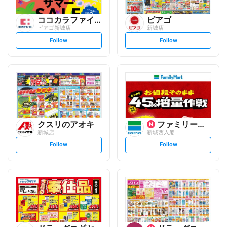
ココカラファイン
ピアゴ
ピアゴ新城店
新城店
s
s
Follow
Follow
e
e
t
t
f
f
o
o
l
l
l
l
o
o
w
w
クスリのアオキ
ファミリーマート
新城店
新城西入船
s
s
Follow
Follow
e
e
t
t
f
f
o
o
l
l
l
l
o
o
w
w