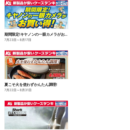
期間限定!キヤノンの一眼カメラがお買い得!
7月23日
～
8月17日
夏こそ火を使わずかんたん調理!
7月22日
～
8月31日