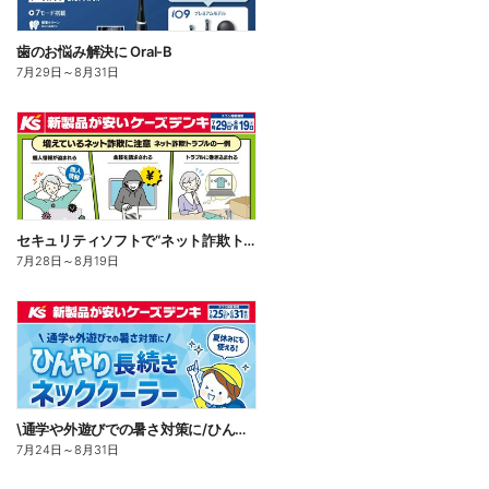
歯のお悩み解決に Oral-B
7月29日
～
8月31日
セキュリティソフトで“ネット詐欺トラブル”から守る!
7月28日
～
8月19日
\通学や外遊びでの暑さ対策に/ひんやり長続きネッククーラー
7月24日
～
8月31日