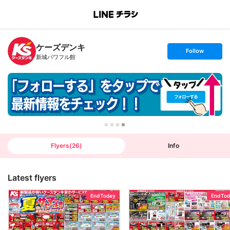
B
r
a
n
ケーズデンキ
c
s
Follow
h
e
新城パワフル館
T
t
o
f
p
o
l
l
o
w
Flyers
(
26
)
Info
Latest flyers
End Today
End To