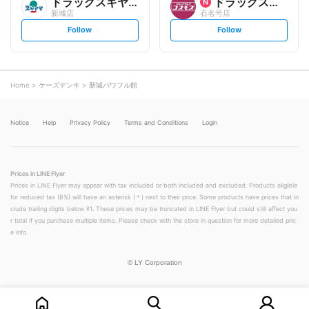
ドラッグスギヤマ
ドラッグストアコスモス
新城店
石名号店
s
s
Follow
Follow
e
e
t
t
f
f
o
o
l
l
l
l
o
o
Home
ケーズデンキ
新城パワフル館
w
w
Notice
Help
Privacy Policy
Terms and Conditions
Login
Prices in LINE Flyer
Prices in LINE Flyer may appear with tax included or both included and excluded. Products eligible
for reduced tax (8%) will have an asterisk (＊) next to their price. Some products have prices that in
clude trailing digits below ¥1. These prices may be truncated in LINE Flyer but could still affect you
r total if you purchase multiple items. Please check with the store in question for more detailed pric
e info.
©
LY Corporation