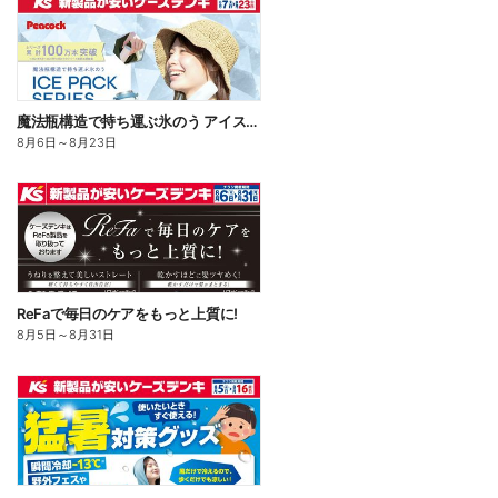
魔法瓶構造で持ち運ぶ氷のう アイスパックシリーズ
8月6日
～
8月23日
ReFaで毎日のケアをもっと上質に!
8月5日
～
8月31日