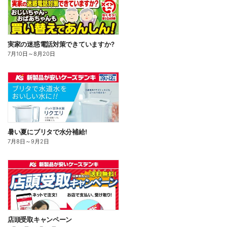
実家の迷惑電話対策できていますか?
7月10日
～
8月20日
暑い夏にブリタで水分補給!
7月8日
～
9月2日
店頭受取キャンペーン