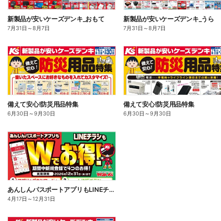
新製品が安いケーズデンキ_おもて
新製品が安いケーズデンキ_うら
7月31日
～
8月7日
7月31日
～
8月7日
備えて安心!防災用品特集
備えて安心!防災用品特集
6月30日
～
9月30日
6月30日
～
9月30日
あんしんパスポートアプリもLINEチラシもWでお得!
4月17日
～
12月31日