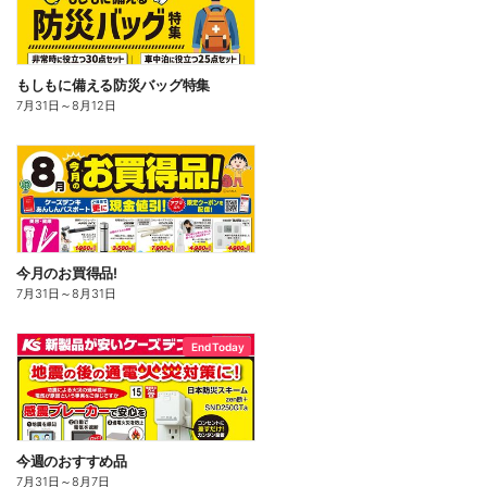
もしもに備える防災バッグ特集
7月31日
～
8月12日
今月のお買得品!
7月31日
～
8月31日
End Today
今週のおすすめ品
7月31日
～
8月7日