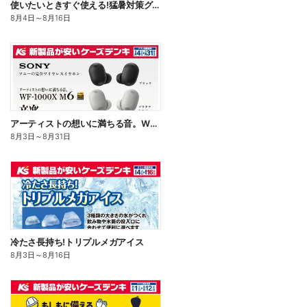
使いたいときすぐ使える!猛暑対策グッズ
8月4日
～
8月16日
アーティストの想いに満ちる音。WF-1000X M6
8月3日
～
8月31日
冷たさ長持ち!トリプルメガアイス
8月3日
～
8月16日