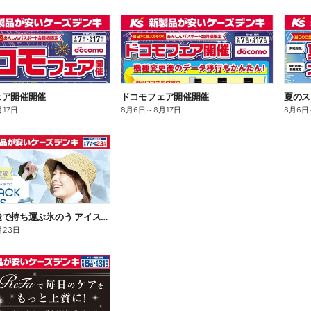
ェア開催開催
ドコモフェア開催開催
夏のス
月17日
8月6日
～
8月17日
8月6日
魔法瓶構造で持ち運ぶ氷のう アイスパックシリーズ
月23日