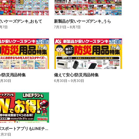
安いケーズデンキ_おもて
新製品が安いケーズデンキ_うら
月7日
7月31日
～
8月7日
!防災用品特集
備えて安心!防災用品特集
9月30日
6月30日
～
9月30日
あんしんパスポートアプリもLINEチラシもWでお得!
2月31日