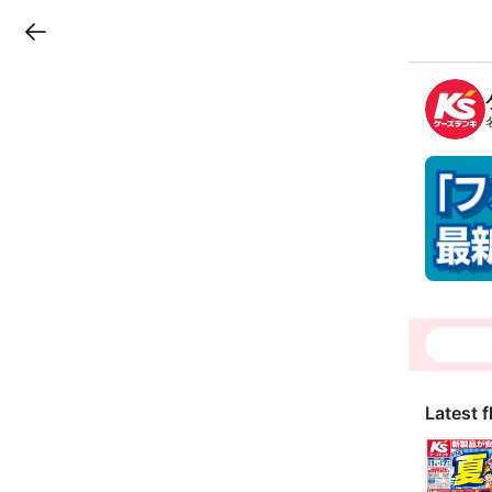
LINEチラシ
B
r
a
n
c
h
T
o
p
Latest f