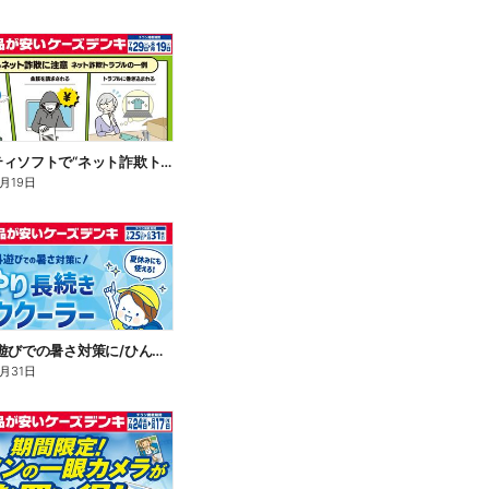
セキュリティソフトで“ネット詐欺トラブル”から守る!
8月19日
\通学や外遊びでの暑さ対策に/ひんやり長続きネッククーラー
8月31日