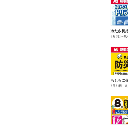
冷たさ長持
8月3日
～
8
もしもに
7月31日
～
8