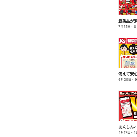
新製品が
7月31日
～
8
備えて安心
6月30日
～
4月17日
～
1