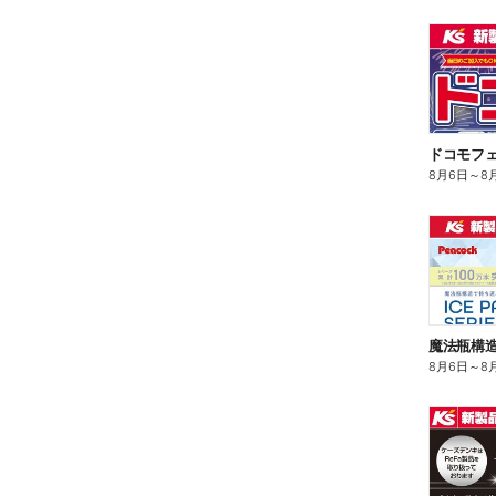
ドコモフ
8月6日
～
8
8月6日
～
8