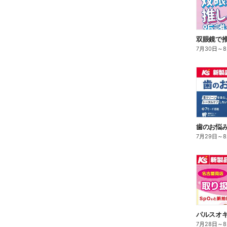
双眼鏡で
7月30日
～
歯のお悩み解
7月29日
～
7月28日
～