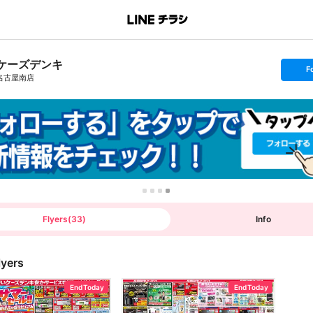
ケーズデンキ
s
F
e
名古屋南店
t
f
o
l
l
o
w
Flyers
(
33
)
Info
lyers
End Today
End Today