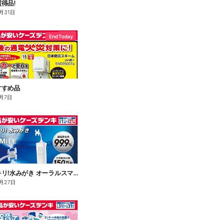
得品!
月31日
End Today
すすめ品
月7日
歯間スッキリ!水みがき オーラルスマイル
月27日