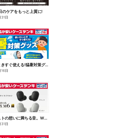
毎日のケアをもっと上質に!
月31日
使いたいときすぐ使える!猛暑対策グッズ
月16日
アーティストの想いに満ちる音。WF-1000X M6
月31日