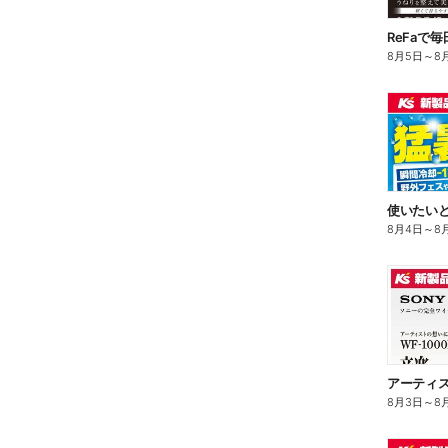
ReFaで
8月5日
～
8
8月4日
～
8
8月3日
～
8