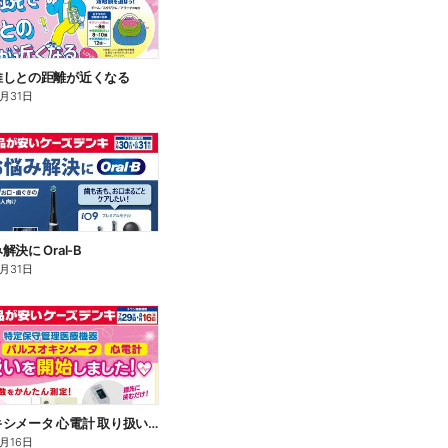
推しとの距離が近くなる
8月31日
決に Oral-B
8月31日
パルスオキシメータ 心電計 取り扱いを開始いたしました!
8月16日