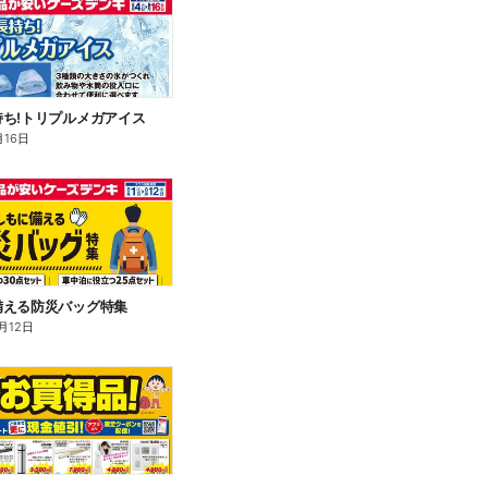
ち!トリプルメガアイス
月16日
備える防災バッグ特集
月12日