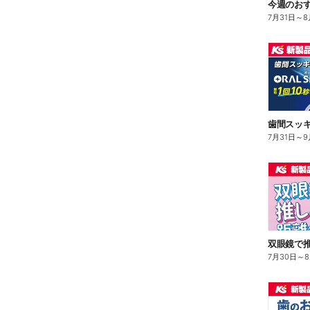
今週のお
7月31日
～
8
7月31日
～
9
双眼鏡で
7月30日
～