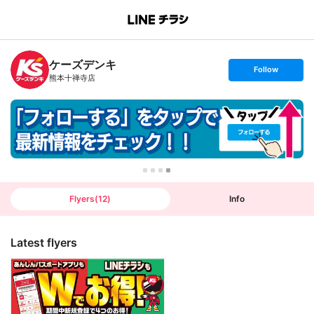
B
r
a
n
ケーズデンキ
c
s
Follow
h
e
熊本十禅寺店
T
t
o
f
p
o
l
l
o
w
Flyers
(
12
)
Info
Latest flyers