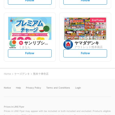
s
s
Follow
Follow
e
e
t
t
f
f
o
o
l
l
l
l
o
o
End Today
w
w
サンリブシティ
ヤマダデンキ
くまなん
アウトレット熊本南店
s
s
Follow
Follow
e
e
t
t
f
f
o
o
l
l
l
l
o
o
Home
ケーズデンキ
熊本十禅寺店
w
w
Notice
Help
Privacy Policy
Terms and Conditions
Login
Prices in LINE Flyer
Prices in LINE Flyer may appear with tax included or both included and excluded. Products eligible