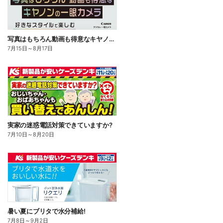
写真はもちろん動画も得意なキヤノンの一眼カメラ
7月15日
～
8月17日
実家の迷惑電話対策できていますか?
7月10日
～
8月20日
暑い夏にブリタで水分補給!
7月8日
～
9月2日