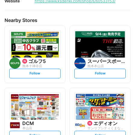
Website
https://www.ksdenki.com/shop/s/s0533153/
Nearby Stores
ゴルフ5
スーパースポーツゼビオ
熊本十禅寺店
熊本本山店
s
s
Follow
Follow
e
e
t
t
f
f
o
o
l
l
l
l
o
o
w
w
DCM
エディオン
本山店
サンリブシティくまなん店