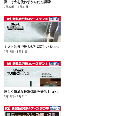
夏こそ火を使わずかんたん調理!
7月22日
～
8月31日
ミスト効果で最大6.7℃涼しい Shark FLEXBREEZE PRO MIST
7月17日
～
8月31日
涼しく快適な睡眠体験を提供 Shark TUBOBLADE
7月17日
～
8月31日