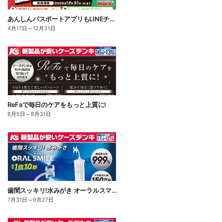
あんしんパスポートアプリもLINEチラシもWでお得!
4月17日
～
12月31日
ReFaで毎日のケアをもっと上質に!
8月5日
～
8月31日
歯間スッキリ!水みがき オーラルスマイル
7月31日
～
9月27日