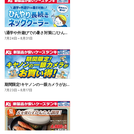
\通学や外遊びでの暑さ対策に/ひんやり長続きネッククーラー
7月24日
～
8月31日
期間限定!キヤノンの一眼カメラがお買い得!
7月23日
～
8月17日